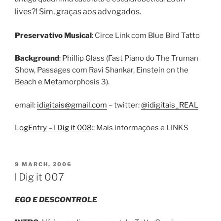
lives?! Sim, graças aos advogados.
Preservativo Musical
: Circe Link com Blue Bird Tatto
Background
: Phillip Glass (Fast Piano do The Truman
Show, Passages com Ravi Shankar, Einstein on the
Beach e Metamorphosis 3).
email:
idigitais@gmail.com
– twitter:
@idigitais_REAL
LogEntry – I Dig it 008
:: Mais informações e LINKS
POSTED
9 MARCH, 2006
ON
I Dig it 007
EGO E DESCONTROLE