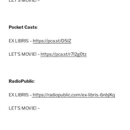
LET’S MOVIE! –
Pocket Casts
:
EX LIBRIS –
https://pca.st/D5IZ
LET’S MOVIE! –
https://pca.st/r7l2g0tz
RadioPublic
:
EX LIBRIS –
https://radiopublic.com/ex-libris-6nbjKq
LET’S MOVIE! –