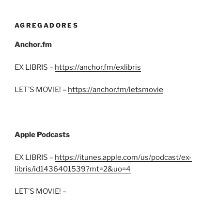
AGREGADORES
Anchor.fm
EX LIBRIS –
https://anchor.fm/exlibris
LET’S MOVIE! –
https://anchor.fm/letsmovie
Apple Podcasts
EX LIBRIS –
https://itunes.apple.com/us/podcast/ex-
libris/id1436401539?mt=2&uo=4
LET’S MOVIE! –