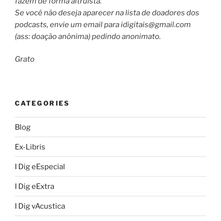
fazem de forma altruísta.
Se você não deseja aparecer na lista de doadores dos
podcasts, envie um email para
idigitais@gmail.com
(ass: doação anônima) pedindo anonimato.
Grato
CATEGORIES
Blog
Ex-Libris
I Dig eEspecial
I Dig eExtra
I Dig vAcustica