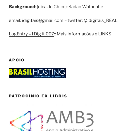
Background
: (dica do Chico): Sadao Watanabe
email:
idigitais@gmail.com
– twitter:
@idigitais_REAL
LogEntry – I Dig it 007
:: Mais informações e LINKS
APOIO
PATROCÍNIO EX LIBRIS