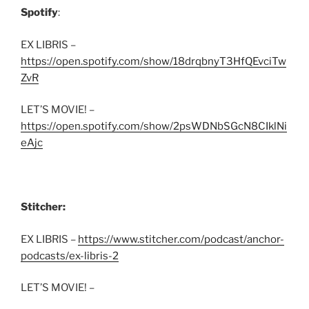
Spotify
:
EX LIBRIS –
https://open.spotify.com/show/18drqbnyT3HfQEvciTw
ZvR
LET’S MOVIE! –
https://open.spotify.com/show/2psWDNbSGcN8CIklNi
eAjc
Stitcher:
EX LIBRIS –
https://www.stitcher.com/podcast/anchor-
podcasts/ex-libris-2
LET’S MOVIE! –