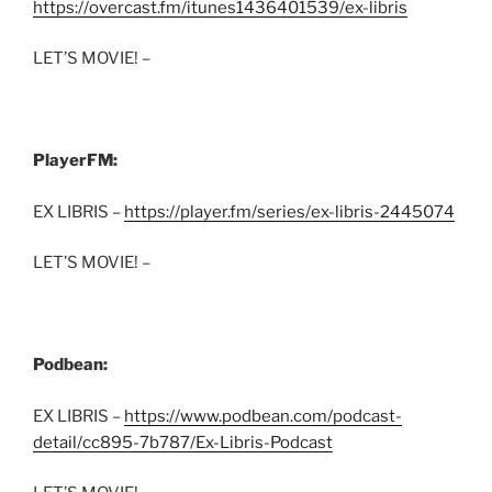
https://overcast.fm/itunes1436401539/ex-libris
LET’S MOVIE! –
PlayerFM:
EX LIBRIS –
https://player.fm/series/ex-libris-2445074
LET’S MOVIE! –
Podbean:
EX LIBRIS –
https://www.podbean.com/podcast-
detail/cc895-7b787/Ex-Libris-Podcast