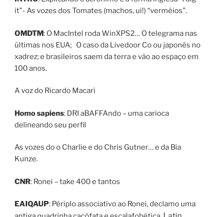
it”- As vozes dos Tomates (machos, ui!) “vermêios”.
OMDTM
: O MacIntel roda WinXPS2… O telegrama nas
últimas nos EUA; O caso da Livedoor Co ou japonês no
xadrez; e brasileiros saem da terra e vão ao espaço em
100 anos.
A voz do Ricardo Macari
Homo
sapiens
: DRI aBAFFAndo – uma carioca
delineando seu perfil
As vozes do o Charlie e do Chris Gutner… e da Bia
Kunze.
CNR
: Ronei – take 400 e tantos
EAIQAUP
: Périplo associativo ao Ronei, declamo uma
Latin
antiga quadrinha cacófata e escalafobética.