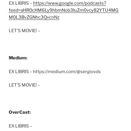
EX LIBRIS –
https://www.google.com/podcasts?
feed=aHR0cHM6Ly9hbmNob3IuZm0vcy82YTU4MG
M0L3BvZGNhc3QvcnNz
LET’S MOVIE! –
Medium:
EX LIBRIS – https://medium.com/@sergiovds
LET’S MOVIE! –
OverCast:
EX LIBRIS –