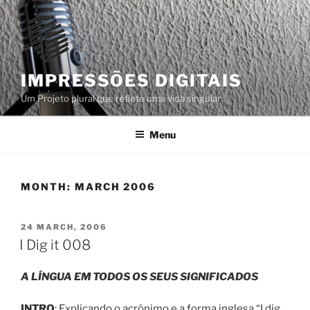
Skip
to
content
IMPRESSÕES DIGITAIS
Um Projeto plural que reflete uma vida singular
Menu
MONTH:
MARCH 2006
POSTED
24 MARCH, 2006
ON
I Dig it 008
A LÍNGUA EM TODOS OS SEUS SIGNIFICADOS
INTRO
: Explicando o acrônimo e a forma inglesa “I dig