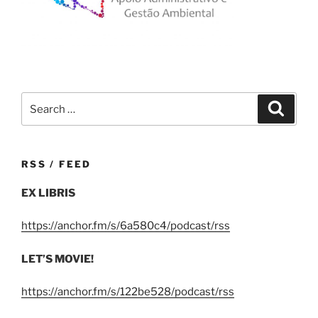
Search
Search
for:
RSS / FEED
EX LIBRIS
https://anchor.fm/s/6a580c4/podcast/rss
LET’S MOVIE!
https://anchor.fm/s/122be528/podcast/rss