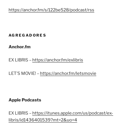
https://anchor.fm/s/122be528/podcast/rss
AGREGADORES
Anchor.fm
EX LIBRIS –
https://anchor.fm/exlibris
LET’S MOVIE! –
https://anchor.fm/letsmovie
Apple Podcasts
EX LIBRIS –
https://itunes.apple.com/us/podcast/ex-
libris/id1436401539?mt=2&uo=4