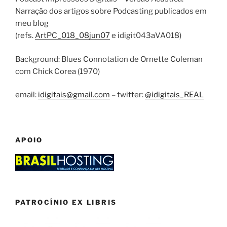
Narração dos artigos sobre Podcasting publicados em
meu blog
(refs.
ArtPC_018_08jun07
e idigit043aVA018)
Background: Blues Connotation de Ornette Coleman
com Chick Corea (1970)
email:
idigitais@gmail.com
– twitter:
@idigitais_REAL
APOIO
PATROCÍNIO EX LIBRIS