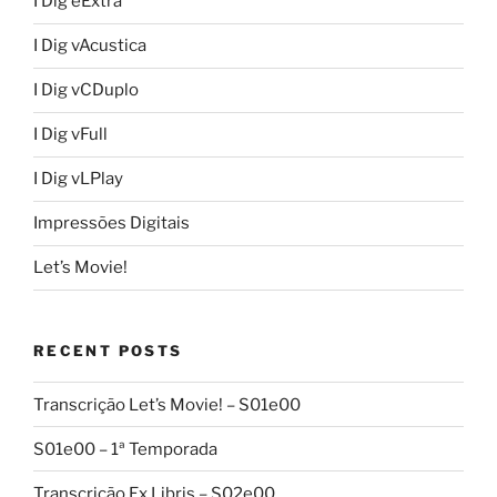
I Dig eExtra
I Dig vAcustica
I Dig vCDuplo
I Dig vFull
I Dig vLPlay
Impressões Digitais
Let’s Movie!
RECENT POSTS
Transcrição Let’s Movie! – S01e00
S01e00 – 1ª Temporada
Transcrição Ex Libris – S02e00