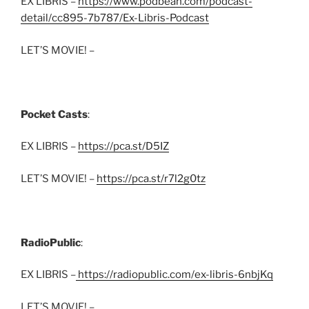
EX LIBRIS –
https://www.podbean.com/podcast-
detail/cc895-7b787/Ex-Libris-Podcast
LET’S MOVIE! –
Pocket Casts
:
EX LIBRIS –
https://pca.st/D5IZ
LET’S MOVIE! –
https://pca.st/r7l2g0tz
RadioPublic
:
EX LIBRIS –
https://radiopublic.com/ex-libris-6nbjKq
LET’S MOVIE! –