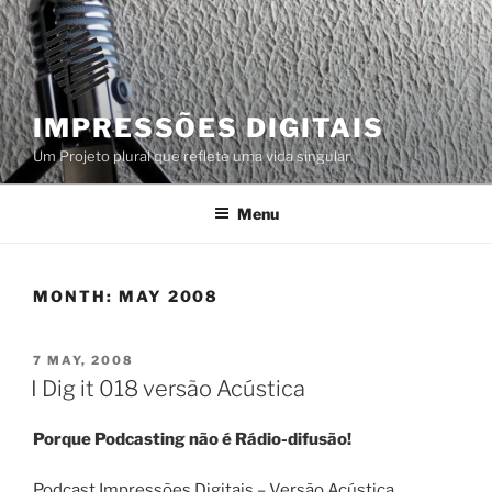
Skip
to
content
IMPRESSÕES DIGITAIS
Um Projeto plural que reflete uma vida singular
Menu
MONTH:
MAY 2008
POSTED
7 MAY, 2008
ON
I Dig it 018 versão Acústica
Porque Podcasting não é Rádio-difusão!
Podcast Impressões Digitais – Versão Acústica.