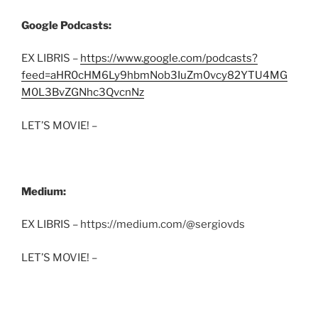
Google Podcasts:
EX LIBRIS –
https://www.google.com/podcasts?
feed=aHR0cHM6Ly9hbmNob3IuZm0vcy82YTU4MG
M0L3BvZGNhc3QvcnNz
LET’S MOVIE! –
Medium:
EX LIBRIS – https://medium.com/@sergiovds
LET’S MOVIE! –