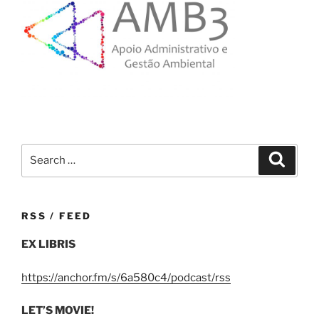
Search
Search
for:
RSS / FEED
EX LIBRIS
https://anchor.fm/s/6a580c4/podcast/rss
LET’S MOVIE!