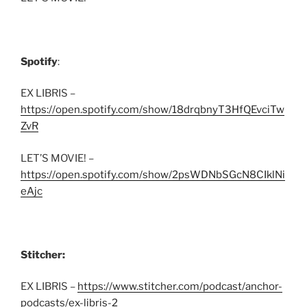
Spotify
:
EX LIBRIS –
https://open.spotify.com/show/18drqbnyT3HfQEvciTw
ZvR
LET’S MOVIE! –
https://open.spotify.com/show/2psWDNbSGcN8CIklNi
eAjc
Stitcher:
EX LIBRIS –
https://www.stitcher.com/podcast/anchor-
podcasts/ex-libris-2