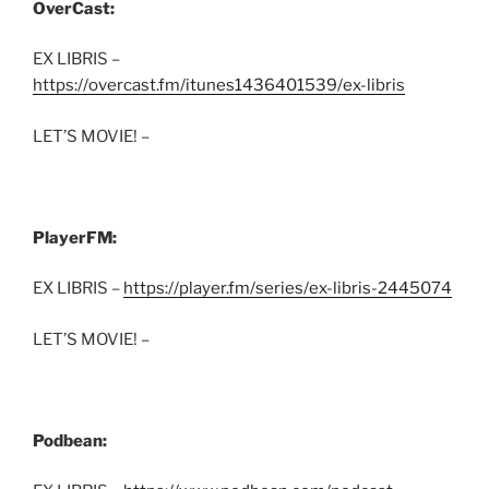
OverCast:
EX LIBRIS –
https://overcast.fm/itunes1436401539/ex-libris
LET’S MOVIE! –
PlayerFM:
EX LIBRIS –
https://player.fm/series/ex-libris-2445074
LET’S MOVIE! –
Podbean: