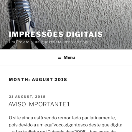
Skip
to
content
IMPRESSÕES DIGITAIS
Um Projeto plural que reflete uma vida singular
Menu
MONTH:
AUGUST 2018
POSTED
21 AUGUST, 2018
ON
AVISO IMPORTANTE 1
O site ainda está sendo remontado paulatinamente,
pois devido a um equívoco gigantesco deste que digita
– e fez tudinho no ID desde dez/2005 – boa parte do