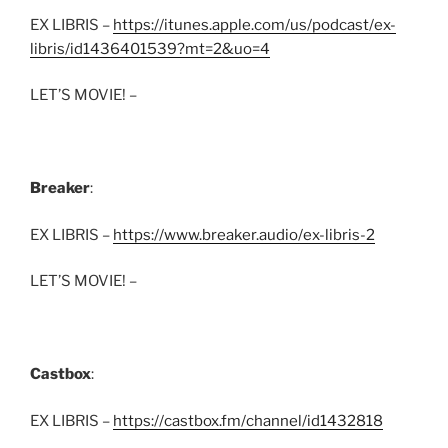
EX LIBRIS –
https://itunes.apple.com/us/podcast/ex-
libris/id1436401539?mt=2&uo=4
LET’S MOVIE! –
Breaker
:
EX LIBRIS –
https://www.breaker.audio/ex-libris-2
LET’S MOVIE! –
Castbox
:
EX LIBRIS –
https://castbox.fm/channel/id1432818