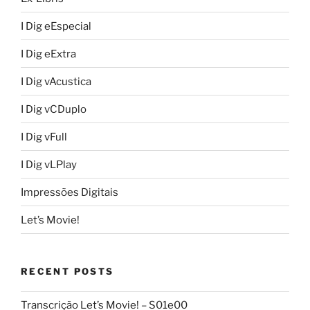
I Dig eEspecial
I Dig eExtra
I Dig vAcustica
I Dig vCDuplo
I Dig vFull
I Dig vLPlay
Impressões Digitais
Let’s Movie!
RECENT POSTS
Transcrição Let’s Movie! – S01e00