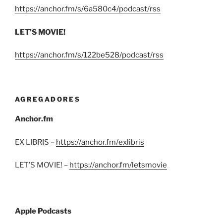
https://anchor.fm/s/6a580c4/podcast/rss
LET’S MOVIE!
https://anchor.fm/s/122be528/podcast/rss
AGREGADORES
Anchor.fm
EX LIBRIS –
https://anchor.fm/exlibris
LET’S MOVIE! –
https://anchor.fm/letsmovie
Apple Podcasts