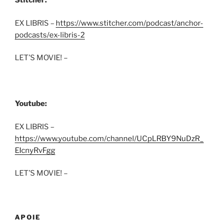
Stitcher:
EX LIBRIS –
https://www.stitcher.com/podcast/anchor-
podcasts/ex-libris-2
LET’S MOVIE! –
Youtube:
EX LIBRIS –
https://www.youtube.com/channel/UCpLRBY9NuDzR_
EIcnyRvFgg
LET’S MOVIE! –
APOIE