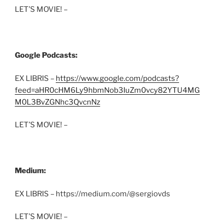
LET’S MOVIE! –
Google Podcasts:
EX LIBRIS –
https://www.google.com/podcasts?
feed=aHR0cHM6Ly9hbmNob3IuZm0vcy82YTU4MG
M0L3BvZGNhc3QvcnNz
LET’S MOVIE! –
Medium:
EX LIBRIS – https://medium.com/@sergiovds
LET’S MOVIE! –