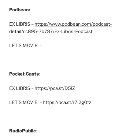
Podbean:
EX LIBRIS –
https://www.podbean.com/podcast-
detail/cc895-7b787/Ex-Libris-Podcast
LET’S MOVIE! –
Pocket Casts
:
EX LIBRIS –
https://pca.st/D5IZ
LET’S MOVIE! –
https://pca.st/r7l2g0tz
RadioPublic
: