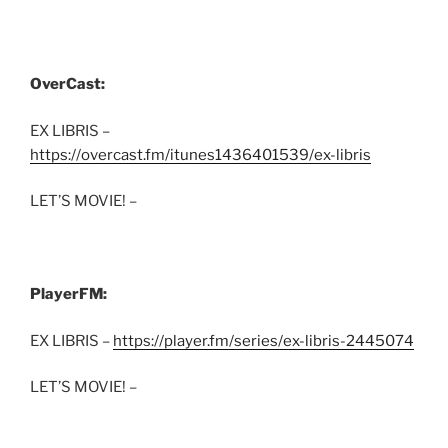
OverCast:
EX LIBRIS –
https://overcast.fm/itunes1436401539/ex-libris
LET’S MOVIE! –
PlayerFM:
EX LIBRIS –
https://player.fm/series/ex-libris-2445074
LET’S MOVIE! –