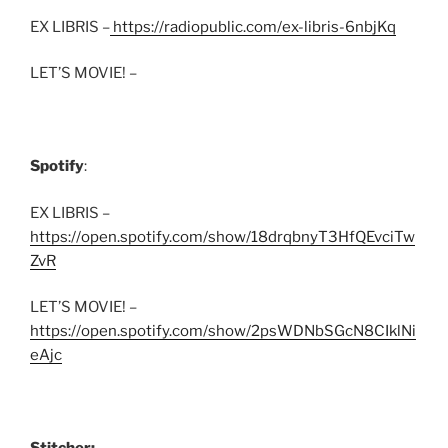
EX LIBRIS –
https://radiopublic.com/ex-libris-6nbjKq
LET’S MOVIE! –
Spotify
:
EX LIBRIS –
https://open.spotify.com/show/18drqbnyT3HfQEvciTw
ZvR
LET’S MOVIE! –
https://open.spotify.com/show/2psWDNbSGcN8CIklNi
eAjc