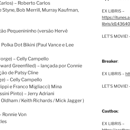
arlos) – Roberto Carlos
e Styne, Bob Merrill, Murray Kaufman,
EX LIBRIS –
https://itunes
libris/id1436
 tão Pequenininho (versão Hervê
LET’S MOVIE! 
 Polka Dot Bikini (Paul Vance e Lee
Jorge) – Celly Campello
Breaker
:
oward Greenfiled) – lançada por Connie
ção de Patsy Cline
EX LIBRIS –
ht
ge) – Celly Campello
LET’S MOVIE! 
lippi e Franco Migliacci) Mina
ini Pinto) – Jerry Adriani
Oldham / Keith Richards / Mick Jagger )
Castbox
:
– Ronnie Von
tles
EX LIBRIS –
https://castbo