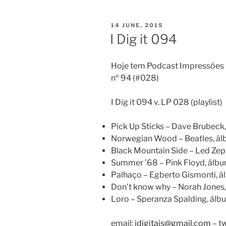
POSTED
14 JUNE, 2015
ON
I Dig it 094
Hoje tem Podcast Impressões D
nº 94 (#028)
I Dig it 094 v. LP 028 (playlist)
Pick Up Sticks – Dave Brubeck
Norwegian Wood – Beatles, ál
Black Mountain Side – Led Zep
Summer ’68 – Pink Floyd, álb
Palhaço – Egberto Gismonti, á
Don’t know why – Norah Jones
Loro – Speranza Spalding, álb
email:
idigitais@gmail.com
– tw