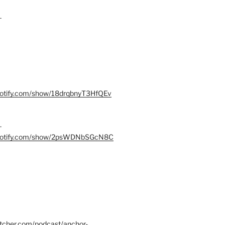
–
spotify.com/show/18drqbnyT3HfQEv
–
.spotify.com/show/2psWDNbSGcN8C
itcher.com/podcast/anchor-