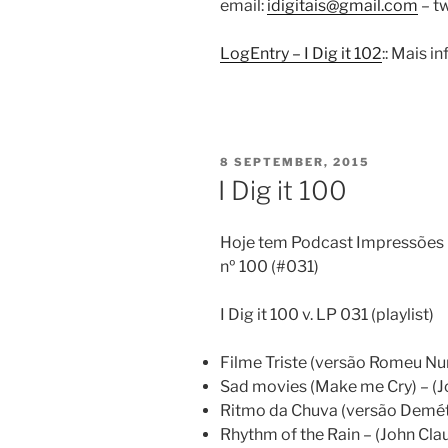
email:
idigitais@gmail.com
– tw
LogEntry – I Dig it 102
:: Mais 
POSTED
8 SEPTEMBER, 2015
ON
I Dig it 100
Hoje tem Podcast Impressões D
nº 100 (#031)
I Dig it 100 v. LP 031 (playlist)
Filme Triste (versão Romeu Nu
Sad movies (Make me Cry) – (
Ritmo da Chuva (versão Demét
Rhythm of the Rain – (John C