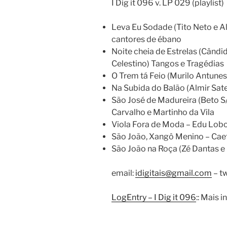
I Dig it 096 v. LP 029 (playlist)
Leva Eu Sodade (Tito Neto e Al
cantores de ébano
Noite cheia de Estrelas (Cândi
Celestino) Tangos e Tragédias
O Trem tá Feio (Murilo Antune
Na Subida do Balão (Almir Sate
São José de Madureira (Beto S
Carvalho e Martinho da Vila
Viola Fora de Moda – Edu Lob
São João, Xangô Menino – Cae
São João na Roça (Zé Dantas e
email:
idigitais@gmail.com
– tw
LogEntry – I Dig it 096
:: Mais