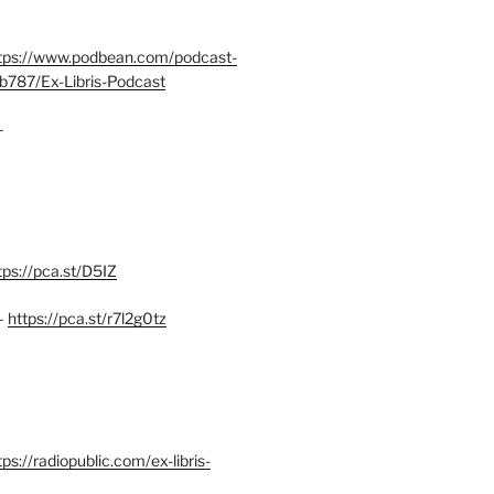
tps://www.podbean.com/podcast-
b787/Ex-Libris-Podcast
–
tps://pca.st/D5IZ
–
https://pca.st/r7l2g0tz
ps://radiopublic.com/ex-libris-