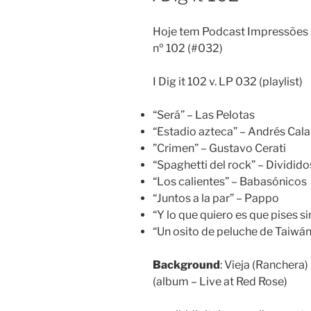
Hoje tem Podcast Impressões D
nº 102 (#032)
I Dig it 102 v. LP 032 (playlist)
“Será” – Las Pelotas
“Estadio azteca” – Andrés Cal
”Crimen” – Gustavo Cerati
“Spaghetti del rock” – Dividido
“Los calientes” – Babasónicos
“Juntos a la par” – Pappo
“Y lo que quiero es que pises s
“Un osito de peluche de Taiwá
Background
: Vieja (Ranchera
(album – Live at Red Rose)