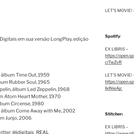
LET’S MOVIE! 
Spotify
:
igitais em sua versão LongPlay, edição
EX LIBRIS –
https://open.
ciTwZvR
, álbum Time Out, 1959
LET’S MOVIE! 
https://open
bum Rubber Soul, 1965
IklNieAjc
pelin, álbum Led Zeppelin, 1968
um Atom Heart Mother, 1970
lbum Circense, 1980
, álbum Come Away with Me, 2002
Stitcher:
um Junjo, 2006
EX LIBRIS –
itter:
@idigitais_REAL
https://www.st