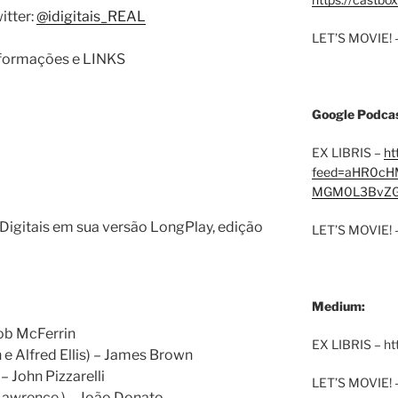
itter:
@idigitais_REAL
LET’S MOVIE! 
informações e LINKS
Google Podcas
EX LIBRIS –
ht
feed=aHR0cH
MGM0L3BvZG
igitais em sua versão LongPlay, edição
LET’S MOVIE! 
Medium:
ob McFerrin
EX LIBRIS – h
 Alfred Ellis) – James Brown
– John Pizzarelli
LET’S MOVIE! 
 Lawrence.) – João Donato