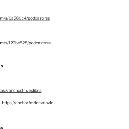
.fm/s/6a580c4/podcast/rss
.fm/s/122be528/podcast/rss
ES
tps://anchor.fm/exlibris
–
https://anchor.fm/letsmovie
ts