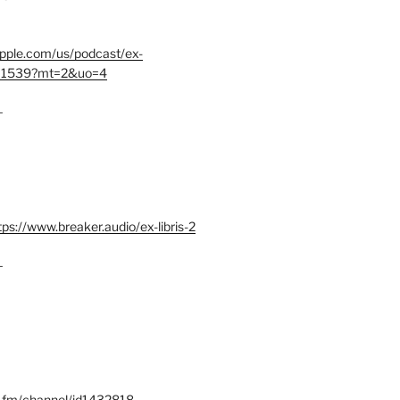
.apple.com/us/podcast/ex-
401539?mt=2&uo=4
–
tps://www.breaker.audio/ex-libris-2
–
x.fm/channel/id1432818