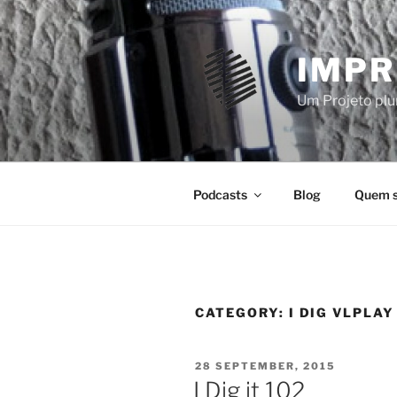
Skip
to
content
IMPR
Um Projeto plur
Podcasts
Blog
Quem 
CATEGORY:
I DIG VLPLAY
POSTED
28 SEPTEMBER, 2015
ON
I Dig it 102