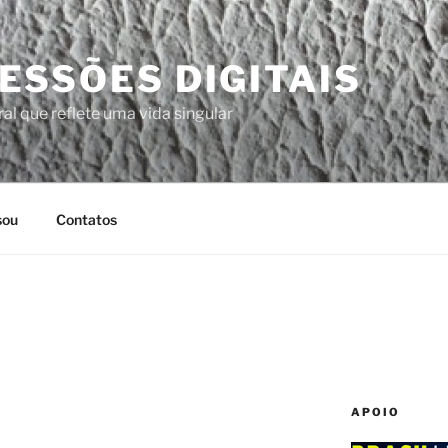
ESSÕES DIGITAIS
al que reflete uma vida singular
sou
Contatos
APOIO