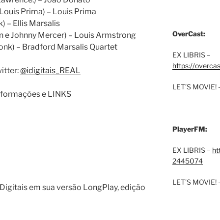
ouis Prima) – Louis Prima
 – Ellis Marsalis
OverCast:
en e Johnny Mercer) – Louis Armstrong
nk) – Bradford Marsalis Quartet
EX LIBRIS –
https://overca
itter:
@idigitais_REAL
LET’S MOVIE! 
 informações e LINKS
PlayerFM:
EX LIBRIS –
ht
2445074
LET’S MOVIE! 
igitais em sua versão LongPlay, edição