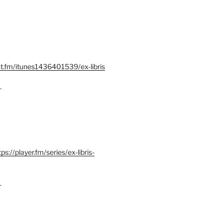
st.fm/itunes1436401539/ex-libris
–
tps://player.fm/series/ex-libris-
–