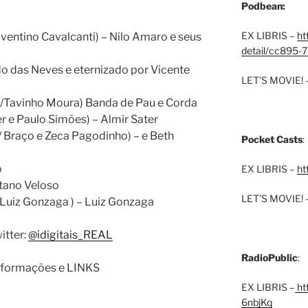
Podbean:
EX LIBRIS –
ht
ventino Cavalcanti) – Nilo Amaro e seus
detail/cc895-7
do das Neves e eternizado por Vicente
LET’S MOVIE! 
s/Tavinho Moura) Banda de Pau e Corda
r e Paulo Simões) – Almir Sater
/ Braço e Zeca Pagodinho) – e Beth
Pocket Casts
:
o
EX LIBRIS –
ht
tano Veloso
LET’S MOVIE! 
 Luiz Gonzaga ) – Luiz Gonzaga
itter:
@idigitais_REAL
RadioPublic
:
 informações e LINKS
EX LIBRIS –
htt
6nbjKq