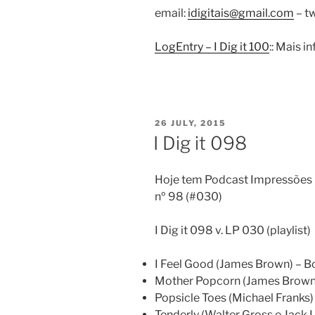
email:
idigitais@gmail.com
– tw
LogEntry – I Dig it 100
:: Mais 
POSTED
26 JULY, 2015
ON
I Dig it 098
Hoje tem Podcast Impressões D
nº 98 (#030)
I Dig it 098 v. LP 030 (playlist)
I Feel Good (James Brown) – B
Mother Popcorn (James Brown e
Popsicle Toes (Michael Franks) 
Tenderly (Walter Gross e Jack