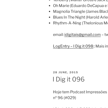
Oh Marie (Eduardo DeCapua e L
Magnolia Triangle (James Black)
Blues In The Night (Harold Arl
Rhythm-A-Ning (Thelonious Mo
email:
idigitais@gmail.com
– tw
LogEntry – I Dig it 098
:: Mais
POSTED
28 JUNE, 2015
ON
I Dig it 096
Hoje tem Podcast Impressões D
nº 96 (#029)