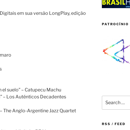
igitais em sua versão LongPlay, edição
PATROCÍNIO 
amaro
s
in el suelo” – Catupecu Machu
n” – Los Auténticos Decadentes
Search
for:
) – The Anglo-Argentine Jazz Quartet
RSS / FEED