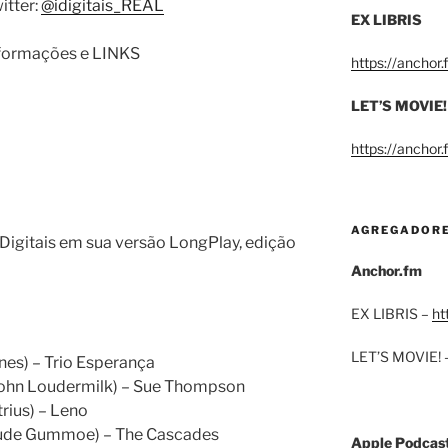
itter:
@idigitais_REAL
EX LIBRIS
informações e LINKS
https://anchor
LET’S MOVIE!
https://anchor
AGREGADOR
igitais em sua versão LongPlay, edição
Anchor.fm
EX LIBRIS –
ht
LET’S MOVIE! 
nes) – Trio Esperança
John Loudermilk) – Sue Thompson
rius) – Leno
laude Gummoe) – The Cascades
Apple Podcas