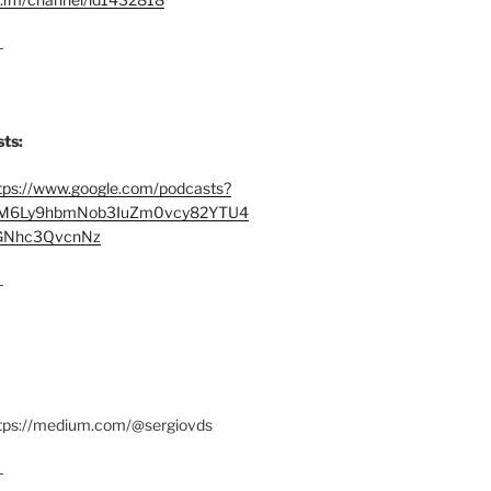
–
ts:
tps://www.google.com/podcasts?
M6Ly9hbmNob3IuZm0vcy82YTU4
Nhc3QvcnNz
–
ttps://medium.com/@sergiovds
–