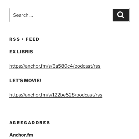
Search
Search
for:
RSS / FEED
EX LIBRIS
https://anchor.fm/s/6a580c4/podcast/rss
LET’S MOVIE!
https://anchor.fm/s/122be528/podcast/rss
AGREGADORES
Anchor.fm