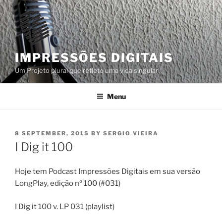
Skip
to
content
IMPRESSÕES DIGITAIS
Um Projeto plural que reflete uma vida singular
Menu
POSTED
8 SEPTEMBER, 2015
BY
SERGIO VIEIRA
ON
I Dig it 100
Hoje tem Podcast Impressões Digitais em sua versão
LongPlay, edição nº 100 (#031)
I Dig it 100 v. LP 031 (playlist)