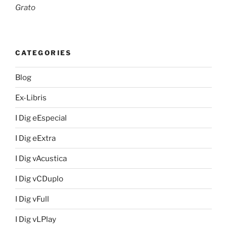
Grato
CATEGORIES
Blog
Ex-Libris
I Dig eEspecial
I Dig eExtra
I Dig vAcustica
I Dig vCDuplo
I Dig vFull
I Dig vLPlay