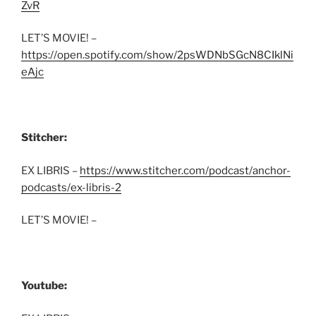
ZvR
LET’S MOVIE! –
https://open.spotify.com/show/2psWDNbSGcN8CIklNi
eAjc
Stitcher:
EX LIBRIS –
https://www.stitcher.com/podcast/anchor-
podcasts/ex-libris-2
LET’S MOVIE! –
Youtube: