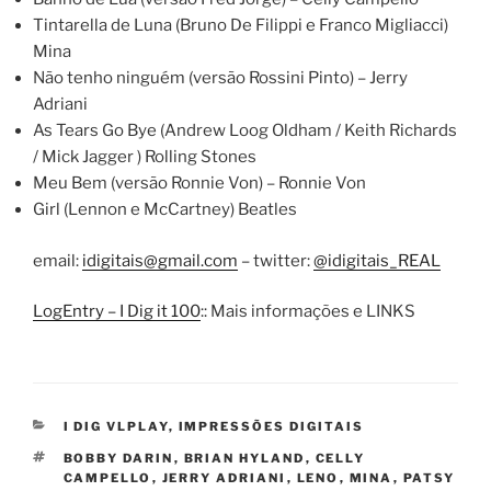
Tintarella de Luna (Bruno De Filippi e Franco Migliacci)
Mina
Não tenho ninguém (versão Rossini Pinto) – Jerry
Adriani
As Tears Go Bye (Andrew Loog Oldham / Keith Richards
/ Mick Jagger ) Rolling Stones
Meu Bem (versão Ronnie Von) – Ronnie Von
Girl (Lennon e McCartney) Beatles
email:
idigitais@gmail.com
– twitter:
@idigitais_REAL
LogEntry – I Dig it 100
:: Mais informações e LINKS
CATEGORIES
I DIG VLPLAY
,
IMPRESSÕES DIGITAIS
TAGS
BOBBY DARIN
,
BRIAN HYLAND
,
CELLY
CAMPELLO
,
JERRY ADRIANI
,
LENO
,
MINA
,
PATSY