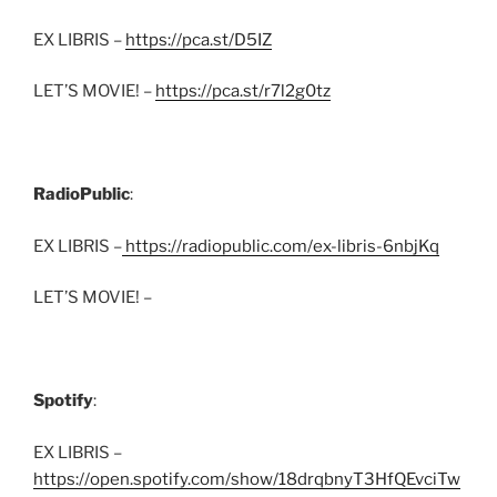
EX LIBRIS –
https://pca.st/D5IZ
LET’S MOVIE! –
https://pca.st/r7l2g0tz
RadioPublic
:
EX LIBRIS –
https://radiopublic.com/ex-libris-6nbjKq
LET’S MOVIE! –
Spotify
:
EX LIBRIS –
https://open.spotify.com/show/18drqbnyT3HfQEvciTw