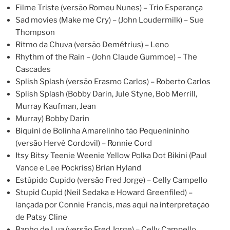
Filme Triste (versão Romeu Nunes) – Trio Esperança
Sad movies (Make me Cry) – (John Loudermilk) – Sue
Thompson
Ritmo da Chuva (versão Demétrius) – Leno
Rhythm of the Rain – (John Claude Gummoe) – The
Cascades
Splish Splash (versão Erasmo Carlos) – Roberto Carlos
Splish Splash (Bobby Darin, Jule Styne, Bob Merrill,
Murray Kaufman, Jean
Murray) Bobby Darin
Biquini de Bolinha Amarelinho tão Pequenininho
(versão Hervê Cordovil) – Ronnie Cord
Itsy Bitsy Teenie Weenie Yellow Polka Dot Bikini (Paul
Vance e Lee Pockriss) Brian Hyland
Estúpido Cupido (versão Fred Jorge) – Celly Campello
Stupid Cupid (Neil Sedaka e Howard Greenfiled) –
lançada por Connie Francis, mas aqui na interpretação
de Patsy Cline
Banho de Lua (versão Fred Jorge) – Celly Campello