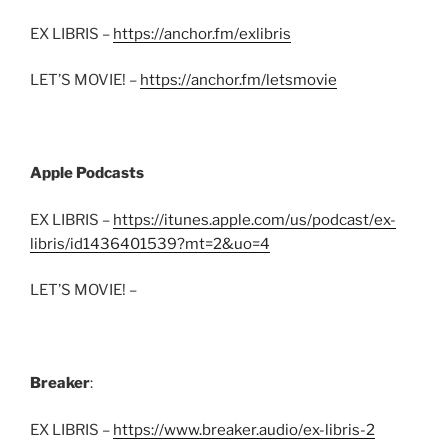
EX LIBRIS –
https://anchor.fm/exlibris
LET’S MOVIE! –
https://anchor.fm/letsmovie
Apple Podcasts
EX LIBRIS –
https://itunes.apple.com/us/podcast/ex-
libris/id1436401539?mt=2&uo=4
LET’S MOVIE! –
Breaker
:
EX LIBRIS –
https://www.breaker.audio/ex-libris-2