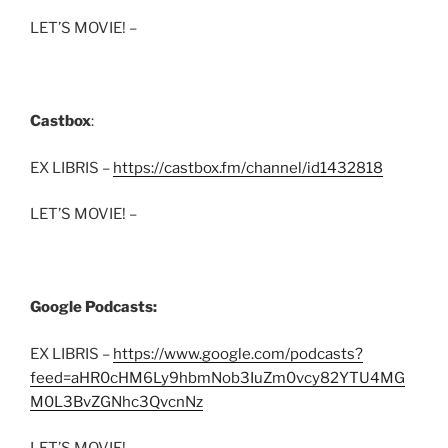
LET’S MOVIE! –
Castbox
:
EX LIBRIS –
https://castbox.fm/channel/id1432818
LET’S MOVIE! –
Google Podcasts:
EX LIBRIS –
https://www.google.com/podcasts?
feed=aHR0cHM6Ly9hbmNob3IuZm0vcy82YTU4MG
M0L3BvZGNhc3QvcnNz