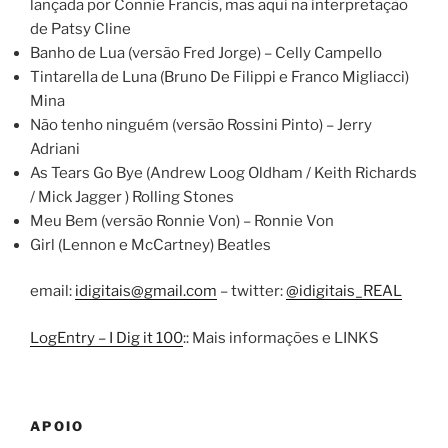
lançada por Connie Francis, mas aqui na interpretação
de Patsy Cline
Banho de Lua (versão Fred Jorge) – Celly Campello
Tintarella de Luna (Bruno De Filippi e Franco Migliacci)
Mina
Não tenho ninguém (versão Rossini Pinto) – Jerry
Adriani
As Tears Go Bye (Andrew Loog Oldham / Keith Richards
/ Mick Jagger ) Rolling Stones
Meu Bem (versão Ronnie Von) – Ronnie Von
Girl (Lennon e McCartney) Beatles
email:
idigitais@gmail.com
– twitter:
@idigitais_REAL
LogEntry – I Dig it 100
:: Mais informações e LINKS
APOIO