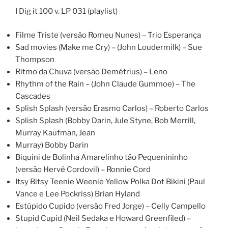
I Dig it 100 v. LP 031 (playlist)
Filme Triste (versão Romeu Nunes) – Trio Esperança
Sad movies (Make me Cry) – (John Loudermilk) – Sue
Thompson
Ritmo da Chuva (versão Demétrius) – Leno
Rhythm of the Rain – (John Claude Gummoe) – The
Cascades
Splish Splash (versão Erasmo Carlos) – Roberto Carlos
Splish Splash (Bobby Darin, Jule Styne, Bob Merrill,
Murray Kaufman, Jean
Murray) Bobby Darin
Biquini de Bolinha Amarelinho tão Pequenininho
(versão Hervê Cordovil) – Ronnie Cord
Itsy Bitsy Teenie Weenie Yellow Polka Dot Bikini (Paul
Vance e Lee Pockriss) Brian Hyland
Estúpido Cupido (versão Fred Jorge) – Celly Campello
Stupid Cupid (Neil Sedaka e Howard Greenfiled) –