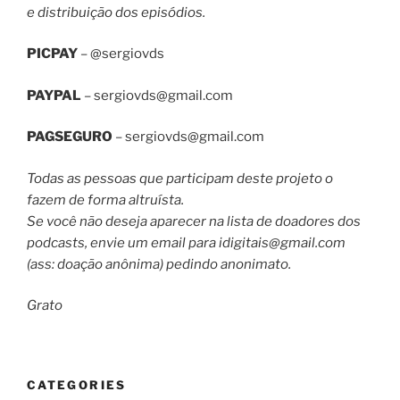
e distribuição dos episódios.
PICPAY
– @sergiovds
PAYPAL
–
sergiovds@gmail.com
PAGSEGURO
–
sergiovds@gmail.com
Todas as pessoas que participam deste projeto o
fazem de forma altruísta.
Se você não deseja aparecer na lista de doadores dos
podcasts, envie um email para
idigitais@gmail.com
(ass: doação anônima) pedindo anonimato.
Grato
CATEGORIES