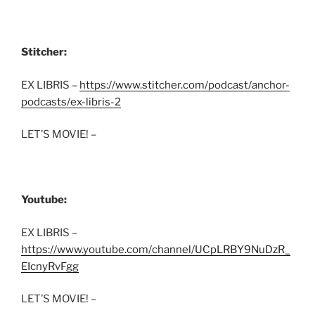
Stitcher:
EX LIBRIS –
https://www.stitcher.com/podcast/anchor-
podcasts/ex-libris-2
LET’S MOVIE! –
Youtube:
EX LIBRIS –
https://www.youtube.com/channel/UCpLRBY9NuDzR_
EIcnyRvFgg
LET’S MOVIE! –