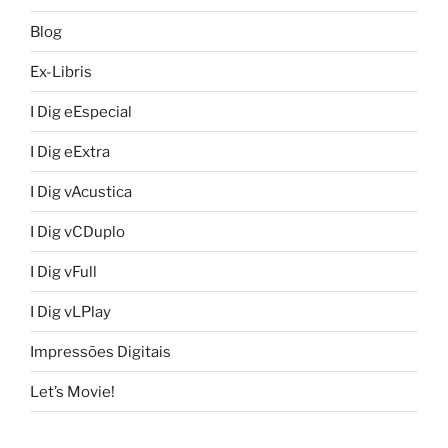
Blog
Ex-Libris
I Dig eEspecial
I Dig eExtra
I Dig vAcustica
I Dig vCDuplo
I Dig vFull
I Dig vLPlay
Impressões Digitais
Let’s Movie!