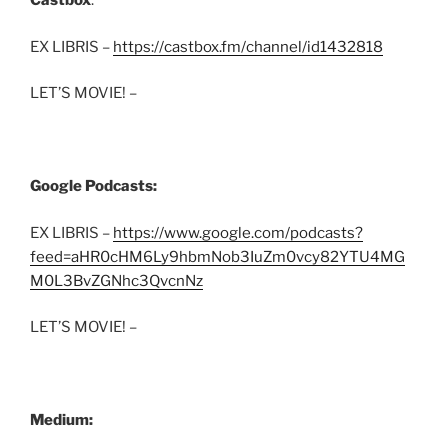
Castbox
:
EX LIBRIS –
https://castbox.fm/channel/id1432818
LET’S MOVIE! –
Google Podcasts:
EX LIBRIS –
https://www.google.com/podcasts?
feed=aHR0cHM6Ly9hbmNob3IuZm0vcy82YTU4MG
M0L3BvZGNhc3QvcnNz
LET’S MOVIE! –
Medium: