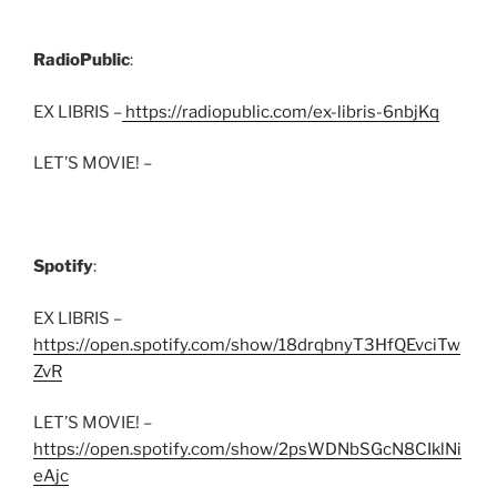
RadioPublic
:
EX LIBRIS –
https://radiopublic.com/ex-libris-6nbjKq
LET’S MOVIE! –
Spotify
:
EX LIBRIS –
https://open.spotify.com/show/18drqbnyT3HfQEvciTw
ZvR
LET’S MOVIE! –
https://open.spotify.com/show/2psWDNbSGcN8CIklNi
eAjc