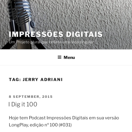
Skip
to
content
IMPRESSÕES DIGITAIS
Um Projeto plural que reflete uma vida singular
Menu
TAG:
JERRY ADRIANI
POSTED
8 SEPTEMBER, 2015
ON
I Dig it 100
Hoje tem Podcast Impressões Digitais em sua versão
LongPlay, edição nº 100 (#031)