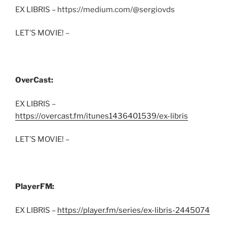
EX LIBRIS – https://medium.com/@sergiovds
LET’S MOVIE! –
OverCast:
EX LIBRIS –
https://overcast.fm/itunes1436401539/ex-libris
LET’S MOVIE! –
PlayerFM:
EX LIBRIS –
https://player.fm/series/ex-libris-2445074