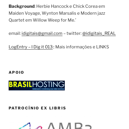
Background
: Herbie Hancock e Chick Corea em
Maiden Voyage, Wynton Marsalis e Modern jazz
Quartet em Willow Weep for Me.’
email:
idigitais@gmail.com
– twitter:
@idigitais_REAL
LogEntry – I Dig it 013
:: Mais informações e LINKS
APOIO
PATROCÍNIO EX LIBRIS