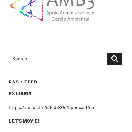
Search
Search
for:
RSS / FEED
EX LIBRIS
https://anchor.fm/s/6a580c4/podcast/rss
LET’S MOVIE!