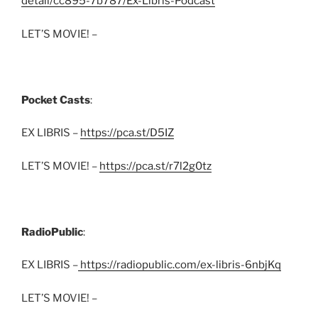
detail/cc895-7b787/Ex-Libris-Podcast
LET’S MOVIE! –
Pocket Casts
:
EX LIBRIS –
https://pca.st/D5IZ
LET’S MOVIE! –
https://pca.st/r7l2g0tz
RadioPublic
:
EX LIBRIS –
https://radiopublic.com/ex-libris-6nbjKq
LET’S MOVIE! –