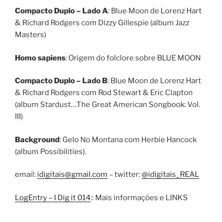
Compacto Duplo – Lado A
: Blue Moon de Lorenz Hart
& Richard Rodgers com Dizzy Gillespie (album Jazz
Masters)
Homo sapiens
: Origem do folclore sobre BLUE MOON
Compacto Duplo – Lado B
: Blue Moon de Lorenz Hart
& Richard Rodgers com Rod Stewart & Eric Clapton
(album Stardust…The Great American Songbook: Vol.
III)
Background
: Gelo No Montana com Herbie Hancock
(album Possibilities).
email:
idigitais@gmail.com
– twitter:
@idigitais_REAL
LogEntry – I Dig it 014
:: Mais informações e LINKS