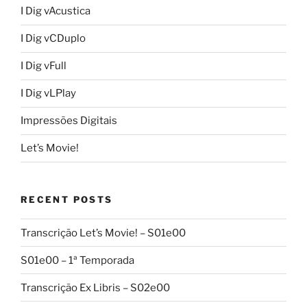
I Dig vAcustica
I Dig vCDuplo
I Dig vFull
I Dig vLPlay
Impressões Digitais
Let’s Movie!
RECENT POSTS
Transcrição Let’s Movie! – S01e00
S01e00 – 1ª Temporada
Transcrição Ex Libris – S02e00