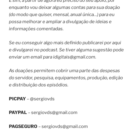
E sim, a partir de agora eu preciso do seu apoio, por
enquanto vou deixar algumas contas para sua doação
(do modo que quiser, mensal, anual única…) para eu
possa melhorar e ampliar a divulgação de ideias e
informações comentadas.
Se eu conseguir algo mais definido publicarei por aqui
e divulgarei no podcast. Se tiver alguma sugestão pode
enviar um email para
idigitais@gmail.com
.
As doações permitem cobrir uma parte das despesas
do servidor, pesquisa, equipamentos, produção, edição
e distribuição dos episódios.
PICPAY
– @sergiovds
PAYPAL
–
sergiovds@gmail.com
PAGSEGURO
–
sergiovds@gmail.com