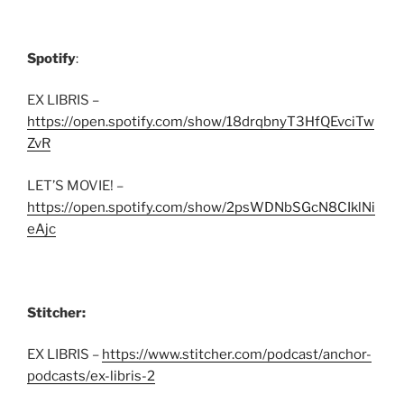
Spotify
:
EX LIBRIS –
https://open.spotify.com/show/18drqbnyT3HfQEvciTw
ZvR
LET’S MOVIE! –
https://open.spotify.com/show/2psWDNbSGcN8CIklNi
eAjc
Stitcher:
EX LIBRIS –
https://www.stitcher.com/podcast/anchor-
podcasts/ex-libris-2