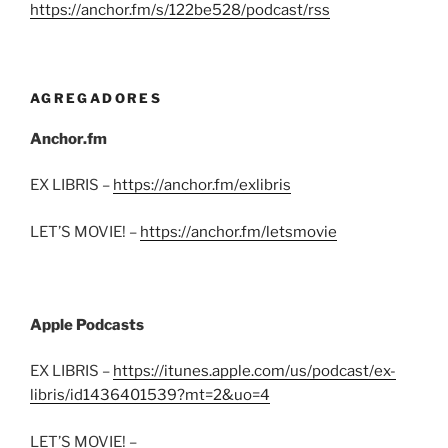
https://anchor.fm/s/122be528/podcast/rss
AGREGADORES
Anchor.fm
EX LIBRIS –
https://anchor.fm/exlibris
LET’S MOVIE! –
https://anchor.fm/letsmovie
Apple Podcasts
EX LIBRIS –
https://itunes.apple.com/us/podcast/ex-
libris/id1436401539?mt=2&uo=4
LET’S MOVIE! –