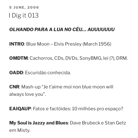
POSTED
5 JUNE, 2006
ON
I Dig it 013
OLHANDO PARA A LUA NO CÉU… AUUUUUUU
INTRO
: Blue Moon – Elvis Presley (March 1956)
OMDTM
: Cachorros, CDs, DVDs, SonyBMG, lei (?), DRM.
OADD
: Escuridão conhecida.
CNR
: Mash-up “Je t’aime moi non blue moon will
always love you”.
EAIQAUP
: Fatos e factóides: 10 milhões pro espaço?
My Soul is Jazzy and Blues
: Dave Brubeck e Stan Getz
em Misty.