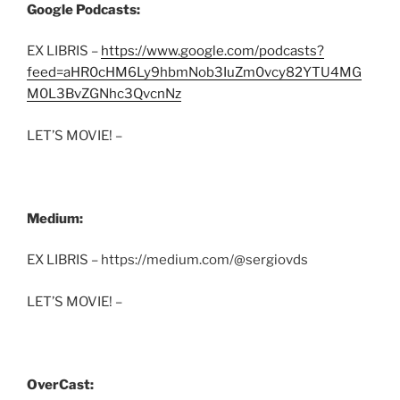
Google Podcasts:
EX LIBRIS –
https://www.google.com/podcasts?
feed=aHR0cHM6Ly9hbmNob3IuZm0vcy82YTU4MG
M0L3BvZGNhc3QvcnNz
LET’S MOVIE! –
Medium:
EX LIBRIS – https://medium.com/@sergiovds
LET’S MOVIE! –
OverCast: