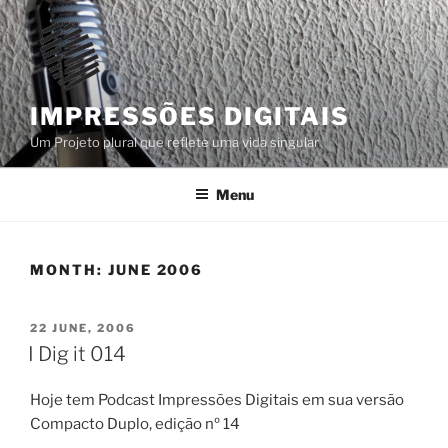
Skip
to
content
IMPRESSÕES DIGITAIS
Um Projeto plural que reflete uma vida singular
Menu
MONTH:
JUNE 2006
POSTED
22 JUNE, 2006
ON
I Dig it 014
Hoje tem Podcast Impressões Digitais em sua versão
Compacto Duplo, edição nº 14