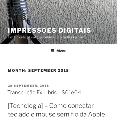
Skip
to
content
IMPRESSÕES DIGITAIS
Um Projeto plural que reflete uma vida singular
Menu
MONTH:
SEPTEMBER 2018
POSTED
28 SEPTEMBER, 2018
ON
Transcrição Ex Libris – S01e04
[Tecnologia] – Como conectar
teclado e mouse sem fio da Apple