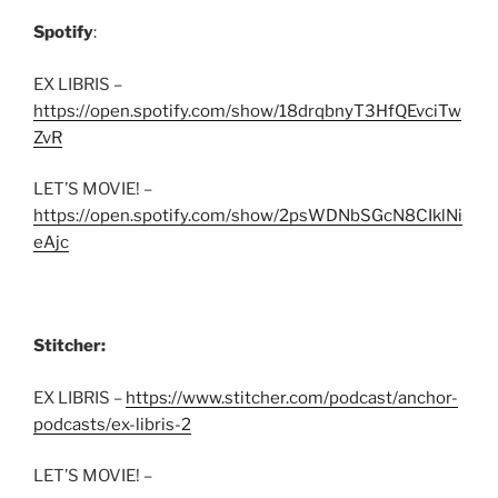
Spotify
:
EX LIBRIS –
https://open.spotify.com/show/18drqbnyT3HfQEvciTw
ZvR
LET’S MOVIE! –
https://open.spotify.com/show/2psWDNbSGcN8CIklNi
eAjc
Stitcher:
EX LIBRIS –
https://www.stitcher.com/podcast/anchor-
podcasts/ex-libris-2
LET’S MOVIE! –