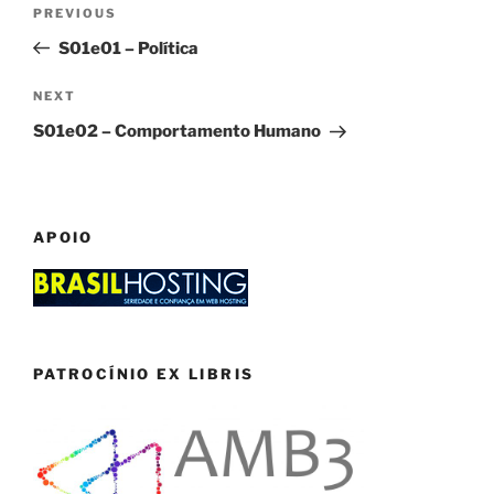
Post
Previous
PREVIOUS
navigation
Post
S01e01 – Política
Next
NEXT
Post
S01e02 – Comportamento Humano
APOIO
PATROCÍNIO EX LIBRIS