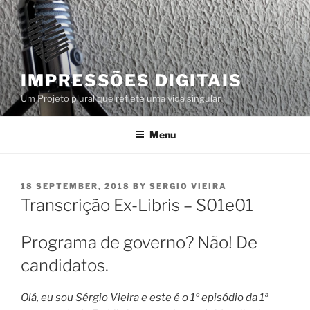
Skip
to
content
IMPRESSÕES DIGITAIS
Um Projeto plural que reflete uma vida singular
Menu
POSTED
18 SEPTEMBER, 2018
BY
SERGIO VIEIRA
ON
Transcrição Ex-Libris – S01e01
Programa de governo? Não! De
candidatos.
Olá, eu sou Sérgio Vieira e este é o 1º episódio da 1ª