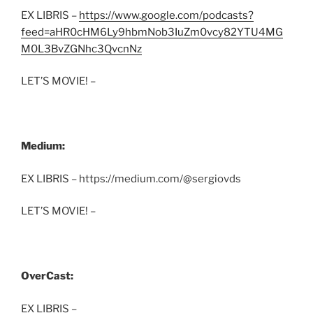
EX LIBRIS –
https://www.google.com/podcasts?
feed=aHR0cHM6Ly9hbmNob3IuZm0vcy82YTU4MG
M0L3BvZGNhc3QvcnNz
LET’S MOVIE! –
Medium:
EX LIBRIS – https://medium.com/@sergiovds
LET’S MOVIE! –
OverCast:
EX LIBRIS –