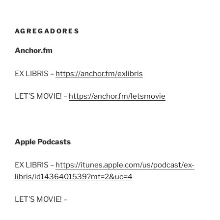
AGREGADORES
Anchor.fm
EX LIBRIS –
https://anchor.fm/exlibris
LET’S MOVIE! –
https://anchor.fm/letsmovie
Apple Podcasts
EX LIBRIS –
https://itunes.apple.com/us/podcast/ex-
libris/id1436401539?mt=2&uo=4
LET’S MOVIE! –