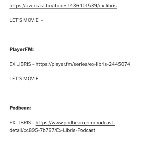
https://overcast.fm/itunes1436401539/ex-libris
LET’S MOVIE! –
PlayerFM:
EX LIBRIS –
https://player.fm/series/ex-libris-2445074
LET’S MOVIE! –
Podbean:
EX LIBRIS –
https://www.podbean.com/podcast-
detail/cc895-7b787/Ex-Libris-Podcast