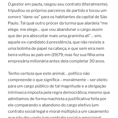
O gestor em pauta, rasgou seu contrato (literalmente),
tripudiou os próprios parceiros de partido e tocou um
sonoro “dane-se” para os habitantes da capital de São
Paulo. Tal qual outro prócer da turma que alardeia “me
elege. me elege… que vou abandonar o cargo assim
que der pra abiscoitar mais uma graninha ali”… sim,
aquele ex-candidato à presidência, que não resiste a
uma bolinha de papel na cabeça, e que sem eira nem
beira voltou ao país em (19)79, mas fez sua filha uma
empresária milionária antes dela completar 30 anos.
Tenho certeza que este animal… político não
compreende o que significa – moralmente – ser eleito
para um cargo público de tal magnitude e a obrigação
intrínseca imposta pela regra democrática; mesmo que
admitamos de forma machista a justificativa feita por
ele comparando o abandono do cargo eletivo (um
contrato social legal e moral múltiplo) a um casamento
que não deu certo (um contrato social e emocional