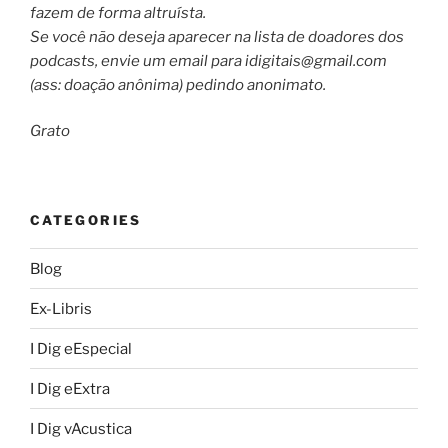
fazem de forma altruísta.
Se você não deseja aparecer na lista de doadores dos
podcasts, envie um email para
idigitais@gmail.com
(ass: doação anônima) pedindo anonimato.
Grato
CATEGORIES
Blog
Ex-Libris
I Dig eEspecial
I Dig eExtra
I Dig vAcustica