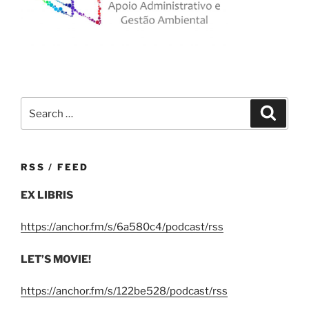
Search
Search
for:
RSS / FEED
EX LIBRIS
https://anchor.fm/s/6a580c4/podcast/rss
LET’S MOVIE!
https://anchor.fm/s/122be528/podcast/rss