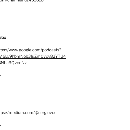
–
ts:
tps://www.google.com/podcasts?
M6Ly9hbmNob3IuZm0vcy82YTU4
Nhc3QvcnNz
–
ttps://medium.com/@sergiovds
–