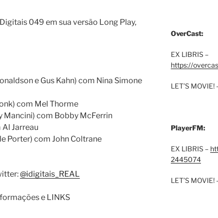
igitais 049 em sua versão Long Play,
OverCast:
EX LIBRIS –
https://overca
Donaldson e Gus Kahn) com Nina Simone
LET’S MOVIE! 
Monk) com Mel Thorme
y Mancini) com Bobby McFerrin
 Al Jarreau
PlayerFM:
e Porter) com John Coltrane
EX LIBRIS –
ht
2445074
itter:
@idigitais_REAL
LET’S MOVIE! 
informações e LINKS