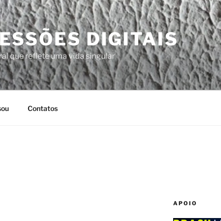
ESSÕES DIGITAIS
al que reflete uma vida singular
sou
Contatos
APOIO