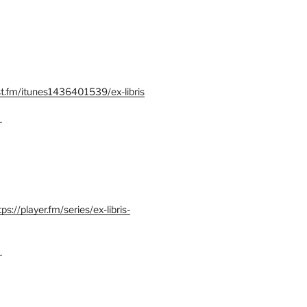
st.fm/itunes1436401539/ex-libris
–
tps://player.fm/series/ex-libris-
–