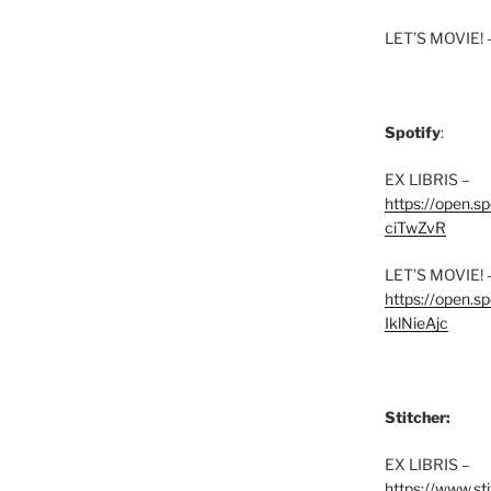
LET’S MOVIE! 
Spotify
:
EX LIBRIS –
https://open.
ciTwZvR
LET’S MOVIE! 
https://open
IklNieAjc
Stitcher:
EX LIBRIS –
https://www.st