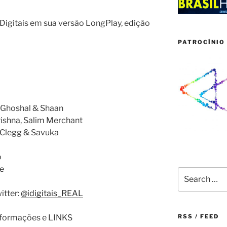
igitais em sua versão LongPlay, edição
PATROCÍNIO 
 Ghoshal & Shaan
rishna, Salim Merchant
y Clegg & Savuka
o
e
Search
for:
itter:
@idigitais_REAL
informações e LINKS
RSS / FEED