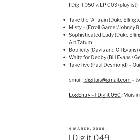
I Dig it 050 v. LP 003 (playlist)
Take the “A” train (Duke Elling
Misty – (Erroll Garner/Johnny 
Sophisticated Lady (Duke Elling
Art Tatum
Boplicity (Davis and Gil Evans
Waltz for Debby (Bill Evans / G
Take five (Paul Desmond) – Qu
email:
idigitais@gmail.com
– tw
LogEntry – I Dig it 050
:: Mais 
POSTED
4 MARCH, 2009
ON
I Dig it 049