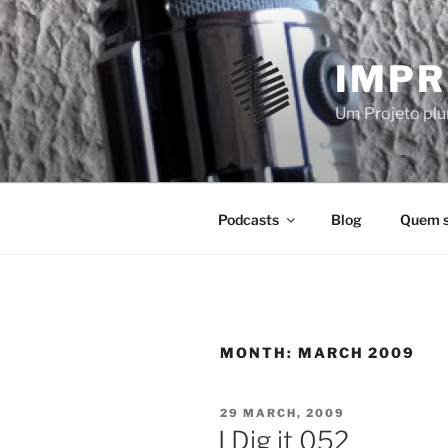
Skip
to
content
IMPR
Um Projeto plur
Podcasts
Blog
Quem 
MONTH:
MARCH 2009
POSTED
29 MARCH, 2009
ON
I Dig it 052