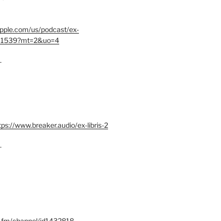
.apple.com/us/podcast/ex-
401539?mt=2&uo=4
–
tps://www.breaker.audio/ex-libris-2
–
x.fm/channel/id1432818