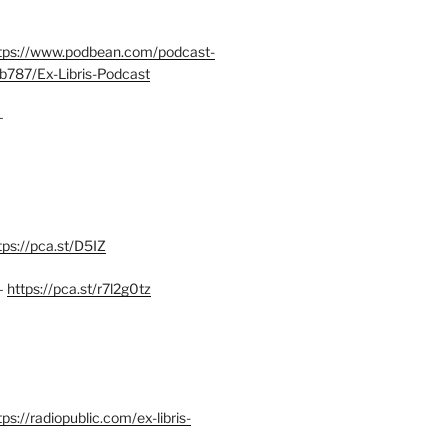
tps://www.podbean.com/podcast-
b787/Ex-Libris-Podcast
–
tps://pca.st/D5IZ
–
https://pca.st/r7l2g0tz
ps://radiopublic.com/ex-libris-