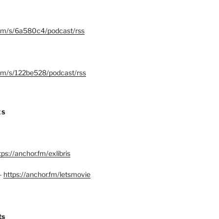
.fm/s/6a580c4/podcast/rss
.fm/s/122be528/podcast/rss
ES
tps://anchor.fm/exlibris
–
https://anchor.fm/letsmovie
ts