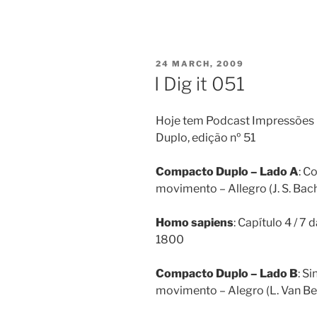
POSTED
24 MARCH, 2009
ON
I Dig it 051
Hoje tem Podcast Impressões 
Duplo, edição nº 51
Compacto Duplo – Lado A
: C
movimento – Allegro (J. S. Bac
Homo sapiens
: Capítulo 4 / 7 
1800
Compacto Duplo – Lado B
: S
movimento – Alegro (L. Van B