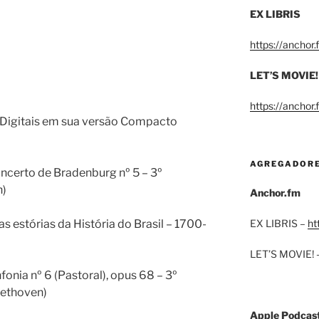
EX LIBRIS
https://anchor
LET’S MOVIE!
https://anchor
Digitais em sua versão Compacto
AGREGADOR
oncerto de Bradenburg nº 5 – 3º
h)
Anchor.fm
das estórias da História do Brasil – 1700-
EX LIBRIS –
ht
LET’S MOVIE! 
infonia nº 6 (Pastoral), opus 68 – 3º
eethoven)
Apple Podcas