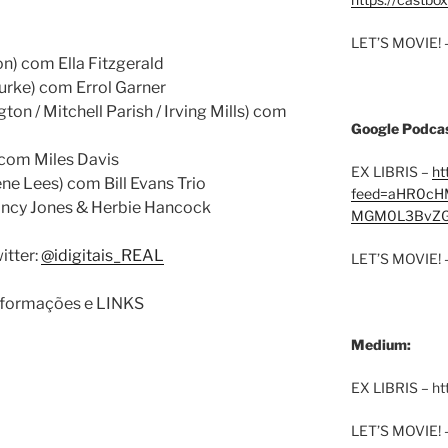
LET’S MOVIE! 
ton) com Ella Fitzgerald
Burke) com Errol Garner
ton / Mitchell Parish / Irving Mills) com
Google Podcas
) com Miles Davis
EX LIBRIS –
ht
ene Lees) com Bill Evans Trio
feed=aHR0cH
incy Jones & Herbie Hancock
MGM0L3BvZG
itter:
@idigitais_REAL
LET’S MOVIE! 
informações e LINKS
Medium:
EX LIBRIS – h
LET’S MOVIE! 