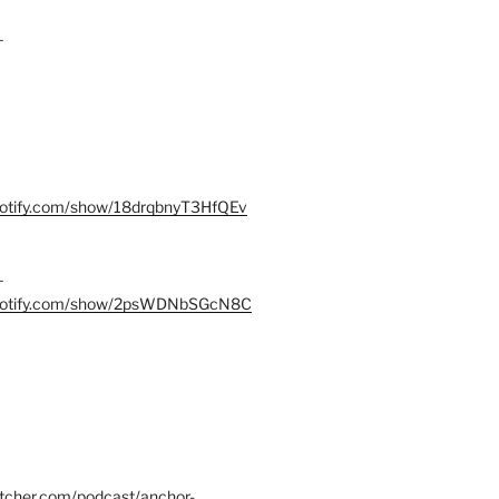
–
spotify.com/show/18drqbnyT3HfQEv
–
.spotify.com/show/2psWDNbSGcN8C
itcher.com/podcast/anchor-