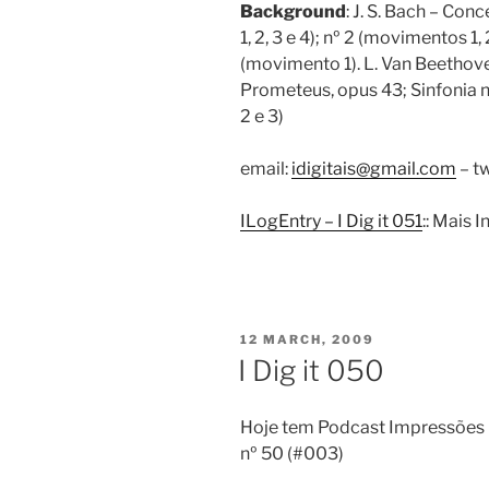
Background
: J. S. Bach – Co
1, 2, 3 e 4); nº 2 (movimentos 1, 
(movimento 1). L. Van Beethove
Prometeus, opus 43; Sinfonia n
2 e 3)
email:
idigitais@gmail.com
– tw
ILogEntry – I Dig it 051
:: Mais
POSTED
12 MARCH, 2009
ON
I Dig it 050
Hoje tem Podcast Impressões D
nº 50 (#003)