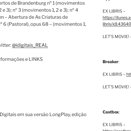
ncertos de Brandenburg nº 1 (movimentos
2 e 3); nº 3 (movimentos 1, 2 e 3); nº 4
EX LIBRIS –
n – Abertura de As Criaturas de
https://itunes
º 6 (Pastoral), opus 68 – (movimentos 1,
libris/id1436
LET’S MOVIE! 
itter:
@idigitais_REAL
 Informações e LINKS
Breaker
:
EX LIBRIS –
ht
LET’S MOVIE! 
Castbox
:
igitais em sua versão LongPlay, edição
EX LIBRIS –
https://castbo