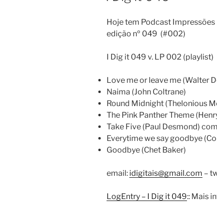
Hoje tem Podcast Impressões D
edição nº 049 (#002)
I Dig it 049 v. LP 002 (playlist)
Love me or leave me (Walter 
Naima (John Coltrane)
Round Midnight (Thelonious 
The Pink Panther Theme (Henr
Take Five (Paul Desmond) com
Everytime we say goodbye (Col
Goodbye (Chet Baker)
email:
idigitais@gmail.com
– tw
LogEntry – I Dig it 049
:: Mais 