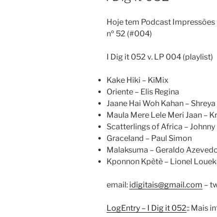
Hoje tem Podcast Impressões D
nº 52 (#004)
I Dig it 052 v. LP 004 (playlist)
Kake Hiki – KiMix
Oriente – Elis Regina
Jaane Hai Woh Kahan – Shreya
Maula Mere Lele Meri Jaan – K
Scatterlings of Africa – Johnn
Graceland – Paul Simon
Malaksuma – Geraldo Azeved
Kponnon Kpètè – Lionel Louek
email:
idigitais@gmail.com
– tw
LogEntry – I Dig it 052
:: Mais 