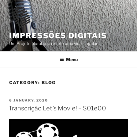
Skip
to
content
IMPRESSÕES DIGITAIS
Um Projeto plural que reflete uma vida singular
Menu
CATEGORY:
BLOG
POSTED
6 JANUARY, 2020
ON
Transcrição Let’s Movie! – S01e00