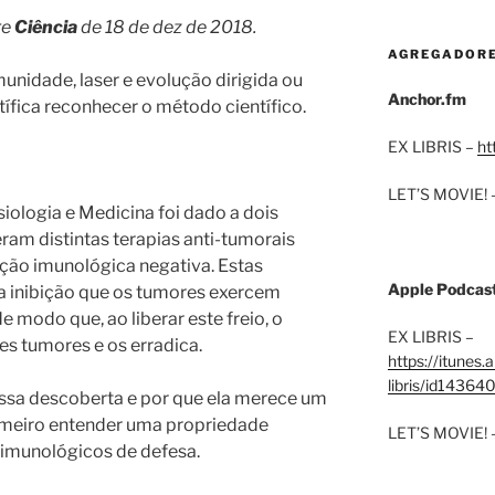
re
Ciência
de 18 de dez de 2018.
AGREGADOR
munidade, laser e evolução dirigida ou
Anchor.fm
fica reconhecer o método científico.
EX LIBRIS –
ht
LET’S MOVIE! 
iologia e Medicina foi dado a dois
am distintas terapias anti-tumorais
ação imunológica negativa. Estas
Apple Podcas
a inibição que os tumores exercem
 modo que, ao liberar este freio, o
EX LIBRIS –
es tumores e os erradica.
https://itunes
libris/id1436
essa descoberta e por que ela merece um
imeiro entender uma propriedade
LET’S MOVIE! 
imunológicos de defesa.