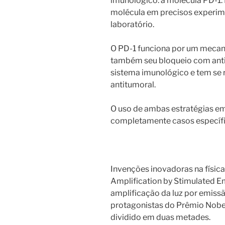
imunológico: a molécula PD-1.
molécula em precisos experime
laboratório.
O PD-1 funciona por um mecan
também seu bloqueio com anti
sistema imunológico e tem se 
antitumoral.
O uso de ambas estratégias em
completamente casos específi
Invenções inovadoras na física
Amplification by Stimulated Em
amplificação da luz por emiss
protagonistas do Prêmio Nobel
dividido em duas metades.