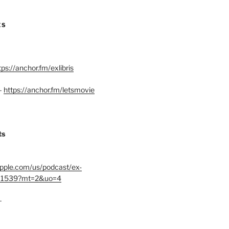
ES
tps://anchor.fm/exlibris
–
https://anchor.fm/letsmovie
ts
.apple.com/us/podcast/ex-
401539?mt=2&uo=4
–