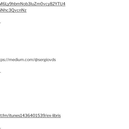
M6Ly9hbmNob3IuZm0vcy82YTU4
Nhc3QvcnNz
–
ttps://medium.com/@sergiovds
–
st.fm/itunes1436401539/ex-libris
–