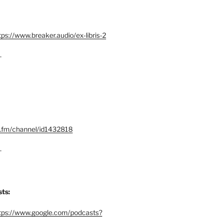
tps://www.breaker.audio/ex-libris-2
–
x.fm/channel/id1432818
–
ts:
tps://www.google.com/podcasts?