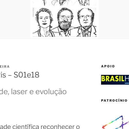
APOIO
IEIRA
ris – S01e18
de, laser e evolução
PATROCÍNIO 
de científica reconhecer o