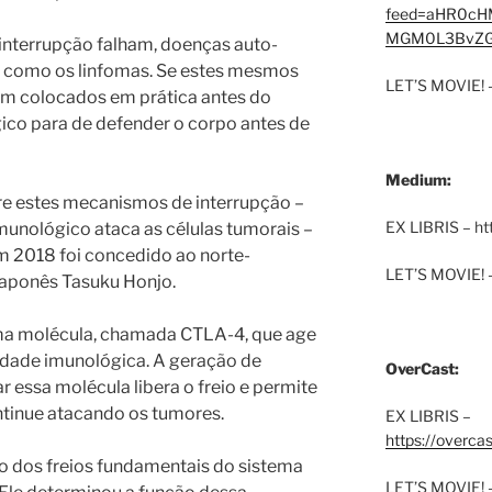
feed=aHR0cH
MGM0L3BvZG
nterrupção falham, doenças auto-
 como os linfomas. Se estes mesmos
LET’S MOVIE! 
m colocados em prática antes do
ico para de defender o corpo antes de
Medium:
re estes mecanismos de interrupção –
EX LIBRIS – h
unológico ataca as células tumorais –
 2018 foi concedido ao norte-
LET’S MOVIE! 
japonês Tasuku Honjo.
uma molécula, chamada CTLA-4, que age
idade imunológica. A geração de
OverCast:
 essa molécula libera o freio e permite
tinue atacando os tumores.
EX LIBRIS –
https://overca
o dos freios fundamentais do sistema
LET’S MOVIE! 