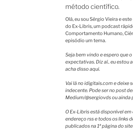
método científico.
Olá, eu sou Sérgio Vieira e est
do Ex-Libris, um podcast rápido 
Comportamento Humano, Ciênci
episódio um tema.
Seja bem vindo e espero que o 
expectativas. Diz aí.. eu estou
acha disso aqui.
Vai lá no idigitais.com e deix
indecente. Pode ser no post de
Medium/@sergiovds ou ainda 
O Ex-Libris está disponível em
endereço rss e todos os links 
publicados na 1ª página do site