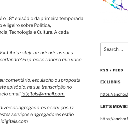
e é o 18º episódio da primeira temporada
e ligeiro sobre Política,
a, Tecnologia e Cultura. A cada
Search
for:
Ex-Libris esteja atendendo as suas
 acertando? Eu preciso saber o que você
RSS / FEED
e seu comentário, esculacho ou proposta
EX LIBRIS
ste episódio, na sua transcrição no
pelo email
idigitais@gmail.com
.
https://anchor
LET’S MOVIE!
 diversos agregadores e serviços. O
destes serviços e agregadores estão
https://anchor
 idigitais.com