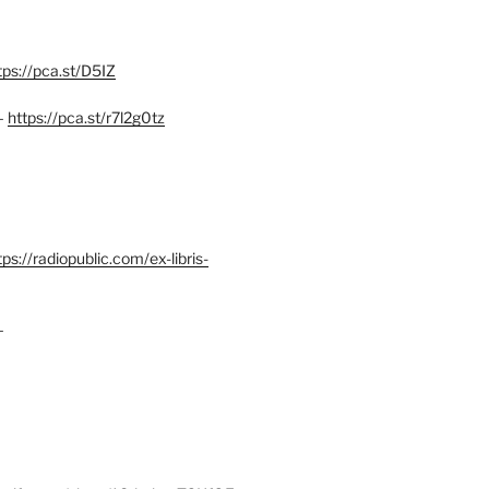
tps://pca.st/D5IZ
–
https://pca.st/r7l2g0tz
ps://radiopublic.com/ex-libris-
–