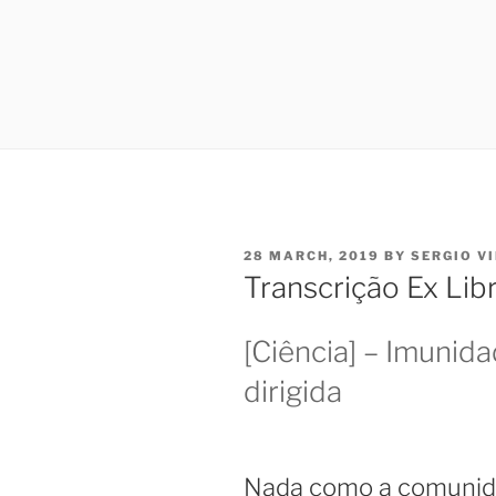
POSTED
28 MARCH, 2019
BY
SERGIO V
ON
Transcrição Ex Lib
[Ciência] – Imunida
dirigida
Nada como a comunida