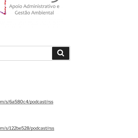
Search
.fm/s/6a580c4/podcast/rss
.fm/s/122be528/podcast/rss