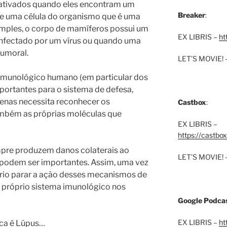
ativados quando eles encontram um
Breaker
:
de uma célula do organismo que é uma
imples, o corpo de mamíferos possui um
EX LIBRIS –
ht
infectado por um vírus ou quando uma
tumoral.
LET’S MOVIE! 
 imunológico humano (em particular dos
mportantes para o sistema de defesa,
penas necessita reconhecer os
Castbox
:
mbém as próprias moléculas que
EX LIBRIS –
https://castbo
pre produzem danos colaterais ao
LET’S MOVIE! 
 podem ser importantes. Assim, uma vez
rio parar a ação desses mecanismos de
 próprio sistema imunológico nos
Google Podcas
EX LIBRIS –
ht
nca é Lúpus…