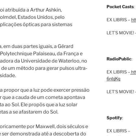
Pocket Casts
:
i atribuída a Arthur Ashkin,
olmdel, Estados Unidos, pelo
EX LIBRIS –
ht
plicações ópticas para sistemas
LET’S MOVIE! 
, em duas partes iguais, a Gérard
Polytechnique Palaiseau, da França e
RadioPublic
:
adora da Universidade de Waterloo, no
de um método para gerar pulsos ultra-
EX LIBRIS –
htt
nsidade.
6nbjKq
o a propor que a luz pode exercer pressão
LET’S MOVIE! 
ar que a cauda de um cometa apontava
 ao Sol. Ele propôs que a luz solar
tas a se afastarem do Sol.
Spotify
:
teoricamente por Maxwell, dois séculos e
EX LIBRIS –
e ser demonstrada até a descoberta do