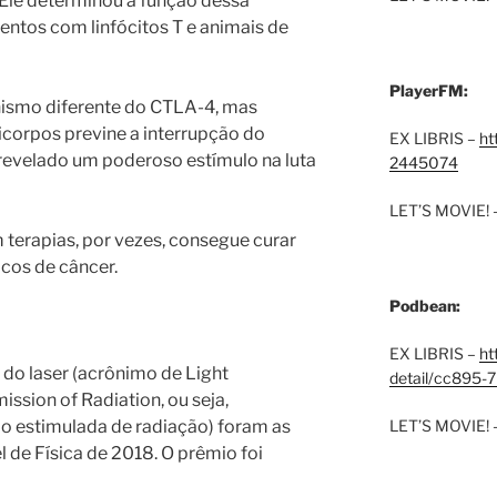
 Ele determinou a função dessa
ntos com linfócitos T e animais de
PlayerFM:
ismo diferente do CTLA-4, mas
corpos previne a interrupção do
EX LIBRIS –
ht
revelado um poderoso estímulo na luta
2445074
LET’S MOVIE! 
 terapias, por vezes, consegue curar
cos de câncer.
Podbean:
EX LIBRIS –
ht
 do laser (acrônimo de Light
detail/cc895-7
ission of Radiation, ou seja,
LET’S MOVIE! 
ão estimulada de radiação) foram as
 de Física de 2018. O prêmio foi