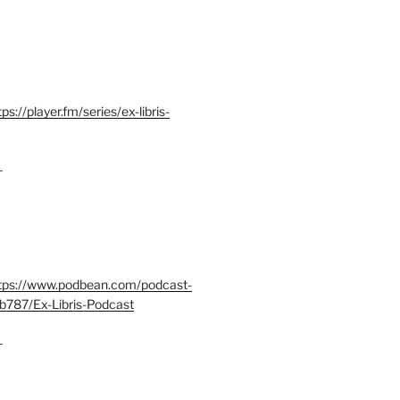
tps://player.fm/series/ex-libris-
–
tps://www.podbean.com/podcast-
b787/Ex-Libris-Podcast
–