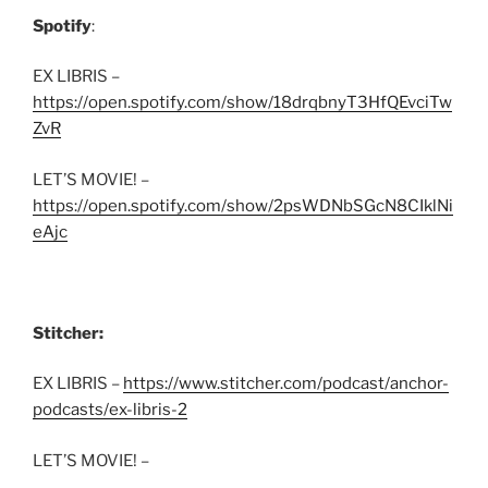
Spotify
:
EX LIBRIS –
https://open.spotify.com/show/18drqbnyT3HfQEvciTw
ZvR
LET’S MOVIE! –
https://open.spotify.com/show/2psWDNbSGcN8CIklNi
eAjc
Stitcher:
EX LIBRIS –
https://www.stitcher.com/podcast/anchor-
podcasts/ex-libris-2
LET’S MOVIE! –