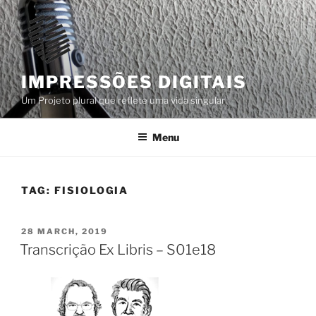
Skip
to
content
IMPRESSÕES DIGITAIS
Um Projeto plural que reflete uma vida singular
Menu
TAG:
FISIOLOGIA
POSTED
28 MARCH, 2019
ON
Transcrição Ex Libris – S01e18