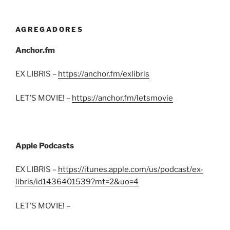
AGREGADORES
Anchor.fm
EX LIBRIS –
https://anchor.fm/exlibris
LET’S MOVIE! –
https://anchor.fm/letsmovie
Apple Podcasts
EX LIBRIS –
https://itunes.apple.com/us/podcast/ex-
libris/id1436401539?mt=2&uo=4
LET’S MOVIE! –