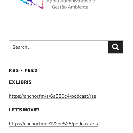
Search
Search
for:
RSS / FEED
EX LIBRIS
https://anchor.fm/s/6a580c4/podcast/rss
LET’S MOVIE!
https://anchor.fm/s/122be528/podcast/rss