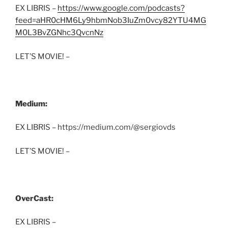
EX LIBRIS –
https://www.google.com/podcasts?
feed=aHR0cHM6Ly9hbmNob3IuZm0vcy82YTU4MG
M0L3BvZGNhc3QvcnNz
LET’S MOVIE! –
Medium:
EX LIBRIS – https://medium.com/@sergiovds
LET’S MOVIE! –
OverCast:
EX LIBRIS –