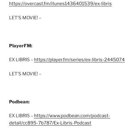
https://overcast.fm/itunes1436401539/ex-libris
LET’S MOVIE! –
PlayerFM:
EX LIBRIS –
https://player.fm/series/ex-libris-2445074
LET’S MOVIE! –
Podbean:
EX LIBRIS –
https://www.podbean.com/podcast-
detail/cc895-7b787/Ex-Libris-Podcast