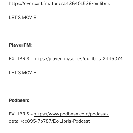
https://overcast.fm/itunes1436401539/ex-libris
LET’S MOVIE! –
PlayerFM:
EX LIBRIS –
https://player.fm/series/ex-libris-2445074
LET’S MOVIE! –
Podbean:
EX LIBRIS –
https://www.podbean.com/podcast-
detail/cc895-7b787/Ex-Libris-Podcast