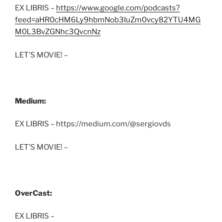
EX LIBRIS –
https://www.google.com/podcasts?
feed=aHR0cHM6Ly9hbmNob3IuZm0vcy82YTU4MG
M0L3BvZGNhc3QvcnNz
LET’S MOVIE! –
Medium:
EX LIBRIS – https://medium.com/@sergiovds
LET’S MOVIE! –
OverCast:
EX LIBRIS –