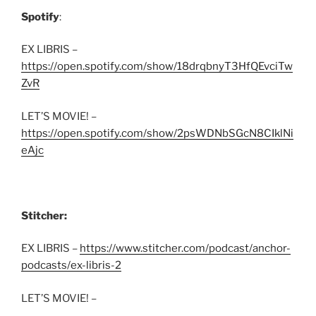
Spotify
:
EX LIBRIS –
https://open.spotify.com/show/18drqbnyT3HfQEvciTw
ZvR
LET’S MOVIE! –
https://open.spotify.com/show/2psWDNbSGcN8CIklNi
eAjc
Stitcher:
EX LIBRIS –
https://www.stitcher.com/podcast/anchor-
podcasts/ex-libris-2
LET’S MOVIE! –