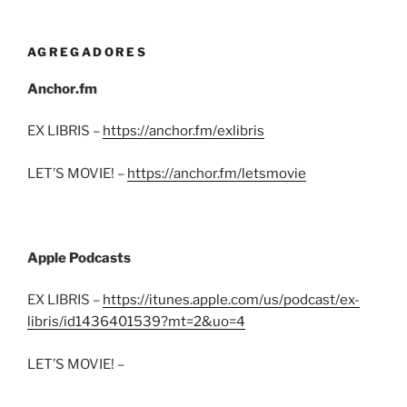
AGREGADORES
Anchor.fm
EX LIBRIS –
https://anchor.fm/exlibris
LET’S MOVIE! –
https://anchor.fm/letsmovie
Apple Podcasts
EX LIBRIS –
https://itunes.apple.com/us/podcast/ex-
libris/id1436401539?mt=2&uo=4
LET’S MOVIE! –