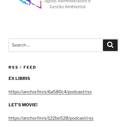
Search
Search
for:
RSS / FEED
EX LIBRIS
https://anchor.fm/s/6a580c4/podcast/rss
LET’S MOVIE!
https://anchor.fm/s/122be528/podcast/rss