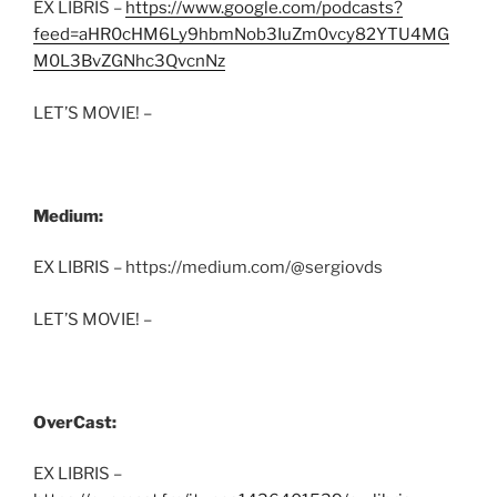
EX LIBRIS –
https://www.google.com/podcasts?
feed=aHR0cHM6Ly9hbmNob3IuZm0vcy82YTU4MG
M0L3BvZGNhc3QvcnNz
LET’S MOVIE! –
Medium:
EX LIBRIS – https://medium.com/@sergiovds
LET’S MOVIE! –
OverCast:
EX LIBRIS –