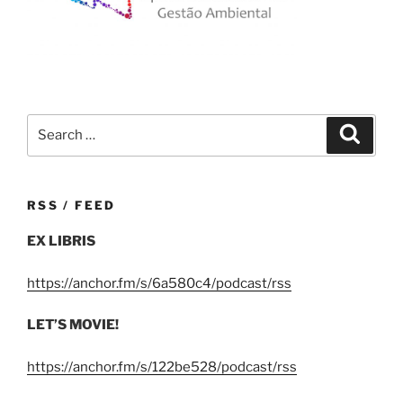
Search
Search
for:
RSS / FEED
EX LIBRIS
https://anchor.fm/s/6a580c4/podcast/rss
LET’S MOVIE!
https://anchor.fm/s/122be528/podcast/rss