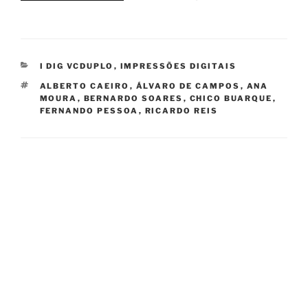
CATEGORIES
I DIG VCDUPLO
,
IMPRESSÕES DIGITAIS
TAGS
ALBERTO CAEIRO
,
ÁLVARO DE CAMPOS
,
ANA
MOURA
,
BERNARDO SOARES
,
CHICO BUARQUE
,
FERNANDO PESSOA
,
RICARDO REIS