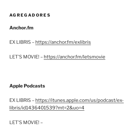
AGREGADORES
Anchor.fm
EX LIBRIS –
https://anchor.fm/exlibris
LET’S MOVIE! –
https://anchor.fm/letsmovie
Apple Podcasts
EX LIBRIS –
https://itunes.apple.com/us/podcast/ex-
libris/id1436401539?mt=2&uo=4
LET’S MOVIE! –