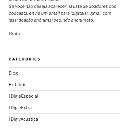
Se você não deseja aparecer na lista de doadores dos
podcasts, envie um email para
idigitais@gmail.com
(ass: doação anônima) pedindo anonimato.
Grato
CATEGORIES
Blog
Ex-Libris
I Dig eEspecial
I Dig eExtra
I Dig vAcustica