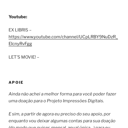
Youtube:
EX LIBRIS –
https://www.youtube.com/channel/UCpLRBY9NuDzR_
EIcnyRvFgg
LET’S MOVIE! –
APOIE
Ainda não achei a melhor forma para você poder fazer
uma doação para o Projeto Impressões Digitais.
E sim, a partir de agora eu preciso do seu apoio, por
enquanto vou deixar algumas contas para sua doação
(do modo que quiser, mensal, anual única…) para eu