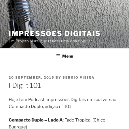
Skip
to
content
IMPRESSÕES DIGITAIS
Um Projeto plural que reflete uma vida singular
Menu
POSTED
20 SEPTEMBER, 2015
BY
SERGIO VIEIRA
ON
I Dig it 101
Hoje tem Podcast Impressões Digitais em sua versão
Compacto Duplo, edição nº 101
Compacto Duplo – Lado A
: Fado Tropical (Chico
Buarque)