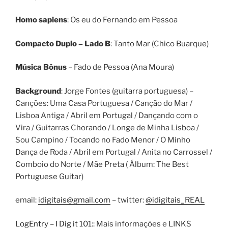
Homo sapiens
: Os eu do Fernando em Pessoa
Compacto Duplo – Lado B
: Tanto Mar (Chico Buarque)
Música Bônus
– Fado de Pessoa (Ana Moura)
Background
: Jorge Fontes (guitarra portuguesa) –
Canções: Uma Casa Portuguesa / Canção do Mar /
Lisboa Antiga / Abril em Portugal / Dançando com o
Vira / Guitarras Chorando / Longe de Minha Lisboa /
Sou Campino / Tocando no Fado Menor / O Minho
Dança de Roda / Abril em Portugal / Anita no Carrossel /
Comboio do Norte / Mãe Preta ( Álbum: The Best
Portuguese Guitar)
email:
idigitais@gmail.com
– twitter:
@idigitais_REAL
LogEntry – I Dig it 101
:: Mais informações e LINKS