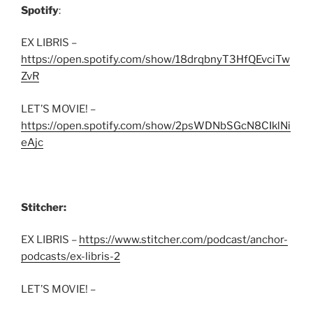
Spotify
:
EX LIBRIS –
https://open.spotify.com/show/18drqbnyT3HfQEvciTw
ZvR
LET’S MOVIE! –
https://open.spotify.com/show/2psWDNbSGcN8CIklNi
eAjc
Stitcher:
EX LIBRIS –
https://www.stitcher.com/podcast/anchor-
podcasts/ex-libris-2
LET’S MOVIE! –