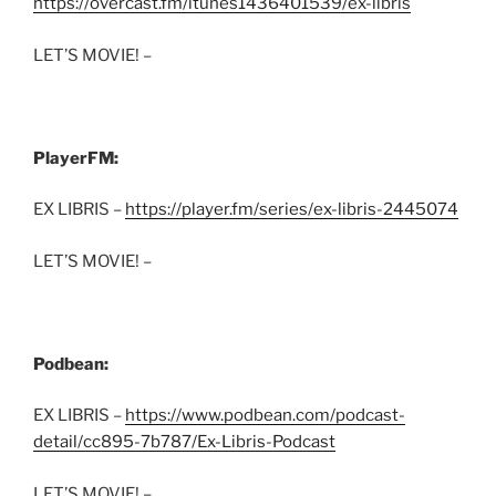
https://overcast.fm/itunes1436401539/ex-libris
LET’S MOVIE! –
PlayerFM:
EX LIBRIS –
https://player.fm/series/ex-libris-2445074
LET’S MOVIE! –
Podbean:
EX LIBRIS –
https://www.podbean.com/podcast-
detail/cc895-7b787/Ex-Libris-Podcast
LET’S MOVIE! –