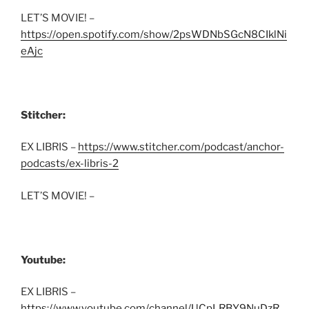
LET’S MOVIE! –
https://open.spotify.com/show/2psWDNbSGcN8CIklNi
eAjc
Stitcher:
EX LIBRIS –
https://www.stitcher.com/podcast/anchor-
podcasts/ex-libris-2
LET’S MOVIE! –
Youtube:
EX LIBRIS –
https://www.youtube.com/channel/UCpLRBY9NuDzR_