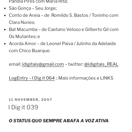
Pandia Pires com Maria Rita;
São Gonça – Seu Jorge;
Conto de Areia – de Romildo S. Bastos / Toninho com
Clara Nunes;
Bat Macumba – de Caetano Veloso e Gilberto Gil com
Os Mutantes; e
Acorda Amor – de Leonel Paiva / Julinho da Adelaide
com Chico Buarque.
email:
idigitais@gmail.com
– twitter:
@idigitais_REAL
LogEntry – I Dig it 064
:: Mais informações e LINKS
POSTED
11 NOVEMBER, 2007
ON
I Dig it 039
O STATUS QUO SEMPRE ABAFA A VOZ ATIVA