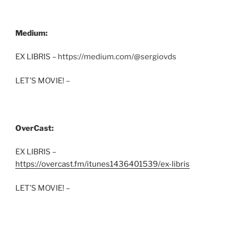
Medium:
EX LIBRIS – https://medium.com/@sergiovds
LET’S MOVIE! –
OverCast:
EX LIBRIS –
https://overcast.fm/itunes1436401539/ex-libris
LET’S MOVIE! –