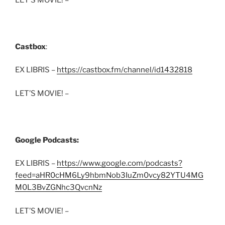
Castbox
:
EX LIBRIS –
https://castbox.fm/channel/id1432818
LET’S MOVIE! –
Google Podcasts:
EX LIBRIS –
https://www.google.com/podcasts?
feed=aHR0cHM6Ly9hbmNob3IuZm0vcy82YTU4MG
M0L3BvZGNhc3QvcnNz
LET’S MOVIE! –