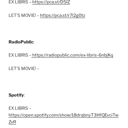
EX LIBRIS –
https://pca.st/D5IZ
LET’S MOVIE! –
https://pca.st/r7l2g0tz
RadioPublic
:
EX LIBRIS –
https://radiopublic.com/ex-libris-6nbjKq
LET’S MOVIE! –
Spotify
:
EX LIBRIS –
https://open.spotify.com/show/18drqbnyT3HfQEvciTw
ZvR