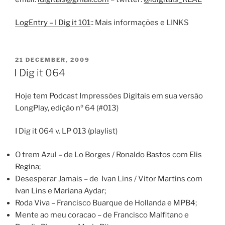
LogEntry – I Dig it 101
:: Mais informações e LINKS
POSTED
21 DECEMBER, 2009
ON
I Dig it 064
Hoje tem Podcast Impressões Digitais em sua versão
LongPlay, edição nº 64 (#013)
I Dig it 064 v. LP 013 (playlist)
O trem Azul – de Lo Borges / Ronaldo Bastos com Elis
Regina;
Desesperar Jamais – de Ivan Lins / Vitor Martins com
Ivan Lins e Mariana Aydar;
Roda Viva – Francisco Buarque de Hollanda e MPB4;
Mente ao meu coracao – de Francisco Malfitano e