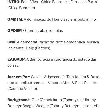
INTRO
: Roda Viva – Chico Buarque e Fernanda Porto
(Chico Buarque)
OMDTM
: A dominação do Homo sapiens pelo milho.
OPDSM
: O democrata exemplar.
CNR
: A democratiização da idiotia acadêmica. Música
Incidental: Help (Beatles).
EAIQAUP
: A democracia e ignorância do estado das
coisas.
Jazz em Paz
: Wave – A Jacarandá (Tom Jobim) & Desde
que o samba é samba – Victoria Abril & Rosa Passos
(Caetano Veloso).
Background
: One O’clock Jump (Tommy and Jimmy
Dorsey); Boogie Woogie (Tommy Dorsey); Lester Left