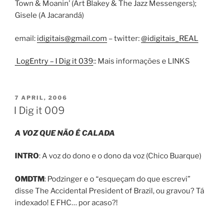
Town & Moanin’ (Art Blakey & The Jazz Messengers);
Gisele (A Jacarandá)
email:
idigitais@gmail.com
– twitter:
@idigitais_REAL
LogEntry – I Dig it 039
:: Mais informações e LINKS
POSTED
7 APRIL, 2006
ON
I Dig it 009
A VOZ QUE NÃO É CALADA
INTRO
: A voz do dono e o dono da voz (Chico Buarque)
OMDTM
: Podzinger e o “esqueçam do que escrevi”
disse The Accidental President of Brazil, ou gravou? Tá
indexado! E FHC… por acaso?!