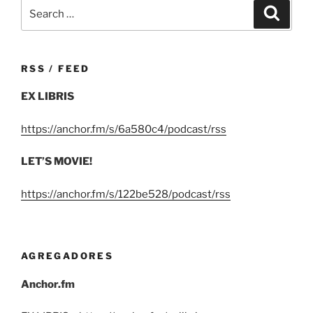
Search
Search
for:
RSS / FEED
EX LIBRIS
https://anchor.fm/s/6a580c4/podcast/rss
LET’S MOVIE!
https://anchor.fm/s/122be528/podcast/rss
AGREGADORES
Anchor.fm