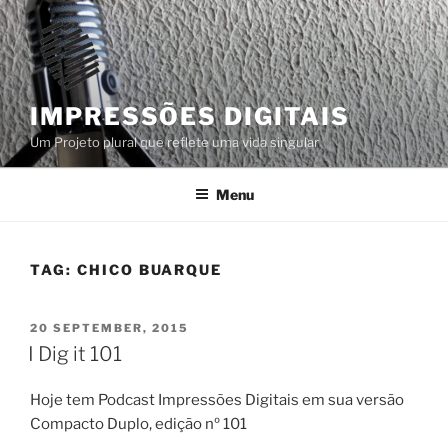
Skip
to
content
IMPRESSÕES DIGITAIS
Um Projeto plural que reflete uma vida singular
Menu
TAG:
CHICO BUARQUE
POSTED
20 SEPTEMBER, 2015
ON
I Dig it 101
Hoje tem Podcast Impressões Digitais em sua versão
Compacto Duplo, edição nº 101