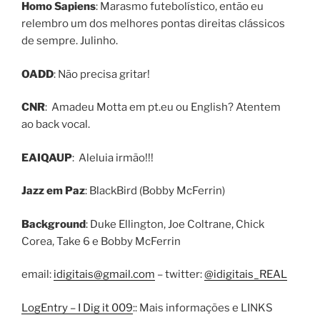
Homo Sapiens
: Marasmo futebolístico, então eu
relembro um dos melhores pontas direitas clássicos
de sempre. Julinho.
OADD
: Não precisa gritar!
CNR
: Amadeu Motta em pt.eu ou English? Atentem
ao back vocal.
EAIQAUP
: Aleluia irmão!!!
Jazz em Paz
: BlackBird (Bobby McFerrin)
Background
: Duke Ellington, Joe Coltrane, Chick
Corea, Take 6 e Bobby McFerrin
email:
idigitais@gmail.com
– twitter:
@idigitais_REAL
LogEntry – I Dig it 009
:: Mais informações e LINKS