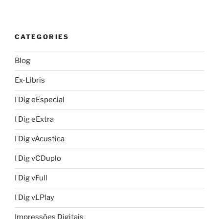
CATEGORIES
Blog
Ex-Libris
I Dig eEspecial
I Dig eExtra
I Dig vAcustica
I Dig vCDuplo
I Dig vFull
I Dig vLPlay
Impressões Digitais