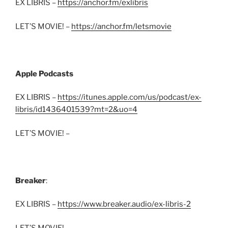
EX LIBRIS –
https://anchor.fm/exlibris
LET’S MOVIE! –
https://anchor.fm/letsmovie
Apple Podcasts
EX LIBRIS –
https://itunes.apple.com/us/podcast/ex-
libris/id1436401539?mt=2&uo=4
LET’S MOVIE! –
Breaker
:
EX LIBRIS –
https://www.breaker.audio/ex-libris-2
LET’S MOVIE! –