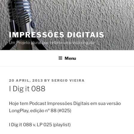
Skip
to
content
IMPRESSÕES DIGITAIS
Um Projeto plural que reflete uma vida singular
Menu
POSTED
20 APRIL, 2013
BY
SERGIO VIEIRA
ON
I Dig it 088
Hoje tem Podcast Impressões Digitais em sua versão
LongPlay, edição nº 88 (#025)
I Dig it 088 v. LP 025 (playlist)