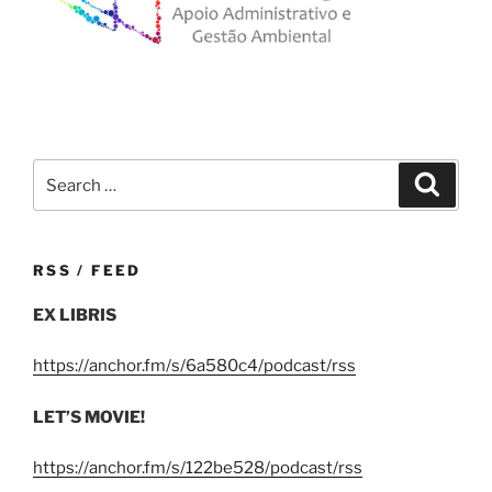
Search
Search
for:
RSS / FEED
EX LIBRIS
https://anchor.fm/s/6a580c4/podcast/rss
LET’S MOVIE!
https://anchor.fm/s/122be528/podcast/rss