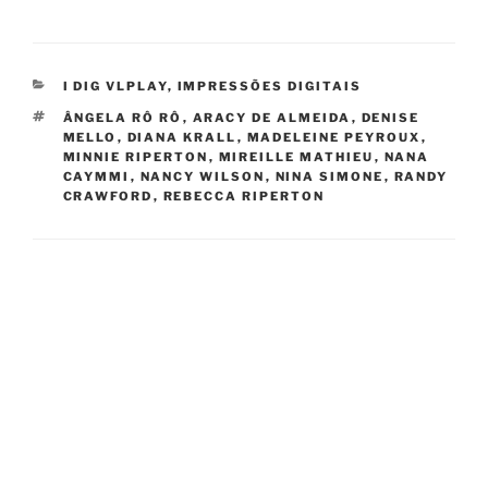
CATEGORIES
I DIG VLPLAY
,
IMPRESSÕES DIGITAIS
TAGS
ÂNGELA RÔ RÔ
,
ARACY DE ALMEIDA
,
DENISE
MELLO
,
DIANA KRALL
,
MADELEINE PEYROUX
,
MINNIE RIPERTON
,
MIREILLE MATHIEU
,
NANA
CAYMMI
,
NANCY WILSON
,
NINA SIMONE
,
RANDY
CRAWFORD
,
REBECCA RIPERTON