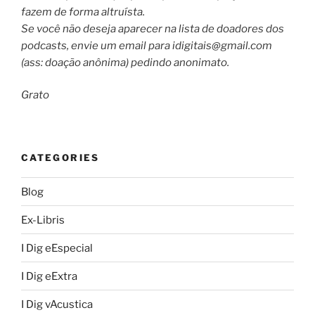
fazem de forma altruísta.
Se você não deseja aparecer na lista de doadores dos
podcasts, envie um email para
idigitais@gmail.com
(ass: doação anônima) pedindo anonimato.
Grato
CATEGORIES
Blog
Ex-Libris
I Dig eEspecial
I Dig eExtra
I Dig vAcustica