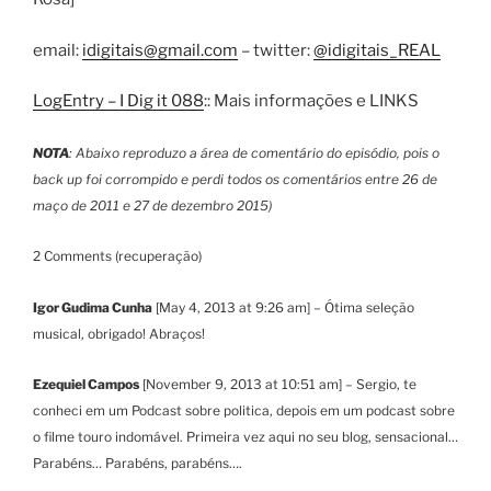
email:
idigitais@gmail.com
– twitter:
@idigitais_REAL
LogEntry – I Dig it 088
:: Mais informações e LINKS
NOTA
: Abaixo reproduzo a área de comentário do episódio, pois o
back up foi corrompido e perdi todos os comentários entre 26 de
maço de 2011 e 27 de dezembro 2015)
2 Comments (recuperação)
Igor Gudima Cunha
[May 4, 2013 at 9:26 am] – Ótima seleção
musical, obrigado! Abraços!
Ezequiel Campos
[November 9, 2013 at 10:51 am] – Sergio, te
conheci em um Podcast sobre politica, depois em um podcast sobre
o filme touro indomável. Primeira vez aqui no seu blog, sensacional…
Parabéns… Parabéns, parabéns….