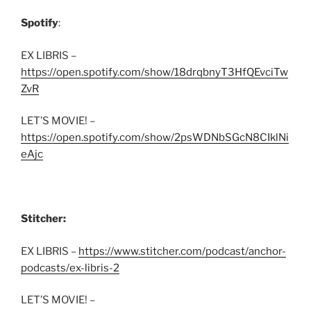
Spotify
:
EX LIBRIS –
https://open.spotify.com/show/18drqbnyT3HfQEvciTw
ZvR
LET’S MOVIE! –
https://open.spotify.com/show/2psWDNbSGcN8CIklNi
eAjc
Stitcher:
EX LIBRIS –
https://www.stitcher.com/podcast/anchor-
podcasts/ex-libris-2
LET’S MOVIE! –