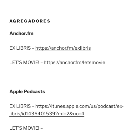
AGREGADORES
Anchor.fm
EX LIBRIS –
https://anchor.fm/exlibris
LET’S MOVIE! –
https://anchor.fm/letsmovie
Apple Podcasts
EX LIBRIS –
https://itunes.apple.com/us/podcast/ex-
libris/id1436401539?mt=2&uo=4
LET’S MOVIE! –