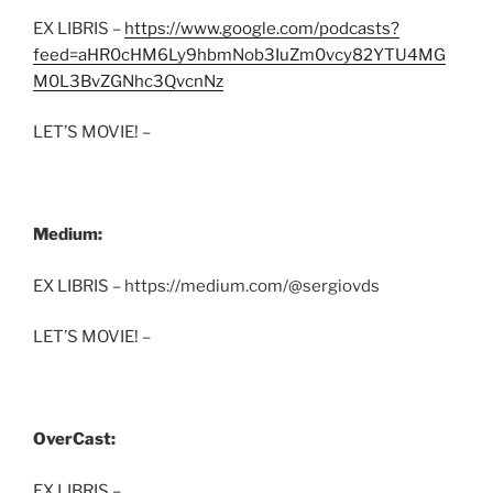
EX LIBRIS –
https://www.google.com/podcasts?
feed=aHR0cHM6Ly9hbmNob3IuZm0vcy82YTU4MG
M0L3BvZGNhc3QvcnNz
LET’S MOVIE! –
Medium:
EX LIBRIS – https://medium.com/@sergiovds
LET’S MOVIE! –
OverCast:
EX LIBRIS –