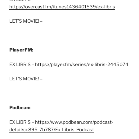
https://overcast.fm/itunes1436401539/ex-libris
LET’S MOVIE! –
PlayerFM:
EX LIBRIS –
https://player.fm/series/ex-libris-2445074
LET’S MOVIE! –
Podbean:
EX LIBRIS –
https://www.podbean.com/podcast-
detail/cc895-7b787/Ex-Libris-Podcast