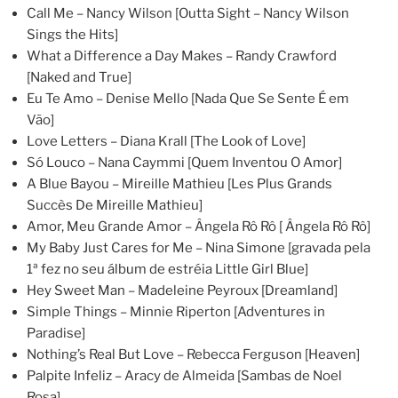
Call Me – Nancy Wilson [Outta Sight – Nancy Wilson
Sings the Hits]
What a Difference a Day Makes – Randy Crawford
[Naked and True]
Eu Te Amo – Denise Mello [Nada Que Se Sente É em
Vão]
Love Letters – Diana Krall [The Look of Love]
Só Louco – Nana Caymmi [Quem Inventou O Amor]
A Blue Bayou – Mireille Mathieu [Les Plus Grands
Succès De Mireille Mathieu]
Amor, Meu Grande Amor – Ângela Rô Rô [ Ângela Rô Rô]
My Baby Just Cares for Me – Nina Simone [gravada pela
1ª fez no seu álbum de estréia Little Girl Blue]
Hey Sweet Man – Madeleine Peyroux [Dreamland]
Simple Things – Minnie Riperton [Adventures in
Paradise]
Nothing’s Real But Love – Rebecca Ferguson [Heaven]
Palpite Infeliz – Aracy de Almeida [Sambas de Noel
Rosa]