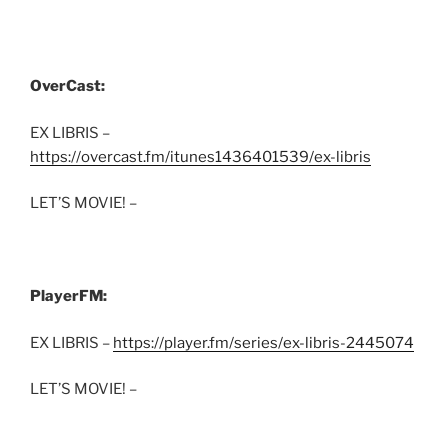
OverCast:
EX LIBRIS –
https://overcast.fm/itunes1436401539/ex-libris
LET’S MOVIE! –
PlayerFM:
EX LIBRIS –
https://player.fm/series/ex-libris-2445074
LET’S MOVIE! –