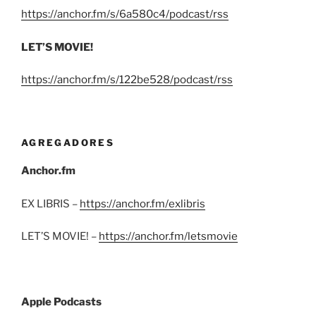
https://anchor.fm/s/6a580c4/podcast/rss
LET’S MOVIE!
https://anchor.fm/s/122be528/podcast/rss
AGREGADORES
Anchor.fm
EX LIBRIS –
https://anchor.fm/exlibris
LET’S MOVIE! –
https://anchor.fm/letsmovie
Apple Podcasts