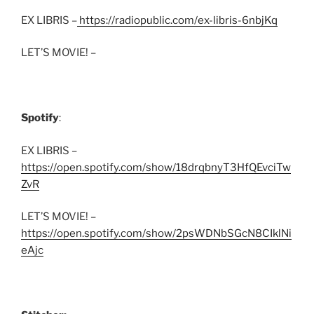
EX LIBRIS –
https://radiopublic.com/ex-libris-6nbjKq
LET’S MOVIE! –
Spotify
:
EX LIBRIS –
https://open.spotify.com/show/18drqbnyT3HfQEvciTw
ZvR
LET’S MOVIE! –
https://open.spotify.com/show/2psWDNbSGcN8CIklNi
eAjc