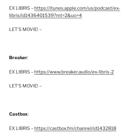
EX LIBRIS –
https://itunes.apple.com/us/podcast/ex-
libris/id1436401539?mt=2&uo=4
LET’S MOVIE! –
Breaker
:
EX LIBRIS –
https://www.breaker.audio/ex-libris-2
LET’S MOVIE! –
Castbox
:
EX LIBRIS –
https://castbox.fm/channel/id1432818