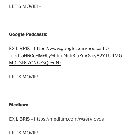
LET’S MOVIE! –
Google Podcasts:
EX LIBRIS –
https://www.google.com/podcasts?
feed=aHR0cHM6Ly9hbmNob3IuZm0vcy82YTU4MG
M0L3BvZGNhc3QvcnNz
LET’S MOVIE! –
Medium:
EX LIBRIS – https://medium.com/@sergiovds
LET’S MOVIE! –