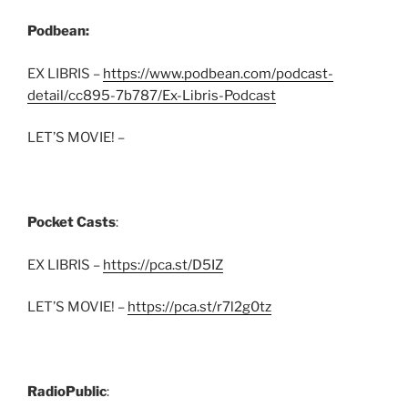
Podbean:
EX LIBRIS –
https://www.podbean.com/podcast-
detail/cc895-7b787/Ex-Libris-Podcast
LET’S MOVIE! –
Pocket Casts
:
EX LIBRIS –
https://pca.st/D5IZ
LET’S MOVIE! –
https://pca.st/r7l2g0tz
RadioPublic
: