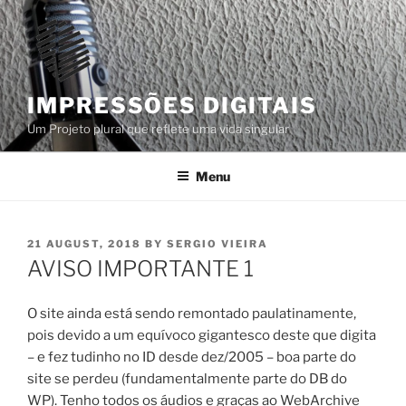
Skip
to
content
IMPRESSÕES DIGITAIS
Um Projeto plural que reflete uma vida singular
Menu
POSTED
21 AUGUST, 2018
BY
SERGIO VIEIRA
ON
AVISO IMPORTANTE 1
O site ainda está sendo remontado paulatinamente,
pois devido a um equívoco gigantesco deste que digita
– e fez tudinho no ID desde dez/2005 – boa parte do
site se perdeu (fundamentalmente parte do DB do
WP). Tenho todos os áudios e graças ao WebArchive