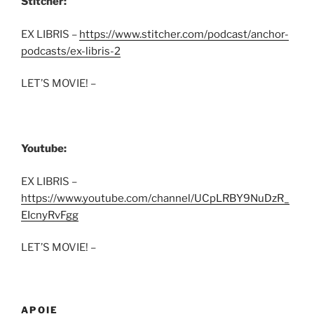
Stitcher:
EX LIBRIS –
https://www.stitcher.com/podcast/anchor-
podcasts/ex-libris-2
LET’S MOVIE! –
Youtube:
EX LIBRIS –
https://www.youtube.com/channel/UCpLRBY9NuDzR_
EIcnyRvFgg
LET’S MOVIE! –
APOIE