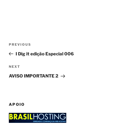
Post
Previous
PREVIOUS
navigation
Post
I Dig it edição Especial 006
Next
NEXT
Post
AVISO IMPORTANTE 2
APOIO