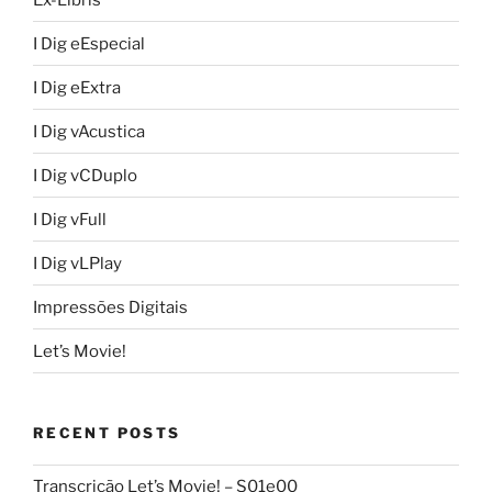
I Dig eEspecial
I Dig eExtra
I Dig vAcustica
I Dig vCDuplo
I Dig vFull
I Dig vLPlay
Impressões Digitais
Let’s Movie!
RECENT POSTS
Transcrição Let’s Movie! – S01e00