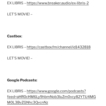
EX LIBRIS –
https://www.breaker.audio/ex-libris-2
LET’S MOVIE! –
Castbox
:
EX LIBRIS –
https://castbox.fm/channel/id1432818
LET’S MOVIE! –
Google Podcasts:
EX LIBRIS –
https://www.google.com/podcasts?
feed=aHR0cHM6Ly9hbmNob3IuZm0vcy82YTU4MG
M0L3BvZGNhc3QvcnNz