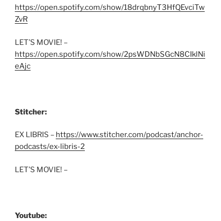
https://open.spotify.com/show/18drqbnyT3HfQEvciTw
ZvR
LET’S MOVIE! –
https://open.spotify.com/show/2psWDNbSGcN8CIklNi
eAjc
Stitcher:
EX LIBRIS –
https://www.stitcher.com/podcast/anchor-
podcasts/ex-libris-2
LET’S MOVIE! –
Youtube: