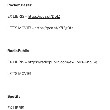
Pocket Casts
:
EX LIBRIS –
https://pca.st/D5IZ
LET’S MOVIE! –
https://pca.st/r7l2g0tz
RadioPublic
:
EX LIBRIS –
https://radiopublic.com/ex-libris-6nbjKq
LET’S MOVIE! –
Spotify
:
EX LIBRIS –