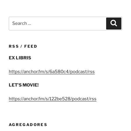
Search
Search
for:
RSS / FEED
EX LIBRIS
https://anchor.fm/s/6a580c4/podcast/rss
LET’S MOVIE!
https://anchor.fm/s/122be528/podcast/rss
AGREGADORES