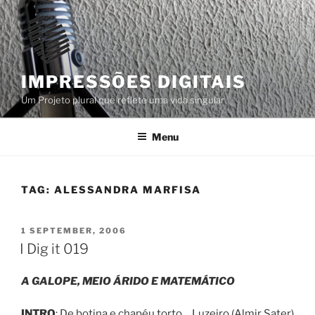
Skip
to
content
IMPRESSÕES DIGITAIS
Um Projeto plural que reflete uma vida singular
Menu
TAG:
ALESSANDRA MARFISA
POSTED
1 SEPTEMBER, 2006
ON
I Dig it 019
A GALOPE, MEIO ÁRIDO E MATEMÁTICO
INTRO
: De botina e chapéu torto… Luzeiro (Almir Sater)