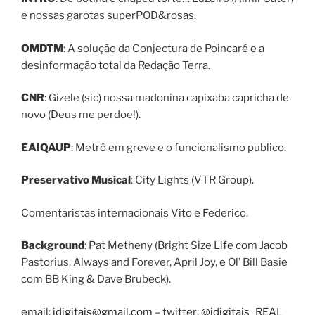
e nossas garotas superPOD&rosas.
OMDTM
: A solução da Conjectura de Poincaré e a
desinformação total da Redação Terra.
CNR
: Gizele (sic) nossa madonina capixaba capricha de
novo (Deus me perdoe!).
EAIQAUP
: Metrô em greve e o funcionalismo publico.
Preservativo Musical
: City Lights (VTR Group).
Comentaristas internacionais Vito e Federico.
Background
: Pat Metheny (Bright Size Life com Jacob
Pastorius, Always and Forever, April Joy, e Ol’ Bill Basie
com BB King & Dave Brubeck).
email:
idigitais@gmail.com
– twitter:
@idigitais_REAL