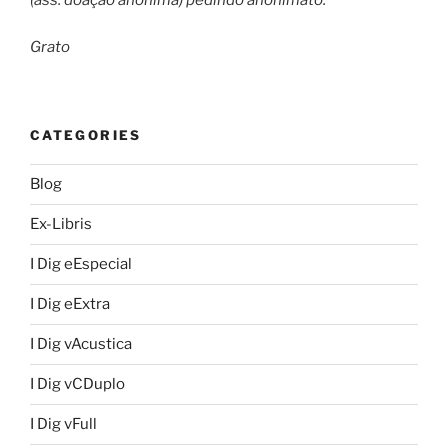
(ass: doação anônima) pedindo anonimato.
Grato
CATEGORIES
Blog
Ex-Libris
I Dig eEspecial
I Dig eExtra
I Dig vAcustica
I Dig vCDuplo
I Dig vFull