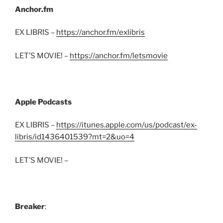
Anchor.fm
EX LIBRIS –
https://anchor.fm/exlibris
LET’S MOVIE! –
https://anchor.fm/letsmovie
Apple Podcasts
EX LIBRIS –
https://itunes.apple.com/us/podcast/ex-
libris/id1436401539?mt=2&uo=4
LET’S MOVIE! –
Breaker
: