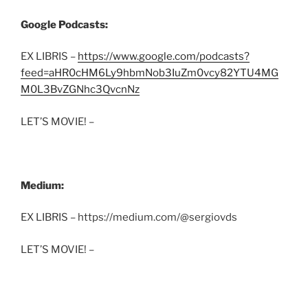
Google Podcasts:
EX LIBRIS –
https://www.google.com/podcasts?
feed=aHR0cHM6Ly9hbmNob3IuZm0vcy82YTU4MG
M0L3BvZGNhc3QvcnNz
LET’S MOVIE! –
Medium:
EX LIBRIS – https://medium.com/@sergiovds
LET’S MOVIE! –