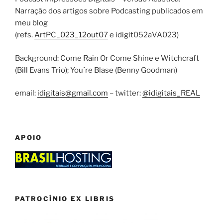
Narração dos artigos sobre Podcasting publicados em
meu blog
(refs.
ArtPC_023_12out07
e idigit052aVA023)
Background: Come Rain Or Come Shine e Witchcraft
(Bill Evans Trio); You´re Blase (Benny Goodman)
email:
idigitais@gmail.com
– twitter:
@idigitais_REAL
APOIO
PATROCÍNIO EX LIBRIS