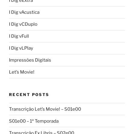
I Dig eExtra
I Dig vAcustica
I Dig vCDuplo
I Dig vFull
I Dig vLPlay
Impressões Digitais
Let’s Movie!
RECENT POSTS
Transcrição Let’s Movie! – S01e00
S01e00 – 1ª Temporada
Transcrição Ex Libris – S02e00