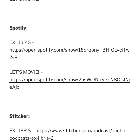
Spotify
:
EX LIBRIS –
https://open.spotify.com/show/18drqbnyT3HfQEvciTw
ZvR
LET’S MOVIE! –
https://open.spotify.com/show/2psWDNbSGcN8CIklNi
eAjc
Stitcher:
EX LIBRIS –
https://www.stitcher.com/podcast/anchor-
podcasts/ex-libris-2