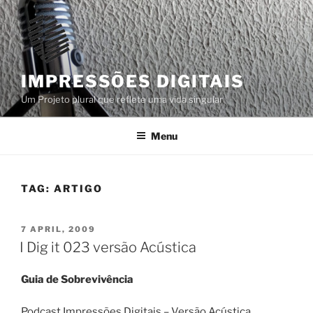
Skip
to
content
IMPRESSÕES DIGITAIS
Um Projeto plural que reflete uma vida singular
Menu
TAG:
ARTIGO
POSTED
7 APRIL, 2009
ON
I Dig it 023 versão Acústica
Guia de Sobrevivência
Podcast Impressões Digitais – Versão Acústica.