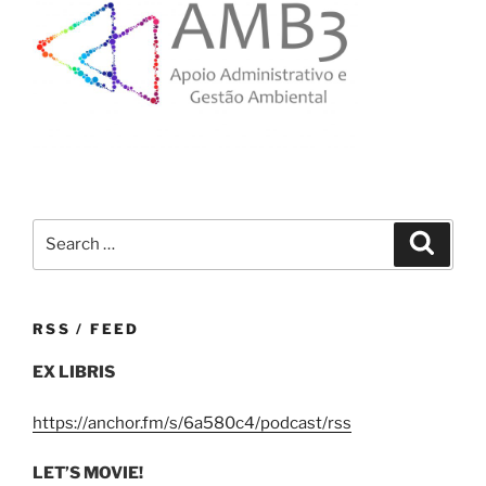
Search
Search
for:
RSS / FEED
EX LIBRIS
https://anchor.fm/s/6a580c4/podcast/rss
LET’S MOVIE!