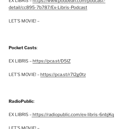
EX LIBRIS –
https://www.podbean.com/podcast-
detail/cc895-7b787/Ex-Libris-Podcast
LET’S MOVIE! –
Pocket Casts
:
EX LIBRIS –
https://pca.st/D5IZ
LET’S MOVIE! –
https://pca.st/r7l2g0tz
RadioPublic
:
EX LIBRIS –
https://radiopublic.com/ex-libris-6nbjKq
LET’S MOVIE! –