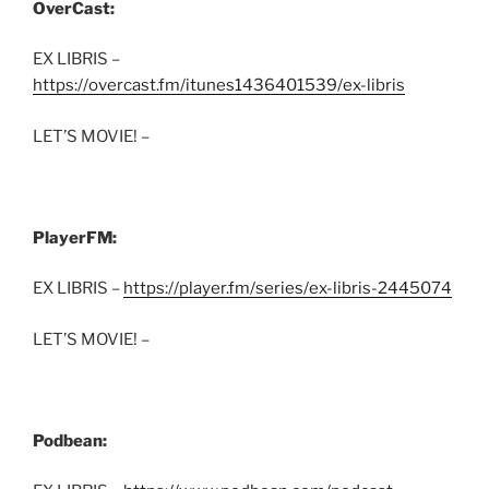
OverCast:
EX LIBRIS –
https://overcast.fm/itunes1436401539/ex-libris
LET’S MOVIE! –
PlayerFM:
EX LIBRIS –
https://player.fm/series/ex-libris-2445074
LET’S MOVIE! –
Podbean: