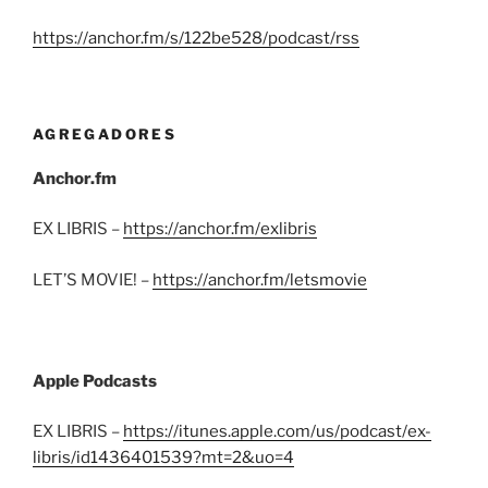
https://anchor.fm/s/122be528/podcast/rss
AGREGADORES
Anchor.fm
EX LIBRIS –
https://anchor.fm/exlibris
LET’S MOVIE! –
https://anchor.fm/letsmovie
Apple Podcasts
EX LIBRIS –
https://itunes.apple.com/us/podcast/ex-
libris/id1436401539?mt=2&uo=4