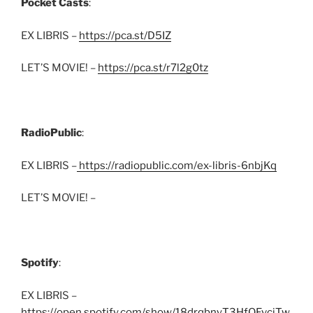
Pocket Casts
:
EX LIBRIS –
https://pca.st/D5IZ
LET’S MOVIE! –
https://pca.st/r7l2g0tz
RadioPublic
:
EX LIBRIS –
https://radiopublic.com/ex-libris-6nbjKq
LET’S MOVIE! –
Spotify
:
EX LIBRIS –
https://open.spotify.com/show/18drqbnyT3HfQEvciTw