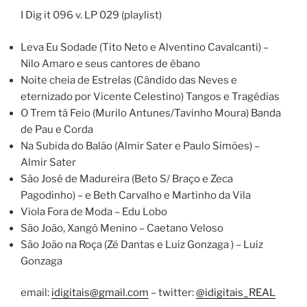
I Dig it 096 v. LP 029 (playlist)
Leva Eu Sodade (Tito Neto e Alventino Cavalcanti) –
Nilo Amaro e seus cantores de ébano
Noite cheia de Estrelas (Cândido das Neves e
eternizado por Vicente Celestino) Tangos e Tragédias
O Trem tá Feio (Murilo Antunes/Tavinho Moura) Banda
de Pau e Corda
Na Subida do Balão (Almir Sater e Paulo Simões) –
Almir Sater
São José de Madureira (Beto S/ Braço e Zeca
Pagodinho) – e Beth Carvalho e Martinho da Vila
Viola Fora de Moda – Edu Lobo
São João, Xangô Menino – Caetano Veloso
São João na Roça (Zé Dantas e Luiz Gonzaga ) – Luiz
Gonzaga
email:
idigitais@gmail.com
– twitter:
@idigitais_REAL