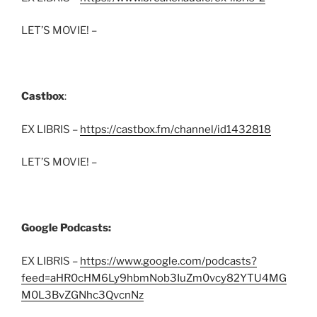
LET’S MOVIE! –
Castbox
:
EX LIBRIS –
https://castbox.fm/channel/id1432818
LET’S MOVIE! –
Google Podcasts:
EX LIBRIS –
https://www.google.com/podcasts?
feed=aHR0cHM6Ly9hbmNob3IuZm0vcy82YTU4MG
M0L3BvZGNhc3QvcnNz