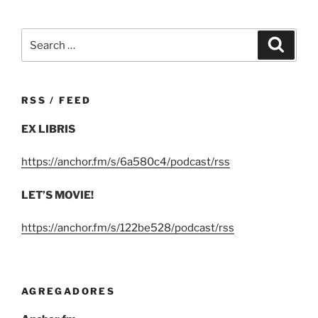
Search
Search
for:
RSS / FEED
EX LIBRIS
https://anchor.fm/s/6a580c4/podcast/rss
LET’S MOVIE!
https://anchor.fm/s/122be528/podcast/rss
AGREGADORES