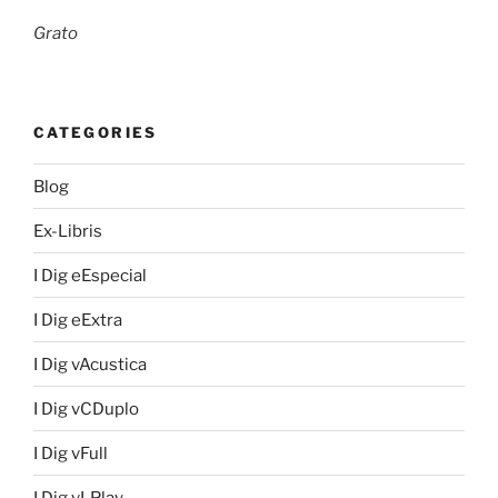
Grato
CATEGORIES
Blog
Ex-Libris
I Dig eEspecial
I Dig eExtra
I Dig vAcustica
I Dig vCDuplo
I Dig vFull
I Dig vLPlay