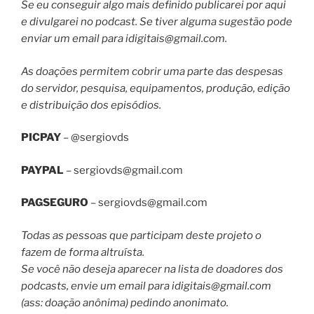
Se eu conseguir algo mais definido publicarei por aqui
e divulgarei no podcast. Se tiver alguma sugestão pode
enviar um email para
idigitais@gmail.com
.
As doações permitem cobrir uma parte das despesas
do servidor, pesquisa, equipamentos, produção, edição
e distribuição dos episódios.
PICPAY
– @sergiovds
PAYPAL
–
sergiovds@gmail.com
PAGSEGURO
–
sergiovds@gmail.com
Todas as pessoas que participam deste projeto o
fazem de forma altruísta.
Se você não deseja aparecer na lista de doadores dos
podcasts, envie um email para
idigitais@gmail.com
(ass: doação anônima) pedindo anonimato.