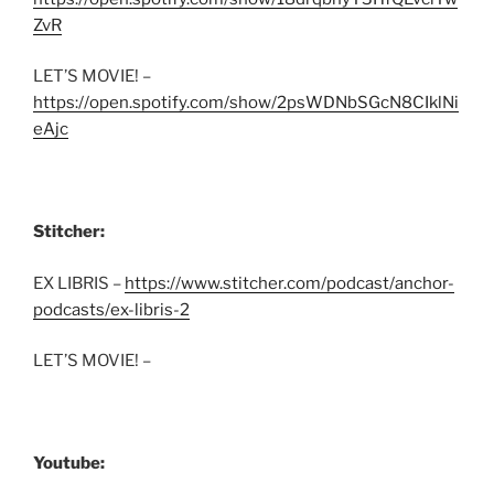
ZvR
LET’S MOVIE! –
https://open.spotify.com/show/2psWDNbSGcN8CIklNi
eAjc
Stitcher:
EX LIBRIS –
https://www.stitcher.com/podcast/anchor-
podcasts/ex-libris-2
LET’S MOVIE! –
Youtube: