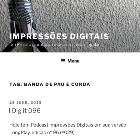
Skip
to
content
IMPRESSÕES DIGITAIS
Um Projeto plural que reflete uma vida singular
Menu
TAG:
BANDA DE PAU E CORDA
POSTED
28 JUNE, 2015
ON
I Dig it 096
Hoje tem Podcast Impressões Digitais em sua versão
LongPlay, edição nº 96 (#029)