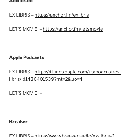
Anchor.fm
EX LIBRIS –
https://anchor.fm/exlibris
LET’S MOVIE! –
https://anchor.fm/letsmovie
Apple Podcasts
EX LIBRIS –
https://itunes.apple.com/us/podcast/ex-
libris/id1436401539?mt=2&uo=4
LET’S MOVIE! –
Breaker
:
EX LIBRIS –
https://www.breaker.audio/ex-libris-2