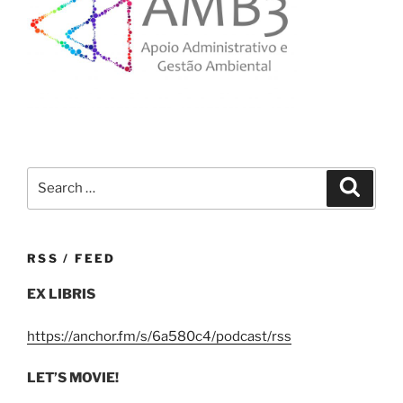
Search
Search
for:
RSS / FEED
EX LIBRIS
https://anchor.fm/s/6a580c4/podcast/rss
LET’S MOVIE!