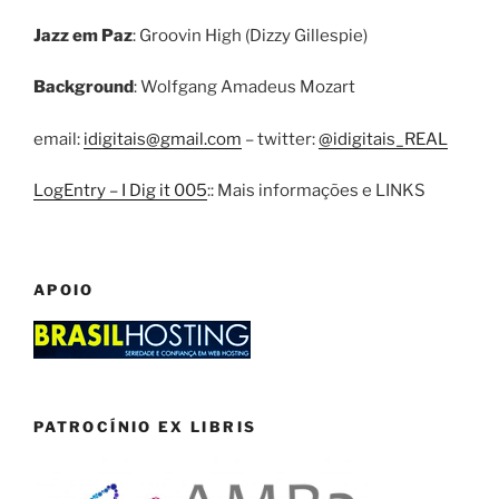
Jazz em Paz
: Groovin High (Dizzy Gillespie)
Background
: Wolfgang Amadeus Mozart
email:
idigitais@gmail.com
– twitter:
@idigitais_REAL
LogEntry – I Dig it 005
:: Mais informações e LINKS
APOIO
PATROCÍNIO EX LIBRIS