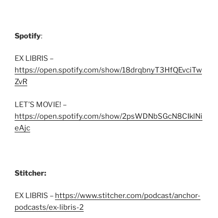
Spotify
:
EX LIBRIS –
https://open.spotify.com/show/18drqbnyT3HfQEvciTw
ZvR
LET’S MOVIE! –
https://open.spotify.com/show/2psWDNbSGcN8CIklNi
eAjc
Stitcher:
EX LIBRIS –
https://www.stitcher.com/podcast/anchor-
podcasts/ex-libris-2