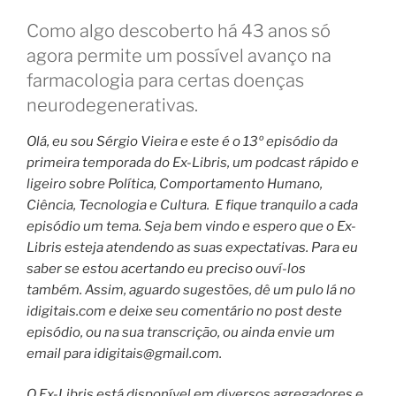
Como algo descoberto há 43 anos só
agora permite um possível avanço na
farmacologia para certas doenças
neurodegenerativas.
Olá, eu sou Sérgio Vieira e este é o 13º episódio da
primeira temporada do Ex-Libris, um podcast rápido e
ligeiro sobre Política, Comportamento Humano,
Ciência, Tecnologia e Cultura.
E fique tranquilo a cada
episódio um tema.
Seja bem vindo e espero que o Ex-
Libris esteja atendendo as suas expectativas. Para eu
saber se estou acertando eu preciso ouví-los
também.
Assim, aguardo sugestões, dê um pulo lá no
idigitais.com e deixe seu comentário no post deste
episódio, ou na sua transcrição, ou ainda envie um
email para
idigitais@gmail.com
.
O Ex-Libris está disponível em diversos agregadores e