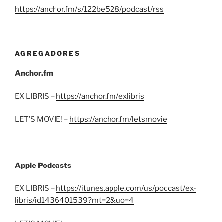
https://anchor.fm/s/122be528/podcast/rss
AGREGADORES
Anchor.fm
EX LIBRIS –
https://anchor.fm/exlibris
LET’S MOVIE! –
https://anchor.fm/letsmovie
Apple Podcasts
EX LIBRIS –
https://itunes.apple.com/us/podcast/ex-
libris/id1436401539?mt=2&uo=4