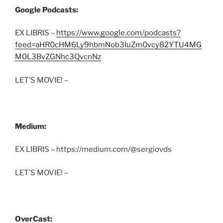
Google Podcasts:
EX LIBRIS –
https://www.google.com/podcasts?
feed=aHR0cHM6Ly9hbmNob3IuZm0vcy82YTU4MG
M0L3BvZGNhc3QvcnNz
LET’S MOVIE! –
Medium:
EX LIBRIS – https://medium.com/@sergiovds
LET’S MOVIE! –
OverCast: