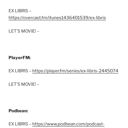
EX LIBRIS –
https://overcast.fm/itunes1436401539/ex-libris
LET’S MOVIE! –
PlayerFM:
EX LIBRIS –
https://player.fm/series/ex-libris-2445074
LET’S MOVIE! –
Podbean:
EX LIBRIS –
https://www.podbean.com/podcast-