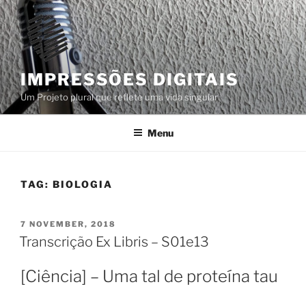
Skip
to
content
IMPRESSÕES DIGITAIS
Um Projeto plural que reflete uma vida singular
Menu
TAG:
BIOLOGIA
POSTED
7 NOVEMBER, 2018
ON
Transcrição Ex Libris – S01e13
[Ciência] – Uma tal de proteína tau