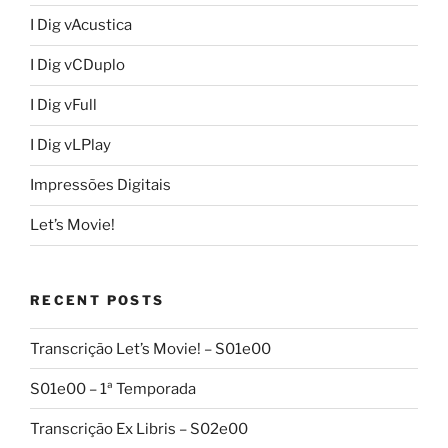
I Dig vAcustica
I Dig vCDuplo
I Dig vFull
I Dig vLPlay
Impressões Digitais
Let’s Movie!
RECENT POSTS
Transcrição Let’s Movie! – S01e00
S01e00 – 1ª Temporada
Transcrição Ex Libris – S02e00