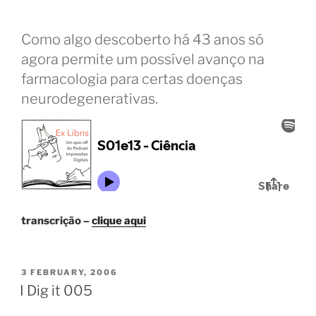
Como algo descoberto há 43 anos só
agora permite um possível avanço na
farmacologia para certas doenças
neurodegenerativas.
transcrição –
clique aqui
POSTED
3 FEBRUARY, 2006
ON
I Dig it 005