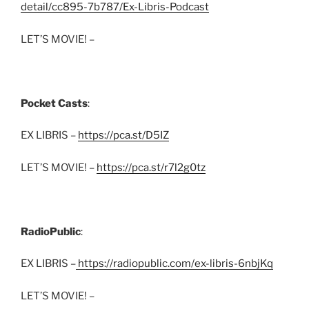
detail/cc895-7b787/Ex-Libris-Podcast
LET’S MOVIE! –
Pocket Casts
:
EX LIBRIS –
https://pca.st/D5IZ
LET’S MOVIE! –
https://pca.st/r7l2g0tz
RadioPublic
:
EX LIBRIS –
https://radiopublic.com/ex-libris-6nbjKq
LET’S MOVIE! –