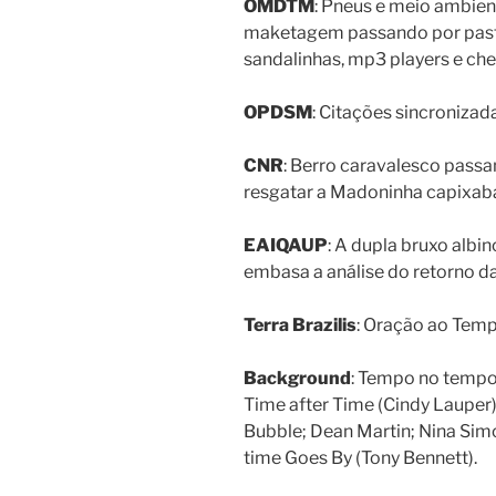
OMDTM
: Pneus e meio ambien
maketagem passando por pasti
sandalinhas, mp3 players e che
OPDSM
: Citações sincroniza
CNR
: Berro caravalesco passa
resgatar a Madoninha capixab
EAIQAUP
: A dupla bruxo albi
embasa a análise do retorno d
Terra Brazilis
: Oração ao Temp
Background
: Tempo no tempo 
Time after Time (Cindy Lauper)
Bubble; Dean Martin; Nina Simo
time Goes By (Tony Bennett).