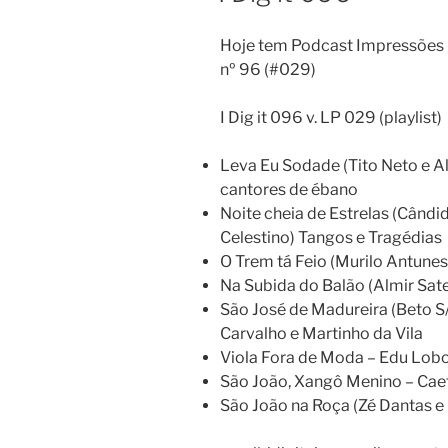
Hoje tem Podcast Impressões D
nº 96 (#029)
I Dig it 096 v. LP 029 (playlist)
Leva Eu Sodade (Tito Neto e Al
cantores de ébano
Noite cheia de Estrelas (Cândi
Celestino) Tangos e Tragédias
O Trem tá Feio (Murilo Antune
Na Subida do Balão (Almir Sate
São José de Madureira (Beto S
Carvalho e Martinho da Vila
Viola Fora de Moda – Edu Lob
São João, Xangô Menino – Cae
São João na Roça (Zé Dantas e