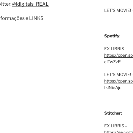
itter:
@idigitais_REAL
LET’S MOVIE! 
informações e LINKS
Spotify
:
EX LIBRIS –
https://open.
ciTwZvR
LET’S MOVIE! 
https://open
IklNieAjc
Stitcher:
EX LIBRIS –
https://www.st