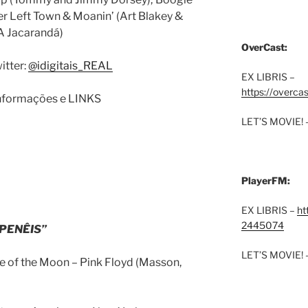
 Left Town & Moanin’ (Art Blakey &
(A Jacarandá)
OverCast:
itter:
@idigitais_REAL
EX LIBRIS –
https://overca
 informações e LINKS
LET’S MOVIE! 
PlayerFM:
EX LIBRIS –
ht
2445074
“PENÊIS”
LET’S MOVIE! 
e of the Moon – Pink Floyd (Masson,