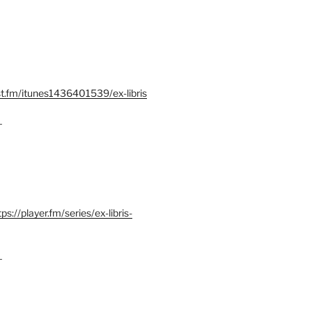
st.fm/itunes1436401539/ex-libris
–
tps://player.fm/series/ex-libris-
–