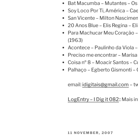
Bat Macumba – Mutantes – Os
Soy Loco Por Ti, América – Cae
San Vicente – Milton Nascimen
20 Anos Blue – Elis Regina – El
Para Machucar Meu Coração – J
(1963)
Acontece – Paulinho da Viola 
Preciso me encontrar – Maris
Coisa nº 8 – Moacir Santos – C
Palhaço – Egberto Gismonti – 
email:
idigitais@gmail.com
– tw
LogEntry – I Dig it 082
:: Mais 
POSTED
11 NOVEMBER, 2007
ON