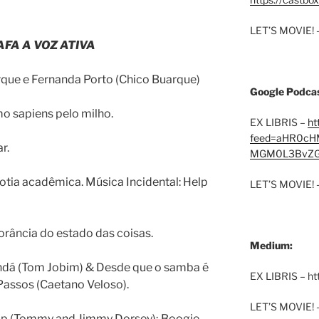
LET’S MOVIE! 
FA A VOZ ATIVA
rque e Fernanda Porto (Chico Buarque)
Google Podcas
o sapiens pelo milho.
EX LIBRIS –
ht
feed=aHR0cH
r.
MGM0L3BvZG
iotia acadêmica. Música Incidental: Help
LET’S MOVIE! 
orância do estado das coisas.
Medium:
andá (Tom Jobim) & Desde que o samba é
EX LIBRIS – h
Passos (Caetano Veloso).
LET’S MOVIE! 
mp (Tommy and Jimmy Dorsey); Boogie