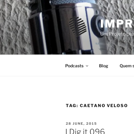
Skip
to
content
IMPR
Um Projeto plur
Podcasts
Blog
Quem 
TAG:
CAETANO VELOSO
POSTED
28 JUNE, 2015
ON
I Dig it 096