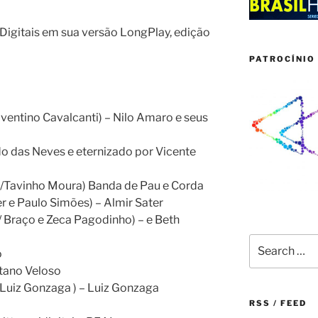
igitais em sua versão LongPlay, edição
PATROCÍNIO 
ventino Cavalcanti) – Nilo Amaro e seus
do das Neves e eternizado por Vicente
s/Tavinho Moura) Banda de Pau e Corda
r e Paulo Simões) – Almir Sater
/ Braço e Zeca Pagodinho) – e Beth
Search
o
for:
tano Veloso
 Luiz Gonzaga ) – Luiz Gonzaga
RSS / FEED