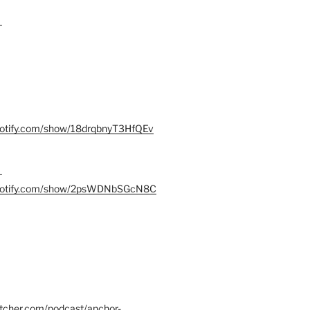
–
spotify.com/show/18drqbnyT3HfQEv
–
.spotify.com/show/2psWDNbSGcN8C
itcher.com/podcast/anchor-