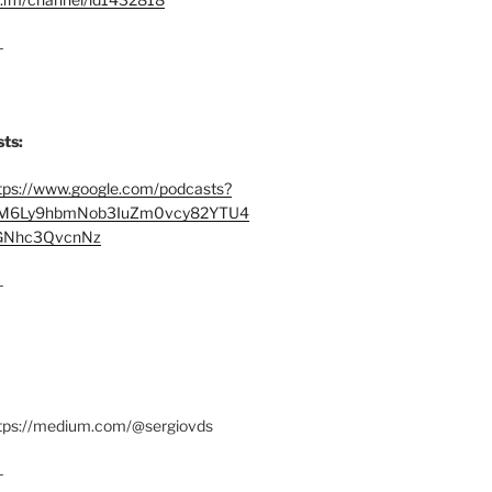
–
ts:
tps://www.google.com/podcasts?
M6Ly9hbmNob3IuZm0vcy82YTU4
Nhc3QvcnNz
–
ttps://medium.com/@sergiovds
–