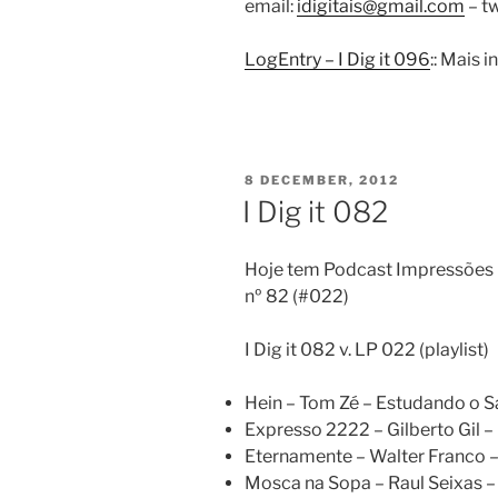
email:
idigitais@gmail.com
– tw
LogEntry – I Dig it 096
:: Mais
POSTED
8 DECEMBER, 2012
ON
I Dig it 082
Hoje tem Podcast Impressões D
nº 82 (#022)
I Dig it 082 v. LP 022 (playlist)
Hein – Tom Zé – Estudando o 
Expresso 2222 – Gilberto Gil 
Eternamente – Walter Franco –
Mosca na Sopa – Raul Seixas –