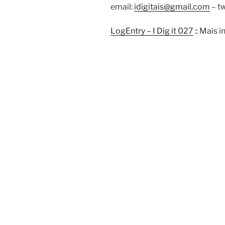
email:
idigitais@gmail.com
– tw
LogEntry – I Dig it 027
:: Mais 