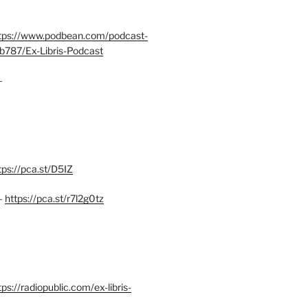
tps://www.podbean.com/podcast-
b787/Ex-Libris-Podcast
–
tps://pca.st/D5IZ
–
https://pca.st/r7l2g0tz
ps://radiopublic.com/ex-libris-