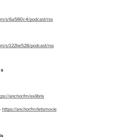
.fm/s/6a580c4/podcast/rss
.fm/s/122be528/podcast/rss
ES
tps://anchor.fm/exlibris
–
https://anchor.fm/letsmovie
ts