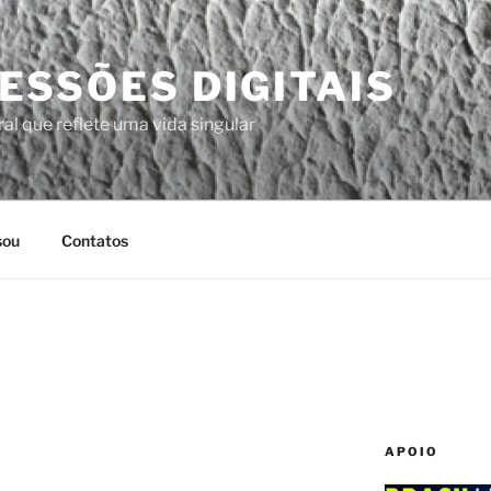
ESSÕES DIGITAIS
al que reflete uma vida singular
sou
Contatos
APOIO