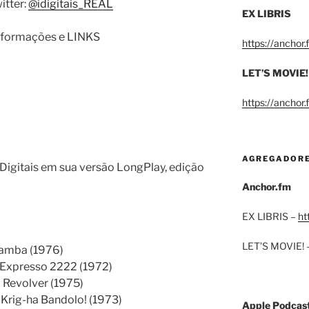
itter:
@idigitais_REAL
EX LIBRIS
 informações e LINKS
https://anchor
LET’S MOVIE!
https://anchor
AGREGADOR
igitais em sua versão LongPlay, edição
Anchor.fm
EX LIBRIS –
ht
LET’S MOVIE! 
Samba (1976)
– Expresso 2222 (1972)
 Revolver (1975)
 Krig-ha Bandolo! (1973)
Apple Podcas