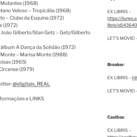
 Mutantes (1968)
tano Veloso – Tropicália (1968)
EX LIBRIS –
to – Clube da Esquina (1972)
https://itunes
is (1972)
libris/id1436
oão Gilberto/Stan Getz – Getz/Gilberto
LET’S MOVIE! 
– álbum A Dança da Solidão (1972)
a Monte – Marisa Monte (1988)
oisas (1965)
Breaker
:
Circense (1979)
EX LIBRIS –
ht
itter:
@idigitais_REAL
LET’S MOVIE! 
informações e LINKS
Castbox
:
EX LIBRIS –
https://castbo