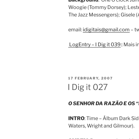
Woogie (Tommy Dorsey); Lester
The Jazz Messengers); Gisele 
email:
idigitais@gmail.com
– tw
LogEntry – I Dig it 039
:: Mais
POSTED
17 FEBRUARY, 2007
ON
I Dig it 027
O SENHOR DA RAZÃO E OS 
INTRO
: Time – Álbum Dark Sid
Waters, Wright and Gilmour).