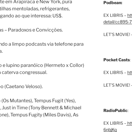
te em Arapiraca e New York, pura
Podbean:
lhas mentoladas, refrigerantes,
EX LIBRIS –
ht
gando ao que interessa: US$.
detail/cc895-7
das – Paradoxos e Convicções.
LET’S MOVIE! 
ndo a limpo podcasts via telefone para
a.
Pocket Casts
:
no e lupino paranóico (Hermeto x Collor)
a caterva congressual.
EX LIBRIS –
ht
LET’S MOVIE! 
o (Caetano Veloso).
(Os Mutantes), Tempus Fugit (Yes),
, Just in Time (Tony Bennett & Michael
RadioPublic
:
ne), Tempus Fugity (Miles Davis), As
EX LIBRIS –
htt
6nbjKq