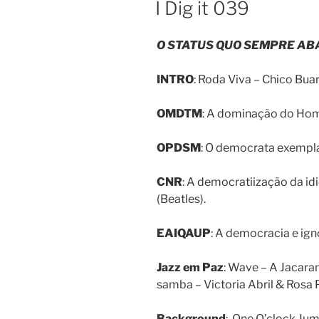
I Dig it 039
O STATUS QUO SEMPRE ABA
INTRO
: Roda Viva – Chico Bua
OMDTM
: A dominação do Hom
OPDSM
: O democrata exempla
CNR
: A democratiização da id
(Beatles).
EAIQAUP
: A democracia e ign
Jazz em Paz
: Wave – A Jacar
samba – Victoria Abril & Rosa 
Background
: One O’clock Ju