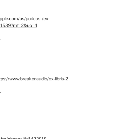
.apple.com/us/podcast/ex-
401539?mt=2&uo=4
–
tps://www.breaker.audio/ex-libris-2
–
x.fm/channel/id1432818