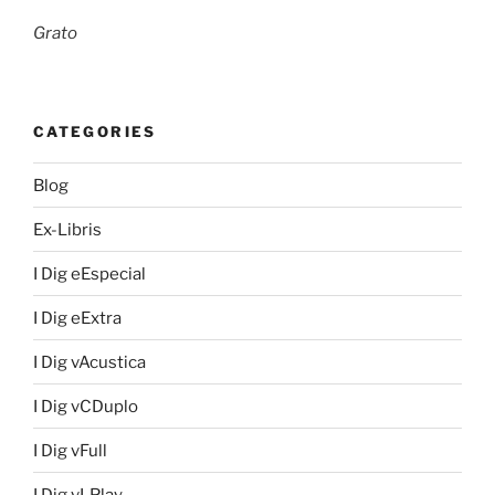
Grato
CATEGORIES
Blog
Ex-Libris
I Dig eEspecial
I Dig eExtra
I Dig vAcustica
I Dig vCDuplo
I Dig vFull
I Dig vLPlay