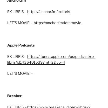
Anchor.fm
EX LIBRIS –
https://anchor.fm/exlibris
LET’S MOVIE! –
https://anchor.fm/letsmovie
Apple Podcasts
EX LIBRIS –
https://itunes.apple.com/us/podcast/ex-
libris/id1436401539?mt=2&uo=4
LET’S MOVIE! –
Breaker
:
EX LIBRIS –
https://www.breaker.audio/ex-libris-2