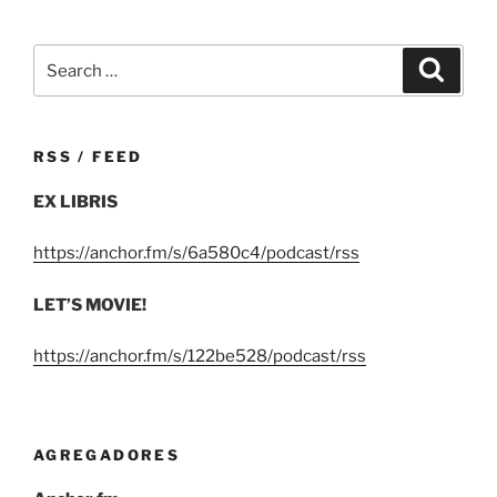
Search
Search
for:
RSS / FEED
EX LIBRIS
https://anchor.fm/s/6a580c4/podcast/rss
LET’S MOVIE!
https://anchor.fm/s/122be528/podcast/rss
AGREGADORES