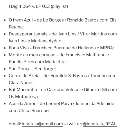
I Dig it 064 v. LP 013 (playlist)
O trem Azul – de Lo Borges / Ronaldo Bastos com Elis
Regina;
Desesperar Jamais – de Ivan Lins / Vitor Martins com
Ivan Lins e Mariana Aydar;
Roda Viva – Francisco Buarque de Hollanda e MPB4;
Mente ao meu coracao – de Francisco Malfitano e
Pandia Pires com Maria Rita;
São Gonça – Seu Jorge;
Conto de Areia – de Romildo S. Bastos / Toninho com
Clara Nunes;
Bat Macumba – de Caetano Veloso e Gilberto Gil com
Os Mutantes; e
Acorda Amor – de Leonel Paiva / Julinho da Adelaide
com Chico Buarque.
email:
idigitais@gmail.com
– twitter:
@idigitais_REAL