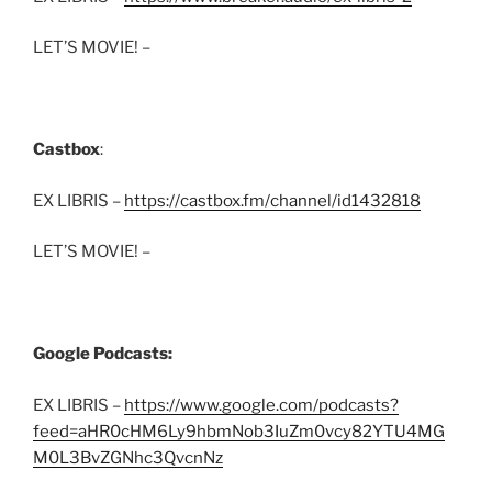
LET’S MOVIE! –
Castbox
:
EX LIBRIS –
https://castbox.fm/channel/id1432818
LET’S MOVIE! –
Google Podcasts:
EX LIBRIS –
https://www.google.com/podcasts?
feed=aHR0cHM6Ly9hbmNob3IuZm0vcy82YTU4MG
M0L3BvZGNhc3QvcnNz