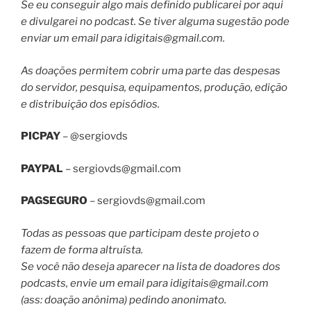
Se eu conseguir algo mais definido publicarei por aqui
e divulgarei no podcast. Se tiver alguma sugestão pode
enviar um email para
idigitais@gmail.com
.
As doações permitem cobrir uma parte das despesas
do servidor, pesquisa, equipamentos, produção, edição
e distribuição dos episódios.
PICPAY
– @sergiovds
PAYPAL
–
sergiovds@gmail.com
PAGSEGURO
–
sergiovds@gmail.com
Todas as pessoas que participam deste projeto o
fazem de forma altruísta.
Se você não deseja aparecer na lista de doadores dos
podcasts, envie um email para
idigitais@gmail.com
(ass: doação anônima) pedindo anonimato.