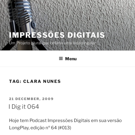
Skip
to
content
IMPRESSÕES DIGITAIS
Um Projeto plural que reflete uma vida singular
Menu
TAG:
CLARA NUNES
POSTED
21 DECEMBER, 2009
ON
I Dig it 064
Hoje tem Podcast Impressões Digitais em sua versão
LongPlay, edição nº 64 (#013)