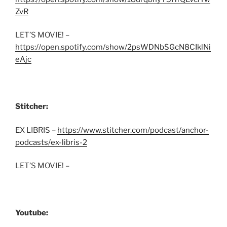
ZvR
LET’S MOVIE! –
https://open.spotify.com/show/2psWDNbSGcN8CIklNi
eAjc
Stitcher:
EX LIBRIS –
https://www.stitcher.com/podcast/anchor-
podcasts/ex-libris-2
LET’S MOVIE! –
Youtube: