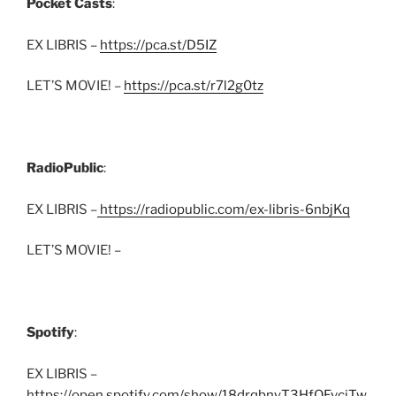
Pocket Casts
:
EX LIBRIS –
https://pca.st/D5IZ
LET’S MOVIE! –
https://pca.st/r7l2g0tz
RadioPublic
:
EX LIBRIS –
https://radiopublic.com/ex-libris-6nbjKq
LET’S MOVIE! –
Spotify
:
EX LIBRIS –
https://open.spotify.com/show/18drqbnyT3HfQEvciTw