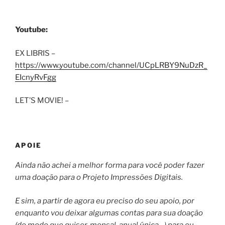
Youtube:
EX LIBRIS –
https://www.youtube.com/channel/UCpLRBY9NuDzR_
EIcnyRvFgg
LET’S MOVIE! –
APOIE
Ainda não achei a melhor forma para você poder fazer
uma doação para o Projeto Impressões Digitais.
E sim, a partir de agora eu preciso do seu apoio, por
enquanto vou deixar algumas contas para sua doação
(do modo que quiser, mensal, anual única…) para eu