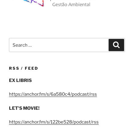
Search
Search
for:
RSS / FEED
EX LIBRIS
https://anchor.fm/s/6a580c4/podcast/rss
LET’S MOVIE!
https://anchor.fm/s/122be528/podcast/rss