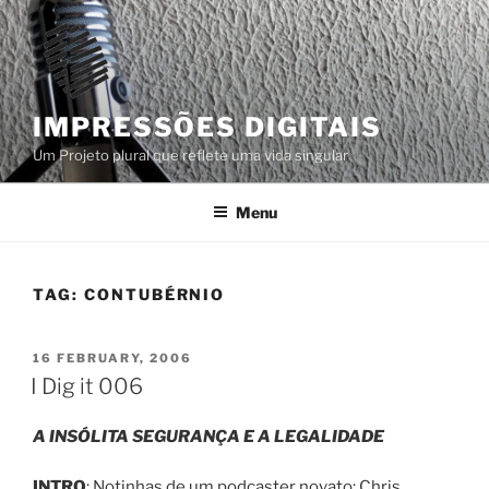
Skip
to
content
IMPRESSÕES DIGITAIS
Um Projeto plural que reflete uma vida singular
Menu
TAG:
CONTUBÉRNIO
POSTED
16 FEBRUARY, 2006
ON
I Dig it 006
A INSÓLITA SEGURANÇA E A LEGALIDADE
INTRO
: Notinhas de um podcaster novato: Chris