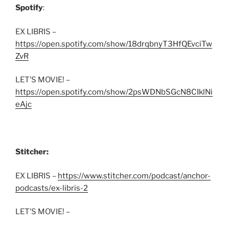
Spotify
:
EX LIBRIS –
https://open.spotify.com/show/18drqbnyT3HfQEvciTw
ZvR
LET’S MOVIE! –
https://open.spotify.com/show/2psWDNbSGcN8CIklNi
eAjc
Stitcher:
EX LIBRIS –
https://www.stitcher.com/podcast/anchor-
podcasts/ex-libris-2
LET’S MOVIE! –