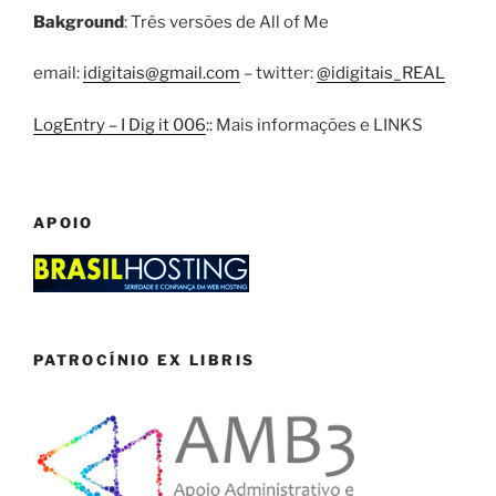
Bakground
: Três versões de All of Me
email:
idigitais@gmail.com
– twitter:
@idigitais_REAL
LogEntry – I Dig it 006
:: Mais informações e LINKS
APOIO
PATROCÍNIO EX LIBRIS