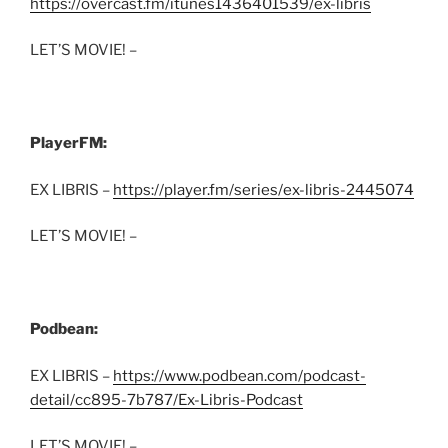
https://overcast.fm/itunes1436401539/ex-libris
LET’S MOVIE! –
PlayerFM:
EX LIBRIS –
https://player.fm/series/ex-libris-2445074
LET’S MOVIE! –
Podbean:
EX LIBRIS –
https://www.podbean.com/podcast-
detail/cc895-7b787/Ex-Libris-Podcast
LET’S MOVIE! –