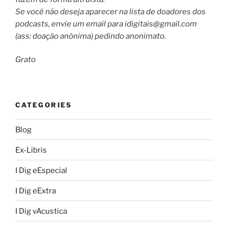
Se você não deseja aparecer na lista de doadores dos
podcasts, envie um email para
idigitais@gmail.com
(ass: doação anônima) pedindo anonimato.
Grato
CATEGORIES
Blog
Ex-Libris
I Dig eEspecial
I Dig eExtra
I Dig vAcustica