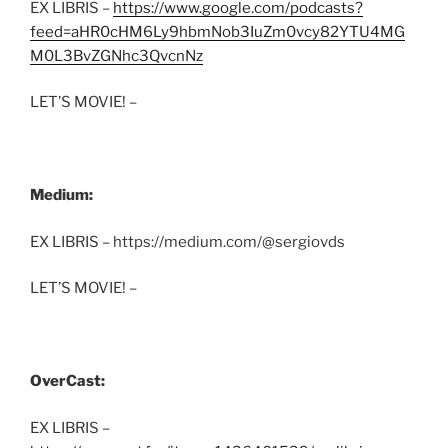
EX LIBRIS –
https://www.google.com/podcasts?
feed=aHR0cHM6Ly9hbmNob3IuZm0vcy82YTU4MG
M0L3BvZGNhc3QvcnNz
LET’S MOVIE! –
Medium:
EX LIBRIS – https://medium.com/@sergiovds
LET’S MOVIE! –
OverCast:
EX LIBRIS –