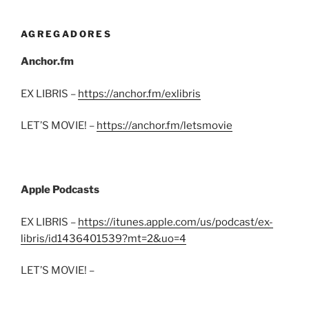
AGREGADORES
Anchor.fm
EX LIBRIS –
https://anchor.fm/exlibris
LET’S MOVIE! –
https://anchor.fm/letsmovie
Apple Podcasts
EX LIBRIS –
https://itunes.apple.com/us/podcast/ex-
libris/id1436401539?mt=2&uo=4
LET’S MOVIE! –