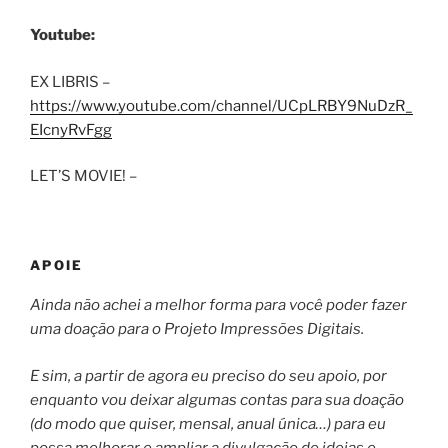
Youtube:
EX LIBRIS –
https://www.youtube.com/channel/UCpLRBY9NuDzR_
EIcnyRvFgg
LET’S MOVIE! –
APOIE
Ainda não achei a melhor forma para você poder fazer
uma doação para o Projeto Impressões Digitais.
E sim, a partir de agora eu preciso do seu apoio, por
enquanto vou deixar algumas contas para sua doação
(do modo que quiser, mensal, anual única…) para eu
possa melhorar e ampliar a divulgação de ideias e