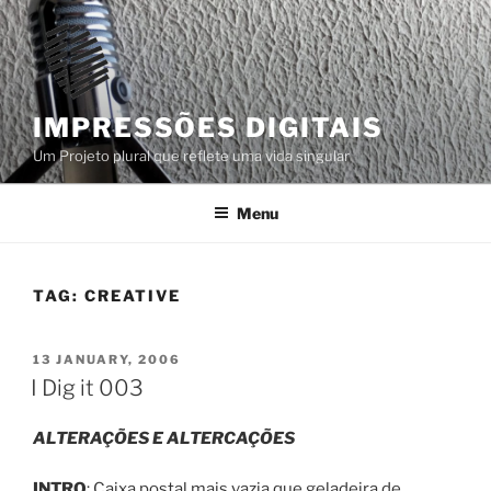
Skip
to
content
IMPRESSÕES DIGITAIS
Um Projeto plural que reflete uma vida singular
Menu
TAG:
CREATIVE
POSTED
13 JANUARY, 2006
ON
I Dig it 003
ALTERAÇÕES E ALTERCAÇÕES
INTRO
: Caixa postal mais vazia que geladeira de