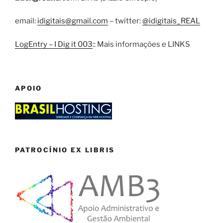
email:
idigitais@gmail.com
– twitter:
@idigitais_REAL
LogEntry – I Dig it 003
:: Mais informações e LINKS
APOIO
PATROCÍNIO EX LIBRIS