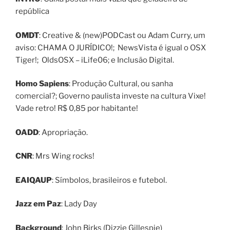
república
OMDT
: Creative & (new)PODCast ou Adam Curry, um
aviso: CHAMA O JURÍDICO!; NewsVista é igual o OSX
Tiger!; OldsOSX – iLife06; e Inclusão Digital.
Homo Sapiens
: Produção Cultural, ou sanha
comercial?; Governo paulista investe na cultura Vixe!
Vade retro! R$ 0,85 por habitante!
OADD
: Apropriação.
CNR
: Mrs Wing rocks!
EAIQAUP
: Símbolos, brasileiros e futebol.
Jazz em Paz
: Lady Day
Background
: John Birks (Dizzie Gillespie)