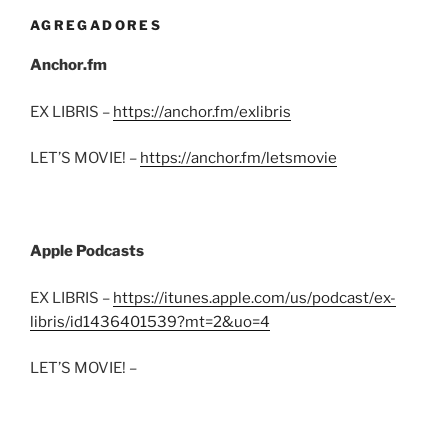
AGREGADORES
Anchor.fm
EX LIBRIS –
https://anchor.fm/exlibris
LET’S MOVIE! –
https://anchor.fm/letsmovie
Apple Podcasts
EX LIBRIS –
https://itunes.apple.com/us/podcast/ex-
libris/id1436401539?mt=2&uo=4
LET’S MOVIE! –