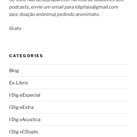
podcasts, envie um email para
idigitais@gmail.com
(ass: doação anônima) pedindo anonimato.
Grato
CATEGORIES
Blog
Ex-Libris
I Dig eEspecial
I Dig eExtra
I Dig vAcustica
I Dig vCDuplo