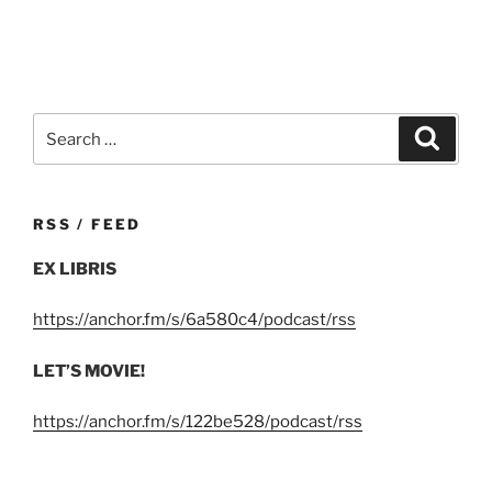
Search
Search
for:
RSS / FEED
EX LIBRIS
https://anchor.fm/s/6a580c4/podcast/rss
LET’S MOVIE!
https://anchor.fm/s/122be528/podcast/rss