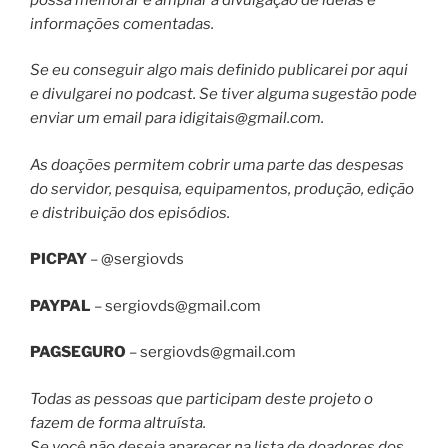
informações comentadas.
Se eu conseguir algo mais definido publicarei por aqui
e divulgarei no podcast. Se tiver alguma sugestão pode
enviar um email para
idigitais@gmail.com
.
As doações permitem cobrir uma parte das despesas
do servidor, pesquisa, equipamentos, produção, edição
e distribuição dos episódios.
PICPAY
– @sergiovds
PAYPAL
–
sergiovds@gmail.com
PAGSEGURO
–
sergiovds@gmail.com
Todas as pessoas que participam deste projeto o
fazem de forma altruísta.
Se você não deseja aparecer na lista de doadores dos