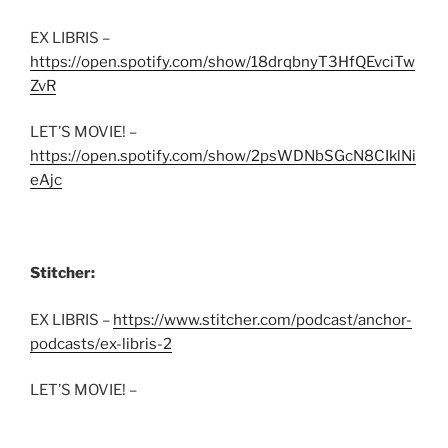
EX LIBRIS –
https://open.spotify.com/show/18drqbnyT3HfQEvciTw
ZvR
LET’S MOVIE! –
https://open.spotify.com/show/2psWDNbSGcN8CIklNi
eAjc
Stitcher:
EX LIBRIS –
https://www.stitcher.com/podcast/anchor-
podcasts/ex-libris-2
LET’S MOVIE! –