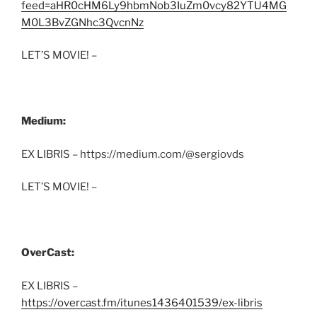
feed=aHR0cHM6Ly9hbmNob3IuZm0vcy82YTU4MG
M0L3BvZGNhc3QvcnNz
LET’S MOVIE! –
Medium:
EX LIBRIS – https://medium.com/@sergiovds
LET’S MOVIE! –
OverCast:
EX LIBRIS –
https://overcast.fm/itunes1436401539/ex-libris