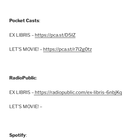
Pocket Casts
:
EX LIBRIS –
https://pca.st/D5IZ
LET’S MOVIE! –
https://pca.st/r7l2g0tz
RadioPublic
:
EX LIBRIS –
https://radiopublic.com/ex-libris-6nbjKq
LET’S MOVIE! –
Spotify
: