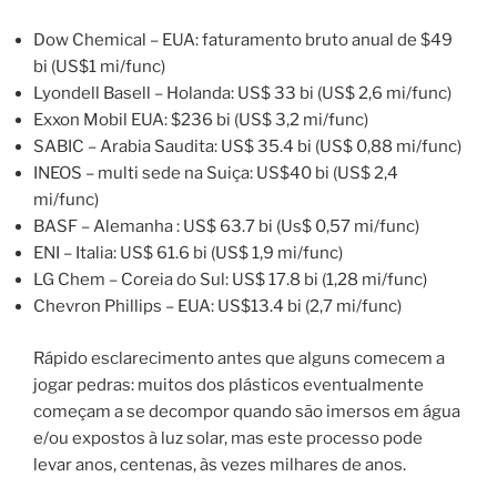
Dow Chemical – EUA: faturamento bruto anual de $49
bi (US$1 mi/func)
Lyondell Basell – Holanda: US$ 33 bi (US$ 2,6 mi/func)
Exxon Mobil EUA: $236 bi (US$ 3,2 mi/func)
SABIC – Arabia Saudita: US$ 35.4 bi (US$ 0,88 mi/func)
INEOS – multi sede na Suiça: US$40 bi (US$ 2,4
mi/func)
BASF – Alemanha : US$ 63.7 bi (Us$ 0,57 mi/func)
ENI – Italia: US$ 61.6 bi (US$ 1,9 mi/func)
LG Chem – Coreia do Sul: US$ 17.8 bi (1,28 mi/func)
Chevron Phillips – EUA: US$13.4 bi (2,7 mi/func)
Rápido esclarecimento antes que alguns comecem a
jogar pedras: muitos dos plásticos eventualmente
começam a se decompor quando são imersos em água
e/ou expostos à luz solar, mas este processo pode
levar anos, centenas, às vezes milhares de anos.