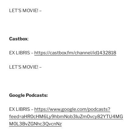
LET’S MOVIE! –
Castbox
:
EX LIBRIS –
https://castbox.fm/channel/id1432818
LET’S MOVIE! –
Google Podcasts:
EX LIBRIS –
https://www.google.com/podcasts?
feed=aHR0cHM6Ly9hbmNob3IuZm0vcy82YTU4MG
M0L3BvZGNhc3QvcnNz