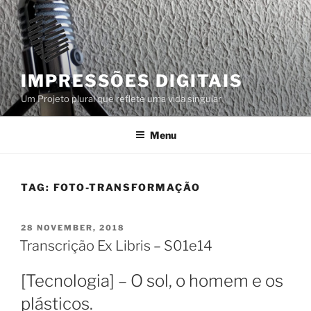
Skip
to
content
IMPRESSÕES DIGITAIS
Um Projeto plural que reflete uma vida singular
Menu
TAG:
FOTO-TRANSFORMAÇÃO
POSTED
28 NOVEMBER, 2018
ON
Transcrição Ex Libris – S01e14
[Tecnologia] – O sol, o homem e os
plásticos.