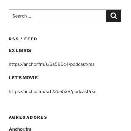
Search
Search
for:
RSS / FEED
EX LIBRIS
https://anchor.fm/s/6a580c4/podcast/rss
LET’S MOVIE!
https://anchor.fm/s/122be528/podcast/rss
AGREGADORES
Anchor.fm