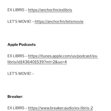
EX LIBRIS –
https://anchor.fm/exlibris
LET’S MOVIE! –
https://anchor.fm/letsmovie
Apple Podcasts
EX LIBRIS –
https://itunes.apple.com/us/podcast/ex-
libris/id1436401539?mt=2&uo=4
LET’S MOVIE! –
Breaker
:
EX LIBRIS –
https://www.breaker.audio/ex-libris-2