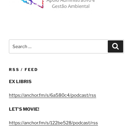
Search
Search
for:
RSS / FEED
EX LIBRIS
https://anchor.fm/s/6a580c4/podcast/rss
LET’S MOVIE!
https://anchor.fm/s/122be528/podcast/rss