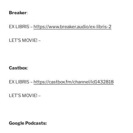
Breaker
:
EX LIBRIS –
https://www.breaker.audio/ex-libris-2
LET’S MOVIE! –
Castbox
:
EX LIBRIS –
https://castbox.fm/channel/id1432818
LET’S MOVIE! –
Google Podcasts: