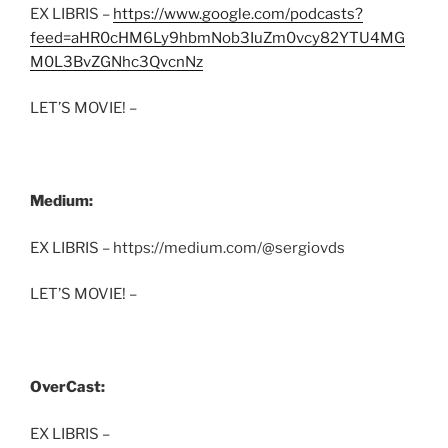
EX LIBRIS –
https://www.google.com/podcasts?
feed=aHR0cHM6Ly9hbmNob3IuZm0vcy82YTU4MG
M0L3BvZGNhc3QvcnNz
LET’S MOVIE! –
Medium:
EX LIBRIS – https://medium.com/@sergiovds
LET’S MOVIE! –
OverCast:
EX LIBRIS –