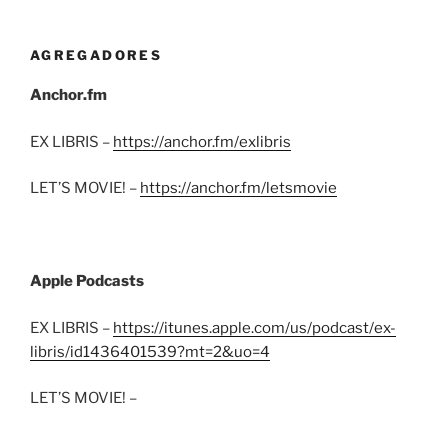
AGREGADORES
Anchor.fm
EX LIBRIS –
https://anchor.fm/exlibris
LET’S MOVIE! –
https://anchor.fm/letsmovie
Apple Podcasts
EX LIBRIS –
https://itunes.apple.com/us/podcast/ex-
libris/id1436401539?mt=2&uo=4
LET’S MOVIE! –