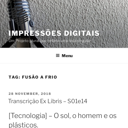
Skip
to
content
IMPRESSÕES DIGITAIS
Um Projeto plural que reflete uma vida singular
Menu
TAG:
FUSÃO A FRIO
POSTED
28 NOVEMBER, 2018
ON
Transcrição Ex Libris – S01e14
[Tecnologia] – O sol, o homem e os
plásticos.