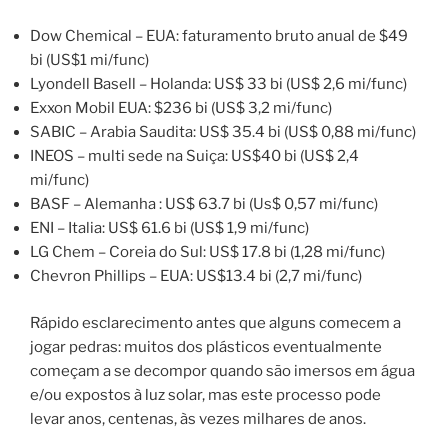
Dow Chemical – EUA: faturamento bruto anual de $49
bi (US$1 mi/func)
Lyondell Basell – Holanda: US$ 33 bi (US$ 2,6 mi/func)
Exxon Mobil EUA: $236 bi (US$ 3,2 mi/func)
SABIC – Arabia Saudita: US$ 35.4 bi (US$ 0,88 mi/func)
INEOS – multi sede na Suiça: US$40 bi (US$ 2,4
mi/func)
BASF – Alemanha : US$ 63.7 bi (Us$ 0,57 mi/func)
ENI – Italia: US$ 61.6 bi (US$ 1,9 mi/func)
LG Chem – Coreia do Sul: US$ 17.8 bi (1,28 mi/func)
Chevron Phillips – EUA: US$13.4 bi (2,7 mi/func)
Rápido esclarecimento antes que alguns comecem a
jogar pedras: muitos dos plásticos eventualmente
começam a se decompor quando são imersos em água
e/ou expostos à luz solar, mas este processo pode
levar anos, centenas, às vezes milhares de anos.