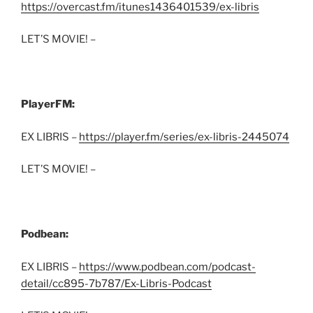
https://overcast.fm/itunes1436401539/ex-libris
LET’S MOVIE! –
PlayerFM:
EX LIBRIS –
https://player.fm/series/ex-libris-2445074
LET’S MOVIE! –
Podbean:
EX LIBRIS –
https://www.podbean.com/podcast-
detail/cc895-7b787/Ex-Libris-Podcast