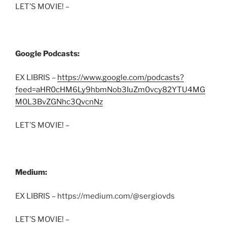
LET’S MOVIE! –
Google Podcasts:
EX LIBRIS –
https://www.google.com/podcasts?
feed=aHR0cHM6Ly9hbmNob3IuZm0vcy82YTU4MG
M0L3BvZGNhc3QvcnNz
LET’S MOVIE! –
Medium:
EX LIBRIS – https://medium.com/@sergiovds
LET’S MOVIE! –