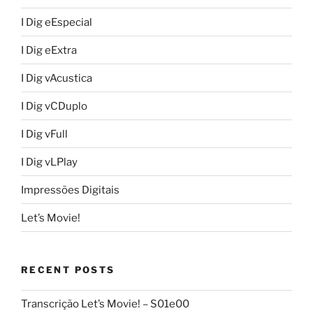
I Dig eEspecial
I Dig eExtra
I Dig vAcustica
I Dig vCDuplo
I Dig vFull
I Dig vLPlay
Impressões Digitais
Let’s Movie!
RECENT POSTS
Transcrição Let’s Movie! – S01e00