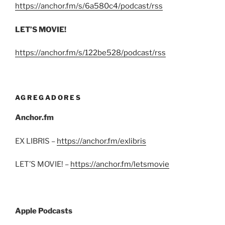
https://anchor.fm/s/6a580c4/podcast/rss
LET’S MOVIE!
https://anchor.fm/s/122be528/podcast/rss
AGREGADORES
Anchor.fm
EX LIBRIS –
https://anchor.fm/exlibris
LET’S MOVIE! –
https://anchor.fm/letsmovie
Apple Podcasts