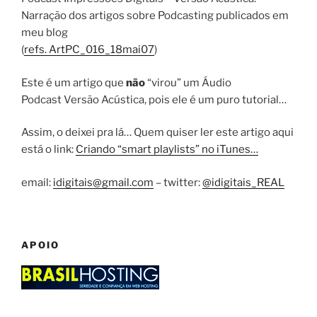
Narração dos artigos sobre Podcasting publicados em
meu blog
(
refs. ArtPC_016_18mai07
)
Este é um artigo que
não
“virou” um Áudio
Podcast Versão Acústica, pois ele é um puro tutorial…
Assim, o deixei pra lá… Quem quiser ler este artigo aqui
está o link:
Criando “smart playlists” no iTunes…
email:
idigitais@gmail.com
– twitter:
@idigitais_REAL
APOIO