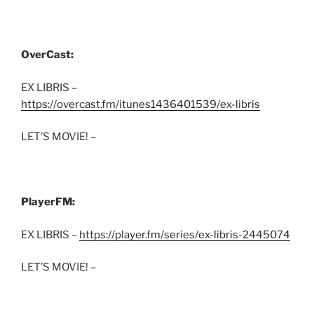
OverCast:
EX LIBRIS –
https://overcast.fm/itunes1436401539/ex-libris
LET’S MOVIE! –
PlayerFM:
EX LIBRIS –
https://player.fm/series/ex-libris-2445074
LET’S MOVIE! –