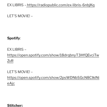
EX LIBRIS –
https://radiopublic.com/ex-libris-6nbjKq
LET’S MOVIE! –
Spotify
:
EX LIBRIS –
https://open.spotify.com/show/18drqbnyT3HfQEvciTw
ZvR
LET’S MOVIE! –
https://open.spotify.com/show/2psWDNbSGcN8CIklNi
eAjc
Stitcher: