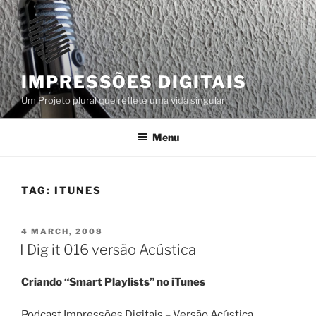
Skip
to
content
IMPRESSÕES DIGITAIS
Um Projeto plural que reflete uma vida singular
Menu
TAG:
ITUNES
POSTED
4 MARCH, 2008
ON
I Dig it 016 versão Acústica
Criando “Smart Playlists” no iTunes
Podcast Impressões Digitais – Versão Acústica.