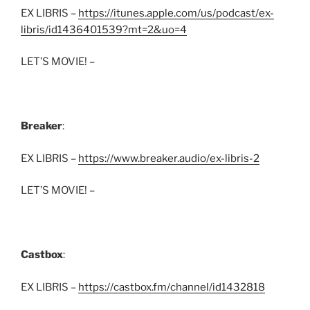
EX LIBRIS –
https://itunes.apple.com/us/podcast/ex-
libris/id1436401539?mt=2&uo=4
LET’S MOVIE! –
Breaker
:
EX LIBRIS –
https://www.breaker.audio/ex-libris-2
LET’S MOVIE! –
Castbox
:
EX LIBRIS –
https://castbox.fm/channel/id1432818