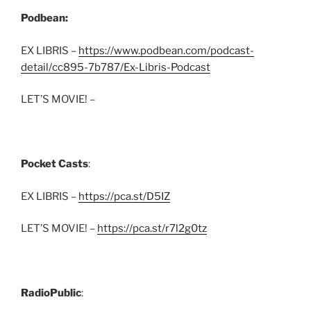
Podbean:
EX LIBRIS –
https://www.podbean.com/podcast-
detail/cc895-7b787/Ex-Libris-Podcast
LET’S MOVIE! –
Pocket Casts
:
EX LIBRIS –
https://pca.st/D5IZ
LET’S MOVIE! –
https://pca.st/r7l2g0tz
RadioPublic
: