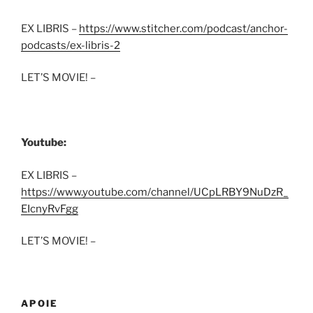
EX LIBRIS –
https://www.stitcher.com/podcast/anchor-
podcasts/ex-libris-2
LET’S MOVIE! –
Youtube:
EX LIBRIS –
https://www.youtube.com/channel/UCpLRBY9NuDzR_
EIcnyRvFgg
LET’S MOVIE! –
APOIE