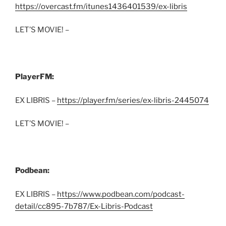
https://overcast.fm/itunes1436401539/ex-libris
LET’S MOVIE! –
PlayerFM:
EX LIBRIS –
https://player.fm/series/ex-libris-2445074
LET’S MOVIE! –
Podbean:
EX LIBRIS –
https://www.podbean.com/podcast-
detail/cc895-7b787/Ex-Libris-Podcast