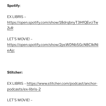
Spotify
:
EX LIBRIS –
https://open.spotify.com/show/18drqbnyT3HfQEvciTw
ZvR
LET’S MOVIE! –
https://open.spotify.com/show/2psWDNbSGcN8CIklNi
eAjc
Stitcher:
EX LIBRIS –
https://www.stitcher.com/podcast/anchor-
podcasts/ex-libris-2
LET’S MOVIE! –