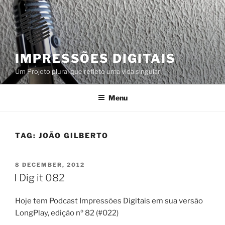
Skip
to
content
IMPRESSÕES DIGITAIS
Um Projeto plural que reflete uma vida singular
Menu
TAG:
JOÃO GILBERTO
POSTED
8 DECEMBER, 2012
ON
I Dig it 082
Hoje tem Podcast Impressões Digitais em sua versão
LongPlay, edição nº 82 (#022)