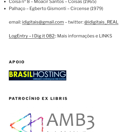
Coisa nº 8 – Moacir Santos – Coisas (1965)
Palhaço – Egberto Gismonti – Circense (1979)
email:
idigitais@gmail.com
– twitter:
@idigitais_REAL
LogEntry – I Dig it 082
:: Mais informações e LINKS
APOIO
PATROCÍNIO EX LIBRIS