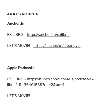
AGREGADORES
Anchor.fm
EX LIBRIS –
https://anchor.fm/exlibris
LET’S MOVIE! –
https://anchor.fm/letsmovie
Apple Podcasts
EX LIBRIS –
https://itunes.apple.com/us/podcast/ex-
libris/id1436401539?mt=2&uo=4
LET’S MOVIE! –