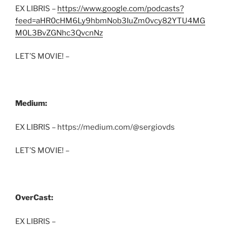
EX LIBRIS –
https://www.google.com/podcasts?
feed=aHR0cHM6Ly9hbmNob3IuZm0vcy82YTU4MG
M0L3BvZGNhc3QvcnNz
LET’S MOVIE! –
Medium:
EX LIBRIS – https://medium.com/@sergiovds
LET’S MOVIE! –
OverCast:
EX LIBRIS –