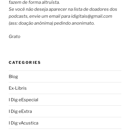
fazem de forma altruísta.
Se você não deseja aparecer na lista de doadores dos
podcasts, envie um email para
idigitais@gmail.com
(ass: doação anônima) pedindo anonimato.
Grato
CATEGORIES
Blog
Ex-Libris
I Dig eEspecial
I Dig eExtra
I Dig vAcustica