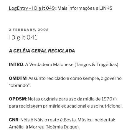
LogEntry – I Dig it 049
:: Mais informações e LINKS
POSTED
2 FEBRUARY, 2008
ON
I Dig it 041
A GELÉIA GERAL RECICLADA
INTRO
: A Verdadeira Maionese (Tangos & Tragédias)
OMDTM
: Assunto reciclado e como sempre, o governo
“obrando”.
OPDSM
: Notas orginais para uso da mídia de 1970 (!)
para reciclagem primária educacional e uso nutricional.
CNR
: Nóis é Nóis o resto é Bosta. Música Incidental:
Amélia já Morreu (Noêmia Duque).