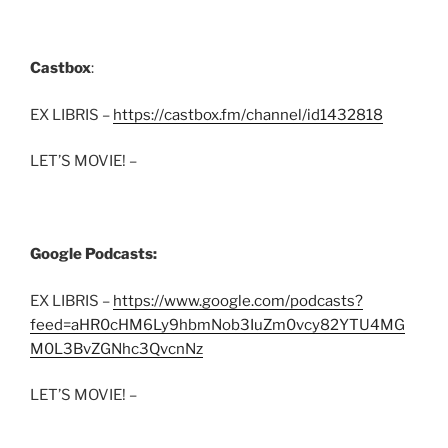
Castbox
:
EX LIBRIS –
https://castbox.fm/channel/id1432818
LET’S MOVIE! –
Google Podcasts:
EX LIBRIS –
https://www.google.com/podcasts?
feed=aHR0cHM6Ly9hbmNob3IuZm0vcy82YTU4MG
M0L3BvZGNhc3QvcnNz
LET’S MOVIE! –