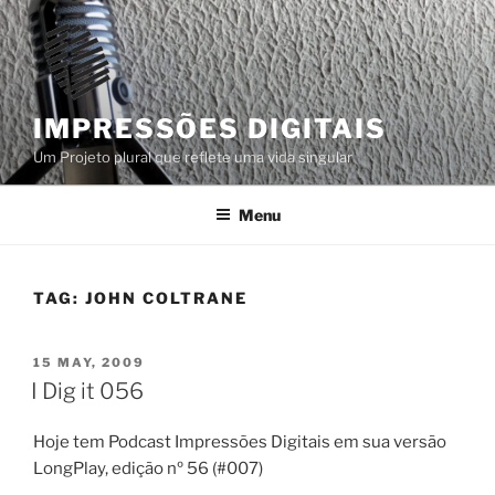
Skip
to
content
IMPRESSÕES DIGITAIS
Um Projeto plural que reflete uma vida singular
Menu
TAG:
JOHN COLTRANE
POSTED
15 MAY, 2009
ON
I Dig it 056
Hoje tem Podcast Impressões Digitais em sua versão
LongPlay, edição nº 56 (#007)