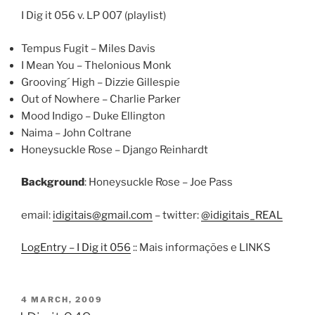
I Dig it 056 v. LP 007 (playlist)
Tempus Fugit – Miles Davis
I Mean You – Thelonious Monk
Grooving´ High – Dizzie Gillespie
Out of Nowhere – Charlie Parker
Mood Indigo – Duke Ellington
Naima – John Coltrane
Honeysuckle Rose – Django Reinhardt
Background
: Honeysuckle Rose – Joe Pass
email:
idigitais@gmail.com
– twitter:
@idigitais_REAL
LogEntry – I Dig it 056
:: Mais informações e LINKS
POSTED
4 MARCH, 2009
ON