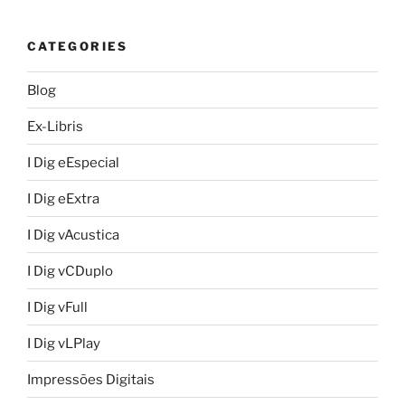
CATEGORIES
Blog
Ex-Libris
I Dig eEspecial
I Dig eExtra
I Dig vAcustica
I Dig vCDuplo
I Dig vFull
I Dig vLPlay
Impressões Digitais