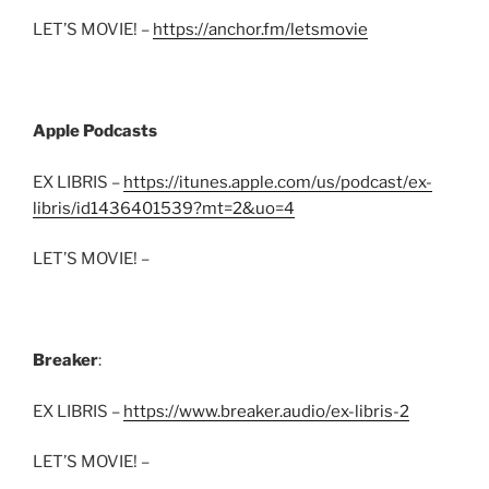
LET’S MOVIE! –
https://anchor.fm/letsmovie
Apple Podcasts
EX LIBRIS –
https://itunes.apple.com/us/podcast/ex-
libris/id1436401539?mt=2&uo=4
LET’S MOVIE! –
Breaker
:
EX LIBRIS –
https://www.breaker.audio/ex-libris-2
LET’S MOVIE! –