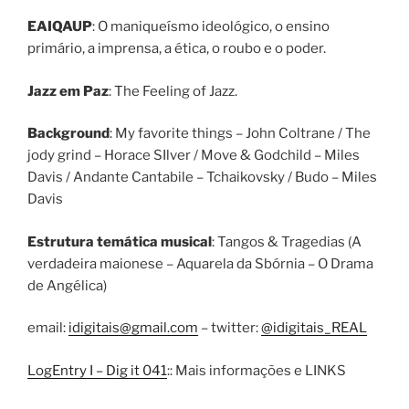
EAIQAUP
: O maniqueísmo ideológico, o ensino
primário, a imprensa, a ética, o roubo e o poder.
Jazz em Paz
: The Feeling of Jazz.
Background
: My favorite things – John Coltrane / The
jody grind – Horace SIlver / Move & Godchild – Miles
Davis / Andante Cantabile – Tchaikovsky / Budo – Miles
Davis
Estrutura temática musical
: Tangos & Tragedias (A
verdadeira maionese – Aquarela da Sbórnia – O Drama
de Angélica)
email:
idigitais@gmail.com
– twitter:
@idigitais_REAL
LogEntry I – Dig it 041
:: Mais informações e LINKS