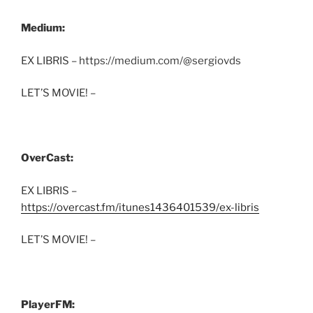
Medium:
EX LIBRIS – https://medium.com/@sergiovds
LET’S MOVIE! –
OverCast:
EX LIBRIS –
https://overcast.fm/itunes1436401539/ex-libris
LET’S MOVIE! –
PlayerFM: