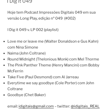
I Dig it 049
Hoje tem Podcast Impressões Digitais 049 em sua
versão Long Play, edição nº 049 (#002)
I Dig it 049 v. LP 002 (playlist)
Love me or leave me (Walter Donaldson e Gus Kahn)
com Nina Simone
Naima (John Coltrane)
Round Midnight (Thelonious Monk) com Mel Thorme
The Pink Panther Theme (Henry Mancini) com Bobby
McFerrin
Take Five (Paul Desmond) com Al Jarreau
Everytime we say goodbye (Cole Porter) com John
Coltrane
Goodbye (Chet Baker)
email:
idigitais@gmail.com
– twitter:
@idigitais_REAL