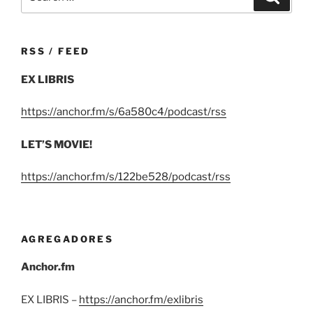
for:
RSS / FEED
EX LIBRIS
https://anchor.fm/s/6a580c4/podcast/rss
LET’S MOVIE!
https://anchor.fm/s/122be528/podcast/rss
AGREGADORES
Anchor.fm
EX LIBRIS –
https://anchor.fm/exlibris