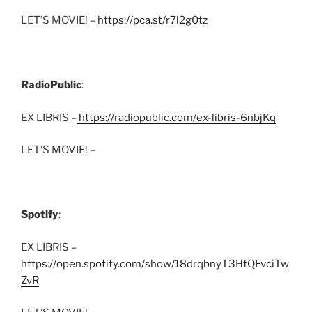
LET’S MOVIE! –
https://pca.st/r7l2g0tz
RadioPublic
:
EX LIBRIS –
https://radiopublic.com/ex-libris-6nbjKq
LET’S MOVIE! –
Spotify
:
EX LIBRIS –
https://open.spotify.com/show/18drqbnyT3HfQEvciTw
ZvR