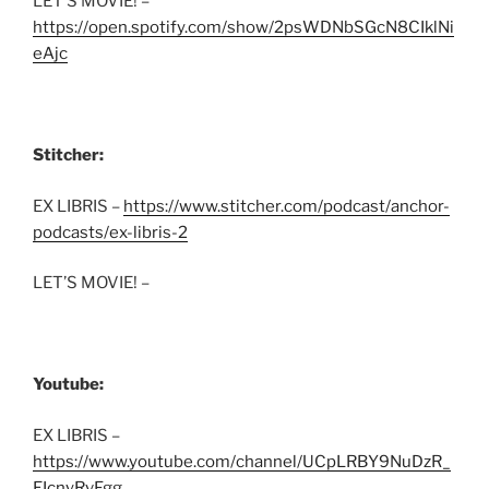
LET’S MOVIE! –
https://open.spotify.com/show/2psWDNbSGcN8CIklNi
eAjc
Stitcher:
EX LIBRIS –
https://www.stitcher.com/podcast/anchor-
podcasts/ex-libris-2
LET’S MOVIE! –
Youtube:
EX LIBRIS –
https://www.youtube.com/channel/UCpLRBY9NuDzR_
EIcnyRvFgg