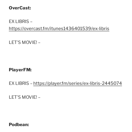
OverCast:
EX LIBRIS –
https://overcast.fm/itunes1436401539/ex-libris
LET’S MOVIE! –
PlayerFM:
EX LIBRIS –
https://player.fm/series/ex-libris-2445074
LET’S MOVIE! –
Podbean: