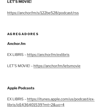
LET’S MOVIE!
https://anchor.fm/s/122be528/podcast/rss
AGREGADORES
Anchor.fm
EX LIBRIS –
https://anchor.fm/exlibris
LET’S MOVIE! –
https://anchor.fm/letsmovie
Apple Podcasts
EX LIBRIS –
https://itunes.apple.com/us/podcast/ex-
libris/id1436401539?mt=2&uo=4