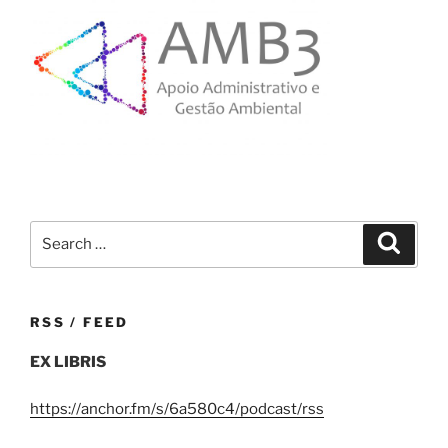
Search
Search
for:
RSS / FEED
EX LIBRIS
https://anchor.fm/s/6a580c4/podcast/rss