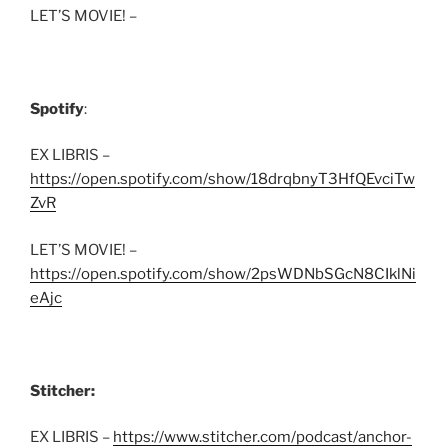
LET’S MOVIE! –
Spotify
:
EX LIBRIS –
https://open.spotify.com/show/18drqbnyT3HfQEvciTw
ZvR
LET’S MOVIE! –
https://open.spotify.com/show/2psWDNbSGcN8CIklNi
eAjc
Stitcher:
EX LIBRIS –
https://www.stitcher.com/podcast/anchor-