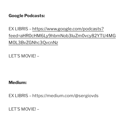
Google Podcasts:
EX LIBRIS –
https://www.google.com/podcasts?
feed=aHR0cHM6Ly9hbmNob3IuZm0vcy82YTU4MG
M0L3BvZGNhc3QvcnNz
LET’S MOVIE! –
Medium:
EX LIBRIS – https://medium.com/@sergiovds
LET’S MOVIE! –