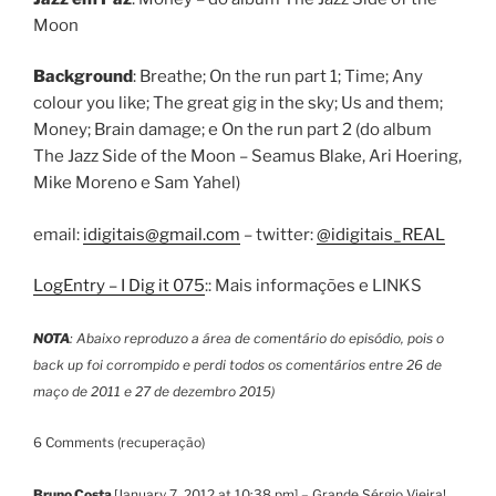
Moon
Background
: Breathe; On the run part 1; Time; Any
colour you like; The great gig in the sky; Us and them;
Money; Brain damage; e On the run part 2 (do album
The Jazz Side of the Moon – Seamus Blake, Ari Hoering,
Mike Moreno e Sam Yahel)
email:
idigitais@gmail.com
– twitter:
@idigitais_REAL
LogEntry – I Dig it 075
:: Mais informações e LINKS
NOTA
: Abaixo reproduzo a área de comentário do episódio, pois o
back up foi corrompido e perdi todos os comentários entre 26 de
maço de 2011 e 27 de dezembro 2015)
6 Comments (recuperação)
Bruno Costa
[January 7, 2012 at 10:38 pm] – Grande Sérgio Vieira!