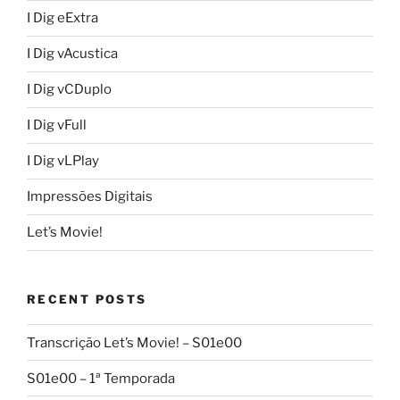
I Dig eExtra
I Dig vAcustica
I Dig vCDuplo
I Dig vFull
I Dig vLPlay
Impressões Digitais
Let’s Movie!
RECENT POSTS
Transcrição Let’s Movie! – S01e00
S01e00 – 1ª Temporada