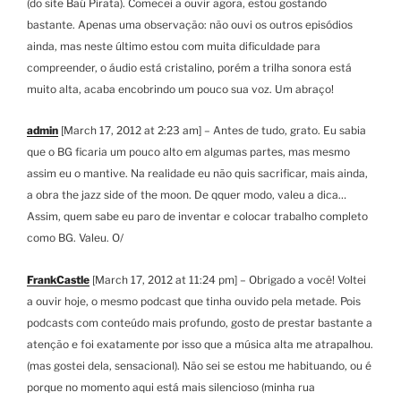
(do site Baú Pirata). Comecei a ouvir agora, estou gostando
bastante. Apenas uma observação: não ouvi os outros episódios
ainda, mas neste último estou com muita dificuldade para
compreender, o áudio está cristalino, porém a trilha sonora está
muito alta, acaba encobrindo um pouco sua voz. Um abraço!
admin
[March 17, 2012 at 2:23 am] – Antes de tudo, grato. Eu sabia
que o BG ficaria um pouco alto em algumas partes, mas mesmo
assim eu o mantive. Na realidade eu não quis sacrificar, mais ainda,
a obra the jazz side of the moon. De qquer modo, valeu a dica…
Assim, quem sabe eu paro de inventar e colocar trabalho completo
como BG. Valeu. O/
FrankCastle
[March 17, 2012 at 11:24 pm] – Obrigado a você! Voltei
a ouvir hoje, o mesmo podcast que tinha ouvido pela metade. Pois
podcasts com conteúdo mais profundo, gosto de prestar bastante a
atenção e foi exatamente por isso que a música alta me atrapalhou.
(mas gostei dela, sensacional). Não sei se estou me habituando, ou é
porque no momento aqui está mais silencioso (minha rua