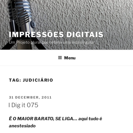
Skip
to
content
IMPRESSÕES DIGITAIS
Um Projeto plural que reflete uma vida singular
Menu
TAG:
JUDICIÁRIO
POSTED
31 DECEMBER, 2011
ON
I Dig it 075
É O MAIOR BARATO, SE LIGA… aqui tudo é
anestesiado