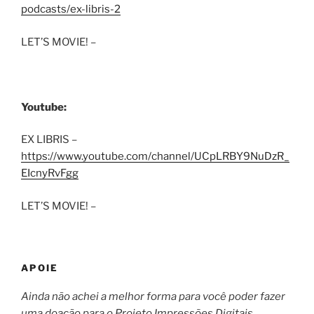
podcasts/ex-libris-2
LET’S MOVIE! –
Youtube:
EX LIBRIS –
https://www.youtube.com/channel/UCpLRBY9NuDzR_
EIcnyRvFgg
LET’S MOVIE! –
APOIE
Ainda não achei a melhor forma para você poder fazer
uma doação para o Projeto Impressões Digitais.