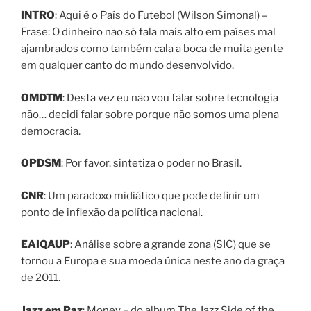
INTRO
: Aqui é o País do Futebol (Wilson Simonal) –
Frase: O dinheiro não só fala mais alto em países mal
ajambrados como também cala a boca de muita gente
em qualquer canto do mundo desenvolvido.
OMDTM
: Desta vez eu não vou falar sobre tecnologia
não… decidi falar sobre porque não somos uma plena
democracia.
OPDSM
: Por favor. sintetiza o poder no Brasil.
CNR
: Um paradoxo midiático que pode definir um
ponto de inflexão da política nacional.
EAIQAUP
: Análise sobre a grande zona (SIC) que se
tornou a Europa e sua moeda única neste ano da graça
de 2011.
Jazz em Paz
: Money – do album The Jazz Side of the