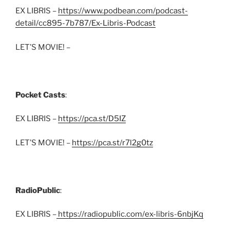
EX LIBRIS –
https://www.podbean.com/podcast-
detail/cc895-7b787/Ex-Libris-Podcast
LET’S MOVIE! –
Pocket Casts
:
EX LIBRIS –
https://pca.st/D5IZ
LET’S MOVIE! –
https://pca.st/r7l2g0tz
RadioPublic
:
EX LIBRIS –
https://radiopublic.com/ex-libris-6nbjKq