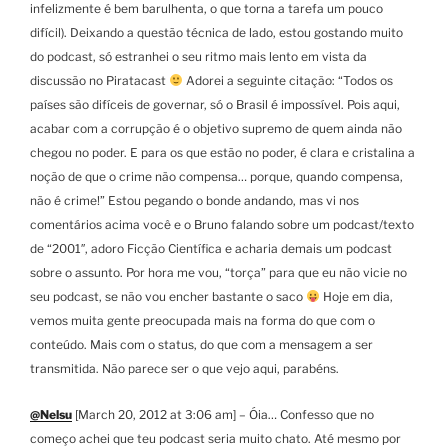
infelizmente é bem barulhenta, o que torna a tarefa um pouco
difícil). Deixando a questão técnica de lado, estou gostando muito
do podcast, só estranhei o seu ritmo mais lento em vista da
discussão no Piratacast
Adorei a seguinte citação: “Todos os
países são difíceis de governar, só o Brasil é impossível. Pois aqui,
acabar com a corrupção é o objetivo supremo de quem ainda não
chegou no poder. E para os que estão no poder, é clara e cristalina a
noção de que o crime não compensa… porque, quando compensa,
não é crime!” Estou pegando o bonde andando, mas vi nos
comentários acima você e o Bruno falando sobre um podcast/texto
de “2001″, adoro Ficção Científica e acharia demais um podcast
sobre o assunto. Por hora me vou, “torça” para que eu não vicie no
seu podcast, se não vou encher bastante o saco
Hoje em dia,
vemos muita gente preocupada mais na forma do que com o
conteúdo. Mais com o status, do que com a mensagem a ser
transmitida. Não parece ser o que vejo aqui, parabéns.
@Nelsu
[March 20, 2012 at 3:06 am] – Óia… Confesso que no
começo achei que teu podcast seria muito chato. Até mesmo por