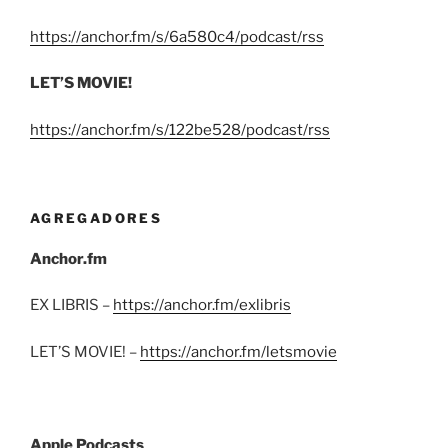
https://anchor.fm/s/6a580c4/podcast/rss
LET’S MOVIE!
https://anchor.fm/s/122be528/podcast/rss
AGREGADORES
Anchor.fm
EX LIBRIS –
https://anchor.fm/exlibris
LET’S MOVIE! –
https://anchor.fm/letsmovie
Apple Podcasts