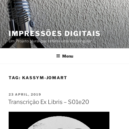
Skip
to
content
IMPRESSÕES DIGITAIS
Um Projeto plural que reflete uma vida singular
Menu
TAG:
KASSYM-JOMART
POSTED
23 APRIL, 2019
ON
Transcrição Ex Libris – S01e20