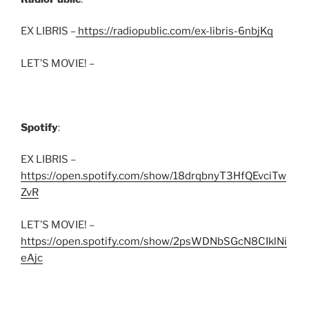
EX LIBRIS –
https://radiopublic.com/ex-libris-6nbjKq
LET’S MOVIE! –
Spotify
:
EX LIBRIS –
https://open.spotify.com/show/18drqbnyT3HfQEvciTw
ZvR
LET’S MOVIE! –
https://open.spotify.com/show/2psWDNbSGcN8CIklNi
eAjc