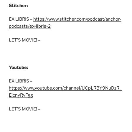
Stitcher:
EX LIBRIS –
https://www.stitcher.com/podcast/anchor-
podcasts/ex-libris-2
LET’S MOVIE! –
Youtube:
EX LIBRIS –
https://www.youtube.com/channel/UCpLRBY9NuDzR_
EIcnyRvFgg
LET’S MOVIE! –