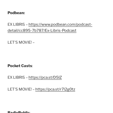
Podbean:
EX LIBRIS –
https://www.podbean.com/podcast-
detail/cc895-7b787/Ex-Libris-Podcast
LET’S MOVIE! –
Pocket Casts
:
EX LIBRIS –
https://pca.st/D5IZ
LET’S MOVIE! –
https://pca.st/r7l2g0tz
RadioPublic
: