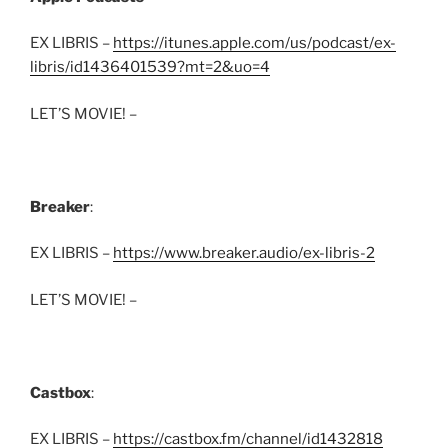
EX LIBRIS –
https://itunes.apple.com/us/podcast/ex-
libris/id1436401539?mt=2&uo=4
LET’S MOVIE! –
Breaker
:
EX LIBRIS –
https://www.breaker.audio/ex-libris-2
LET’S MOVIE! –
Castbox
:
EX LIBRIS –
https://castbox.fm/channel/id1432818