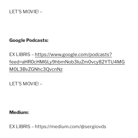
LET’S MOVIE! –
Google Podcasts:
EX LIBRIS –
https://www.google.com/podcasts?
feed=aHR0cHM6Ly9hbmNob3IuZm0vcy82YTU4MG
M0L3BvZGNhc3QvcnNz
LET’S MOVIE! –
Medium:
EX LIBRIS – https://medium.com/@sergiovds