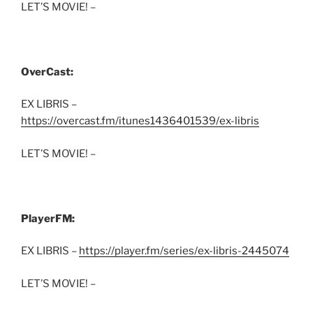
LET’S MOVIE! –
OverCast:
EX LIBRIS –
https://overcast.fm/itunes1436401539/ex-libris
LET’S MOVIE! –
PlayerFM:
EX LIBRIS –
https://player.fm/series/ex-libris-2445074
LET’S MOVIE! –