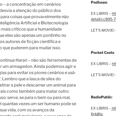
Podbean:
so – a concentração em cenários
desvia a atenção do público dos
EX LIBRIS –
ht
 para coisas que provavelmente não
detail/cc895-7
nteligência Artificial e Biotecnologia
 mais críticos que a humanidade
LET’S MOVIE! 
que eles são apenas um pontinho no
 os autores de ficção científica e
 o que puderem para mudar isso.
Pocket Casts
:
ontinua Harari – não são ferramentas de
EX LIBRIS –
ht
gar um armagedon. Ainda podemos agir e
as para evitar os piores cenários e usá-
LET’S MOVIE! 
. Lembro que a lasca de silex do
 retirar a pele e descarnar um animal para
rais como também para matar outro
RadioPublic
:
sso: serve, se para o bem ou para mal,
el quantas vezes um ser humano pode se
EX LIBRIS –
htt
e sua vida, com os avanços da
6nbjKq