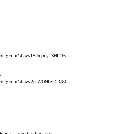
–
spotify.com/show/18drqbnyT3HfQEv
–
.spotify.com/show/2psWDNbSGcN8C
itcher.com/podcast/anchor-