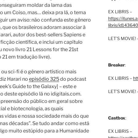
 conseguiram moldar da lama das
EX LIBRIS –
ro um Coiso, mas… deixa pra lá, o tema
https://itunes
eguir um aviso: não confunda este gênero
libris/id1436
, que os brasileiros adoram associar à
arari, autor dos best-sellers Sapiens e
LET’S MOVIE! 
cção científica, e inclui um capítulo
u novo livro 21 Lessons for the 21st
o 21 em tradução livre).
Breaker
:
 ou sci-fi é o gênero artístico mais
EX LIBRIS –
ht
diz Harari no
episódio 325
do podcast
ek’s Guide to the Galaxy] – este e
LET’S MOVIE! 
ão deste episódio lá no idigitais.com.
mpreensão do público em geral sobre
ial e biotecnologia, as quais
 vidas e nossa sociedade mais do que
Castbox
:
imas décadas”. Se tudo andar como está
algo muito estúpido para a Humanidade
EX LIBRIS –
https://castbo