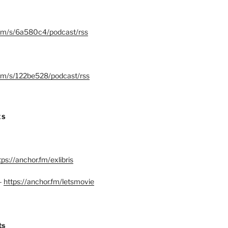
.fm/s/6a580c4/podcast/rss
.fm/s/122be528/podcast/rss
ES
tps://anchor.fm/exlibris
–
https://anchor.fm/letsmovie
ts