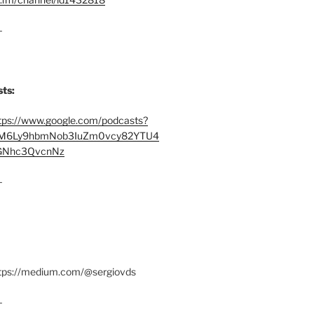
–
ts:
tps://www.google.com/podcasts?
M6Ly9hbmNob3IuZm0vcy82YTU4
Nhc3QvcnNz
–
ttps://medium.com/@sergiovds
–