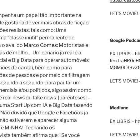
LET’S MOVIE! 
empenha um papel tão importante na
le gostaria de ver mais obras de ficção
ões realistas, tais como: Uma
 uma “classe inútil” permanente de
Google Podcas
m o aval do
Marco Gomes
: Motoristas e
s de molho… Um cenário já real é a
EX LIBRIS –
ht
ficial e Big Data para operar automóveis
feed=aHR0cH
hões de carga), bem como para
MGM0L3BvZG
es de pessoas e por meio da filtragem
LET’S MOVIE! 
segundo a segundo, para pautar um
rciais e/ou políticos, algo assim como
e real news ou fake news. [parênteses] –
lguma Start Up com IA e Big Data fazendo
Medium:
. Não duvido que Google e Facebook já
 não estiverem e aparecer alguma
EX LIBRIS – h
ia é MINHA! [fechando os
LET’S MOVIE! 
evista também afirma que: “Se você