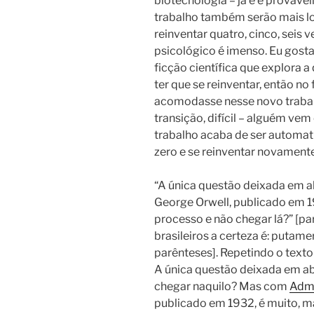
biotecnologia – já é e provave
trabalho também serão mais lo
reinventar quatro, cinco, seis 
psicológico é imenso. Eu gostar
ficção científica que explora
ter que se reinventar, então no 
acomodasse nesse novo trabal
transição, difícil – alguém vem
trabalho acaba de ser automa
zero e se reinventar novamente
“A única questão deixada em a
George Orwell, publicado em 
processo e não chegar lá?” [p
brasileiros a certeza é: puta
parênteses]. Repetindo o texto
A única questão deixada em ab
chegar naquilo? Mas com
Adm
publicado em 1932, é muito, ma