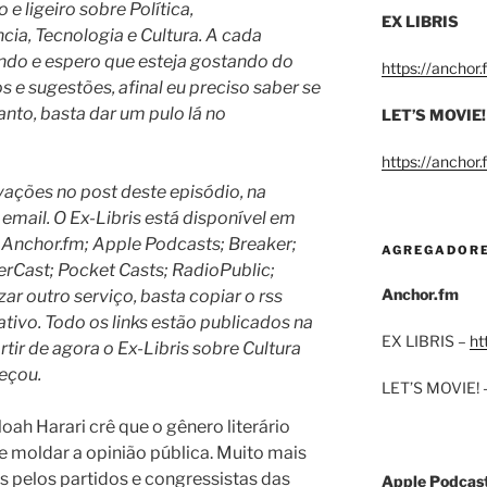
e ligeiro sobre Política,
EX LIBRIS
a, Tecnologia e Cultura. A cada
ndo e espero que esteja gostando do
https://anchor
e sugestões, afinal eu preciso saber se
anto, basta dar um pulo lá no
LET’S MOVIE!
https://anchor
ações no post deste episódio, na
email. O Ex-Libris está disponível em
 Anchor.fm; Apple Podcasts; Breaker;
AGREGADOR
rCast; Pocket Casts; RadioPublic;
Anchor.fm
izar outro serviço, basta copiar o rss
ativo. Todo os links estão publicados na
EX LIBRIS –
ht
rtir de agora o Ex-Libris sobre Cultura
eçou.
LET’S MOVIE! 
oah Harari crê que o gênero literário
de moldar a opinião pública. Muito mais
 pelos partidos e congressistas das
Apple Podcas