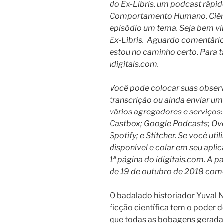
do Ex-Libris, um podcast rápido 
Comportamento Humano, Ciênci
episódio um tema. Seja bem vi
Ex-Libris.
Aguardo comentários 
estou no caminho certo. Para t
idigitais.com.
Você pode colocar suas observ
transcrição ou ainda enviar um 
vários agregadores e serviços:
Castbox; Google Podcasts; Ove
Spotify; e Stitcher. Se você util
disponível e colar em seu aplic
1ª página do idigitais.com. A pa
de 19 de outubro de 2018 com
O badalado historiador Yuval N
ficção científica tem o poder 
que todas as bobagens geradas