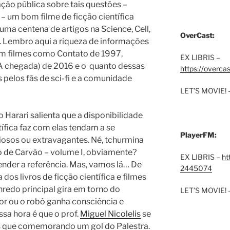
ção pública sobre tais questões –
h – um bom filme de ficção científica
uma centena de artigos na Science, Cell,
OverCast:
. Lembro aqui a riqueza de informações
 em filmes como Contato de 1997,
EX LIBRIS –
(A chegada) de 2016 e o
quanto dessas
https://overca
pelos fãs de sci-fi e a comunidade
LET’S MOVIE! 
Harari salienta que a disponibilidade
tífica faz com elas tendam a se
PlayerFM:
iosos ou extravagantes. Né, tchurmina
o de Carvão – volume I, obviamente?
EX LIBRIS –
ht
ender a referência. Mas, vamos lá… De
2445074
dos livros de ficção científica e filmes
 enredo principal gira em torno do
LET’S MOVIE! 
 ou o robô ganha consciência e
sa hora é que o prof.
Miguel Nicolelis
se
is que comemorando um gol do Palestra.