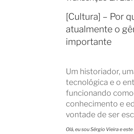
[Cultura] – Por q
atualmente o gên
importante
Um historiador, u
tecnológica e o en
funcionando como 
conhecimento e ed
vontade de ser escr
Olá, eu sou Sérgio Vieira e est