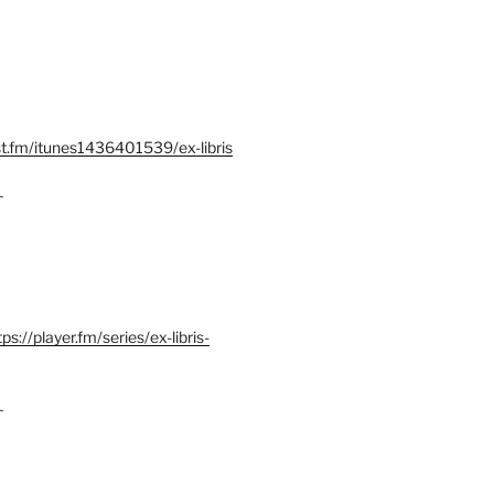
st.fm/itunes1436401539/ex-libris
–
tps://player.fm/series/ex-libris-
–