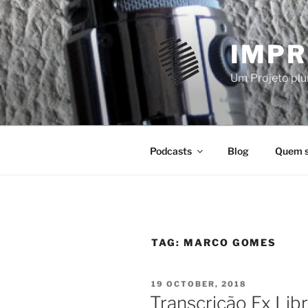
Skip
to
content
IMPR
Um Projeto plur
Podcasts
Blog
Quem 
TAG:
MARCO GOMES
POSTED
19 OCTOBER, 2018
ON
Transcrição Ex Lib