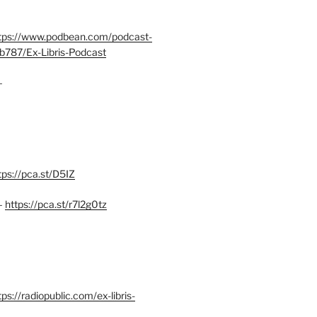
tps://www.podbean.com/podcast-
b787/Ex-Libris-Podcast
–
tps://pca.st/D5IZ
–
https://pca.st/r7l2g0tz
ps://radiopublic.com/ex-libris-