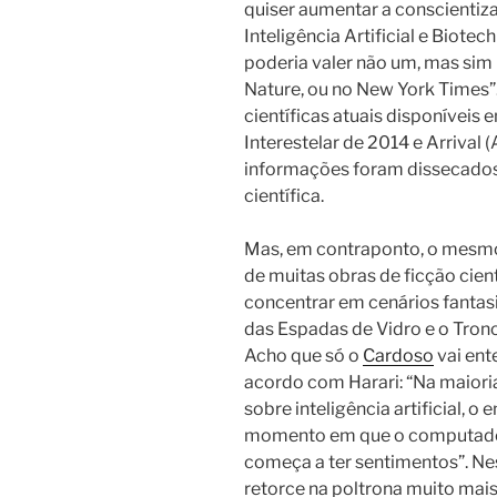
quiser aumentar a conscientiza
Inteligência Artificial e Biotec
poderia valer não um, mas sim 
Nature, ou no New York Times”
científicas atuais disponíveis
Interestelar de 2014 e Arrival 
informações foram dissecados 
científica.
Mas, em contraponto, o mesmo 
de muitas obras de ficção cien
concentrar em cenários fantas
das Espadas de Vidro e o Tron
Acho que só o
Cardoso
vai ent
acordo com Harari: “Na maioria 
sobre inteligência artificial, o
momento em que o computador
começa a ter sentimentos”. Nes
retorce na poltrona muito ma