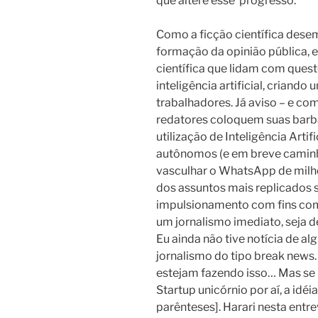
que altere esse
progresso.
Como a ficção científica des
formação da opinião pública, e
científica que lidam com quest
inteligência artificial, criando
trabalhadores. Já aviso – e co
redatores coloquem suas barba
utilização de Inteligência Arti
autônomos (e em breve camin
vasculhar o WhatsApp de milhõ
dos assuntos mais replicados 
impulsionamento com fins come
um jornalismo imediato, seja d
Eu ainda não tive notícia de a
jornalismo do tipo break news
estejam fazendo isso… Mas se
Startup unicórnio por aí, a idé
parênteses]. Harari nesta entr