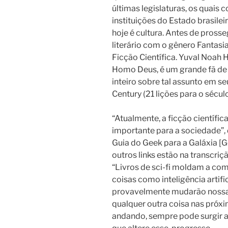
últimas legislaturas, os quais
instituições do Estado brasilei
hoje é cultura. Antes de pross
literário com o gênero Fantasia
Ficção Científica. Yuval Noah H
Homo Deus, é um grande fã de fi
inteiro sobre tal assunto em se
Century (21 lições para o sécul
“Atualmente, a ficção científica
importante para a sociedade”, 
Guia do Geek para a Galáxia [Ge
outros
links estão na transcriç
“Livros de sci-fi moldam a co
coisas como inteligência artific
provavelmente mudarão nossas
qualquer outra coisa nas próx
andando, sempre pode surgir 