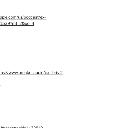
.apple.com/us/podcast/ex-
401539?mt=2&uo=4
–
tps://www.breaker.audio/ex-libris-2
–
x.fm/channel/id1432818