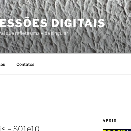
ESSÕES DIGITAIS
al que reflete uma vida singular
sou
Contatos
APOIO
ris – S01e10