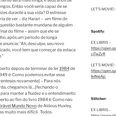
lmente será mais longa, e seus anos de
ngos. Então você seria capaz de se
LET’S MOVIE! 
vezes durante a sua vida? O estresse
ia de ver – diz Harari –
um filme de
 a questão bastante mundana de alguém
final do filme – assim que ele se
Spotify
:
ho, após um período de longa
EX LIBRIS –
 e anuncia: “Ah, desculpe, seu novo
https://open.
tizado, você tem que começar da estaca
ciTwZvR
.”
LET’S MOVIE! 
berto depois de terminar de ler
1984
de
https://open
1949 é: Como podemos evitar esse
IklNieAjc
arenteses novamente] – Para nós
merda, chegamos lá…[fechando o
 para manter a fluidez e o entendimento:
Stitcher:
erto ao fim do livro 1984 é: Como não
irável Mundo Novo
de Aldous Huxley,
EX LIBRIS –
s muito mais difícil.
Todos
https://www.st