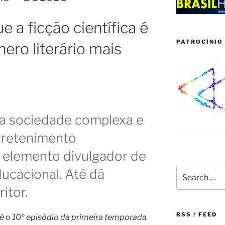
ue a ficção científica é
PATROCÍNIO 
ero literário mais
ma sociedade complexa e
tretenimento
elemento divulgador de
Search
ucacional. Até dá
for:
itor.
RSS / FEED
e é o 10º episódio da primeira temporada