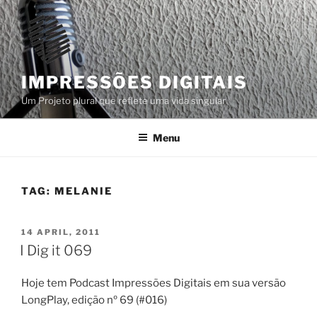
Skip
to
content
IMPRESSÕES DIGITAIS
Um Projeto plural que reflete uma vida singular
Menu
TAG:
MELANIE
POSTED
14 APRIL, 2011
ON
I Dig it 069
Hoje tem Podcast Impressões Digitais em sua versão
LongPlay, edição nº 69 (#016)