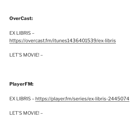
OverCast:
EX LIBRIS –
https://overcast.fm/itunes1436401539/ex-libris
LET’S MOVIE! –
PlayerFM:
EX LIBRIS –
https://player.fm/series/ex-libris-2445074
LET’S MOVIE! –