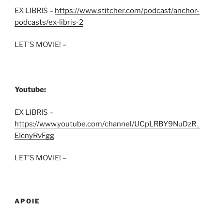
EX LIBRIS –
https://www.stitcher.com/podcast/anchor-
podcasts/ex-libris-2
LET’S MOVIE! –
Youtube:
EX LIBRIS –
https://www.youtube.com/channel/UCpLRBY9NuDzR_
EIcnyRvFgg
LET’S MOVIE! –
APOIE