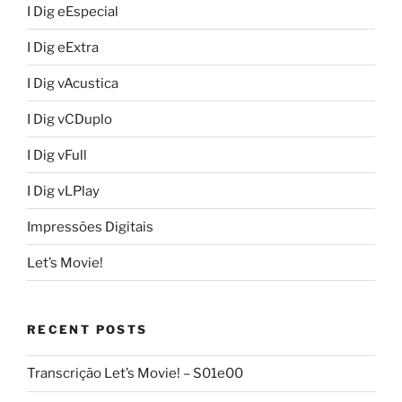
I Dig eEspecial
I Dig eExtra
I Dig vAcustica
I Dig vCDuplo
I Dig vFull
I Dig vLPlay
Impressões Digitais
Let’s Movie!
RECENT POSTS
Transcrição Let’s Movie! – S01e00