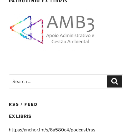
PATROCÍNIO EX LIBRIS
Search
Search
for:
RSS / FEED
EX LIBRIS
https://anchor.fm/s/6a580c4/podcast/rss