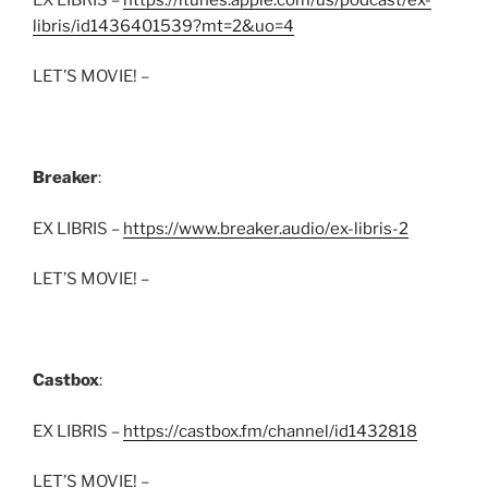
libris/id1436401539?mt=2&uo=4
LET’S MOVIE! –
Breaker
:
EX LIBRIS –
https://www.breaker.audio/ex-libris-2
LET’S MOVIE! –
Castbox
:
EX LIBRIS –
https://castbox.fm/channel/id1432818
LET’S MOVIE! –