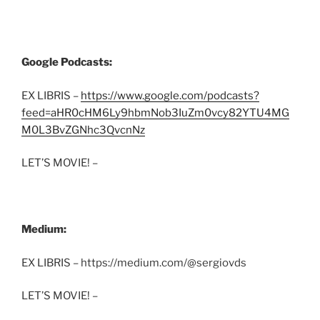
Google Podcasts:
EX LIBRIS –
https://www.google.com/podcasts?
feed=aHR0cHM6Ly9hbmNob3IuZm0vcy82YTU4MG
M0L3BvZGNhc3QvcnNz
LET’S MOVIE! –
Medium:
EX LIBRIS – https://medium.com/@sergiovds
LET’S MOVIE! –