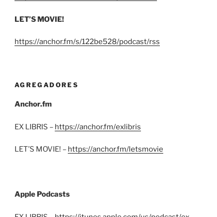
LET’S MOVIE!
https://anchor.fm/s/122be528/podcast/rss
AGREGADORES
Anchor.fm
EX LIBRIS –
https://anchor.fm/exlibris
LET’S MOVIE! –
https://anchor.fm/letsmovie
Apple Podcasts
EX LIBRIS –
https://itunes.apple.com/us/podcast/ex-