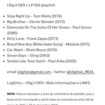
I Dig it 069 v. LP 016 (playlist)
Step Right Up – Tom Waits (1976)
Big Brother – Stevie Wonder (1972)
Diamonds On The Soles Of Her Shoes – Paul Simon
(1986)
Dirty Love – Frank Zappa (1973)
Brand New Key (Rollerskate Song) – Melanie (1971)
Car Wash – Rosie Royce (1976)
Seven Days – Sting (1993)
Smells Like Teen Spirit – Paul Anka (2005)
email:
idigitais@gmail.com
– twitter:
@idigitais_REAL
LogEntry – I Dig it 069 :: Mais informações e LINKS
NOTA
: Abaixo reproduzo a área de comentário do episódio, pois o
back up foi corrompido e perdi todos os comentários entre 26 de