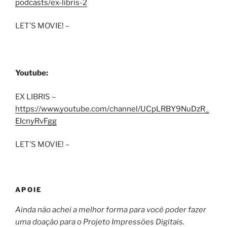
podcasts/ex-libris-2
LET’S MOVIE! –
Youtube:
EX LIBRIS –
https://www.youtube.com/channel/UCpLRBY9NuDzR_
EIcnyRvFgg
LET’S MOVIE! –
APOIE
Ainda não achei a melhor forma para você poder fazer
uma doação para o Projeto Impressões Digitais.