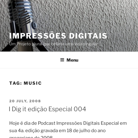
Skip
to
content
IMPRESSÕES DIGITAIS
Um Projeto plural que reflete uma vida singular
Menu
TAG:
MUSIC
POSTED
20 JULY, 2008
ON
I Dig it edição Especial 004
Hoje é dia de Podcast Impressões Digitais Especial em
sua 4a. edição gravada em 18 de julho do ano
gregoriano de 2008.