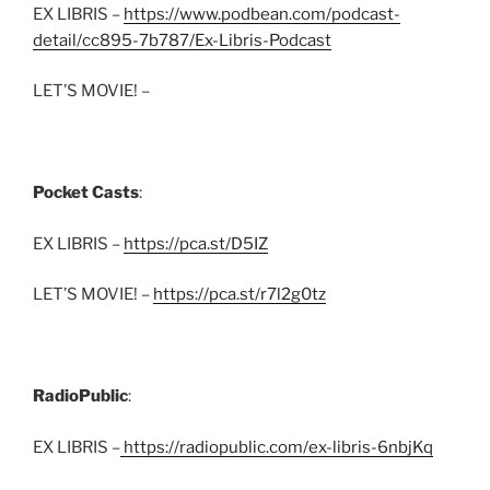
EX LIBRIS –
https://www.podbean.com/podcast-
detail/cc895-7b787/Ex-Libris-Podcast
LET’S MOVIE! –
Pocket Casts
:
EX LIBRIS –
https://pca.st/D5IZ
LET’S MOVIE! –
https://pca.st/r7l2g0tz
RadioPublic
:
EX LIBRIS –
https://radiopublic.com/ex-libris-6nbjKq