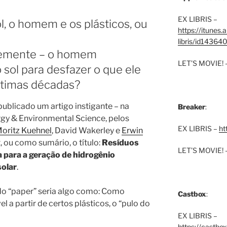
EX LIBRIS –
ol, o homem e os plásticos, ou
https://itunes
libris/id1436
temente – o homem
LET’S MOVIE! 
sol para desfazer o que ele
ltimas décadas?
ublicado um artigo instigante – na
Breaker
:
rgy & Environmental Science, pelos
EX LIBRIS –
ht
oritz Kuehnel
, David Wakerley e
Erwin
 ou como sumário, o título:
Resíduos
LET’S MOVIE! 
 para a geração de hidrogênio
solar
.
o do “paper” seria algo como: Como
Castbox
:
 a partir de certos plásticos, o “pulo do
EX LIBRIS –
https://castbo