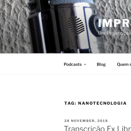
Skip
to
content
IMPR
Um Projeto plur
Podcasts
Blog
Quem 
TAG:
NANOTECNOLOGIA
POSTED
28 NOVEMBER, 2018
ON
Transcrição Ex Lib