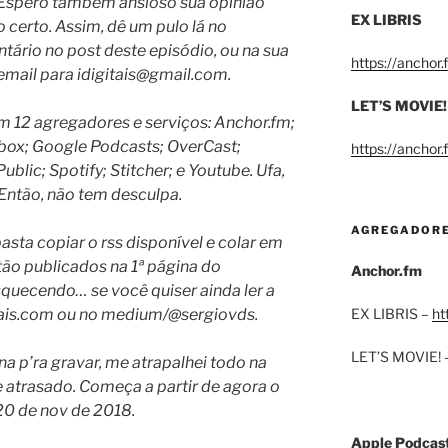
 Espero também ansioso sua opinião
EX LIBRIS
 certo. Assim, dê um pulo lá no
ntário no post deste episódio, ou na sua
https://anchor
 email para
idigitais@gmail.com
.
LET’S MOVIE!
 em 12 agregadores e serviços: Anchor.fm;
box; Google Podcasts; OverCast;
https://anchor
lic; Spotify; Stitcher; e Youtube. Ufa,
. Então, não tem desculpa.
AGREGADOR
basta copiar o rss disponível e colar em
stão publicados na 1ª página do
Anchor.fm
esquecendo… se você quiser ainda ler a
gitais.com ou no medium/@sergiovds.
EX LIBRIS –
ht
LET’S MOVIE! 
a p’ra gravar, me atrapalhei todo na
atrasado. Começa a partir de agora o
20 de nov de 2018.
Apple Podcas