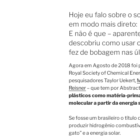
Hoje eu falo sobre o s
em modo mais direto:
E não é que – aparen
descobriu como usar o 
fez de bobagem nas ú
Agora em Agosto de 2018 foi p
Royal Society of Chemical Ene
pesquisadores Taylor Uekert,
M
Reisner
– que tem por Abstract,
plásticos como matéria-prima
molecular a partir da energia 
Se fosse um brasileiro o títul
produzir hidrogênio combustível
gato” e a energia solar.