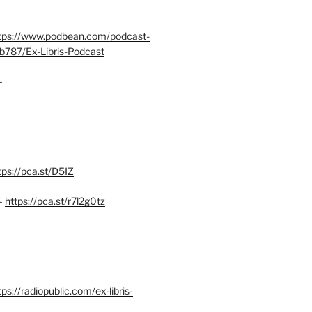
tps://www.podbean.com/podcast-
b787/Ex-Libris-Podcast
–
tps://pca.st/D5IZ
–
https://pca.st/r7l2g0tz
ps://radiopublic.com/ex-libris-