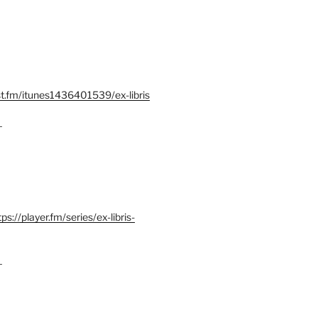
st.fm/itunes1436401539/ex-libris
–
tps://player.fm/series/ex-libris-
–