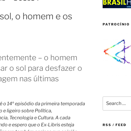
 sol, o homem e os
PATROCÍNIO 
rentemente – o homem
r o sol para desfazer o
agem nas últimas
Search
e é o 14º episódio da primeira temporada
for:
e ligeiro sobre Política,
a, Tecnologia e Cultura. A cada
do e espero que o Ex-Libris esteja
RSS / FEED