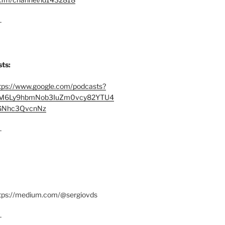
–
ts:
tps://www.google.com/podcasts?
M6Ly9hbmNob3IuZm0vcy82YTU4
Nhc3QvcnNz
–
ttps://medium.com/@sergiovds
–