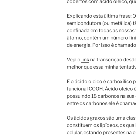
cobertos com ácido oleico, que
Explicando esta última frase: 
semicondutora (ou metálica) 
confinada em todas as nossas
átomo, contém um número finit
de energia. Por isso é chamado
Veja o
link
na transcrição desd
melhor que essa minha tentativ
E o ácido oleico é carboxílico
funcional COOH. Ácido oleico 
possuindo 18 carbonos na sua e
entre os carbonos ele é chama
Os ácidos graxos são uma cla
constituem os lipídeos, os qua
celular, estando presentes na