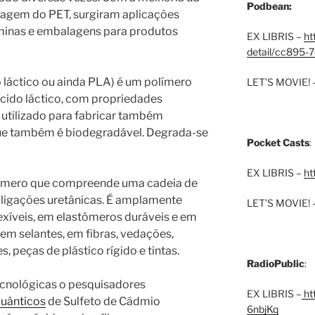
Podbean:
lagem do PET, surgiram aplicações
âminas e embalagens para produtos
EX LIBRIS –
ht
detail/cc895-7
do láctico ou ainda PLA) é um polímero
LET’S MOVIE! 
ácido láctico, com propriedades
 utilizado para fabricar também
ue também é biodegradável. Degrada-se
Pocket Casts
:
EX LIBRIS –
ht
olímero que compreende uma cadeia de
 ligações uretânicas. É amplamente
LET’S MOVIE! 
exíveis, em elastômeros duráveis e em
em selantes, em fibras, vedações,
, peças de plástico rígido e tintas.
RadioPublic
:
cnológicas o pesquisadores
EX LIBRIS –
htt
uânticos
de Sulfeto de Cádmio
6nbjKq