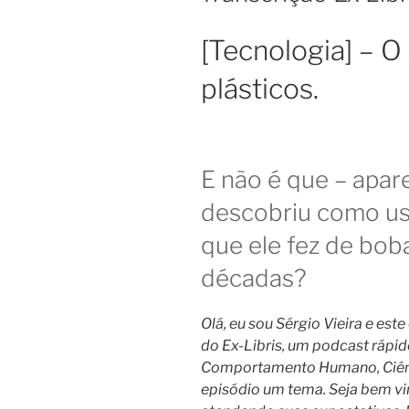
[Tecnologia] – O
plásticos.
E não é que – apa
descobriu como usa
que ele fez de bob
décadas?
Olá, eu sou Sérgio Vieira e est
do Ex-Libris, um podcast rápido 
Comportamento Humano, Ciênci
episódio um tema. Seja bem vin