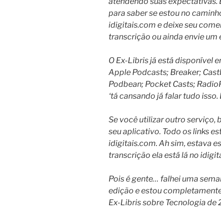
atendendo suas expectativas.
para saber se estou no caminho
idigitais.com e deixe seu come
transcrição ou ainda envie um
O Ex-Libris já está disponível
Apple Podcasts; Breaker; Cast
Podbean; Pocket Casts; RadioPub
‘tá cansando já falar tudo isso
Se você utilizar outro serviço, 
seu aplicativo. Todo os links e
idigitais.com. Ah sim, estava 
transcrição ela está lá no idi
Pois é gente… falhei uma seman
edição e estou completamente 
Ex-Libris sobre Tecnologia de 