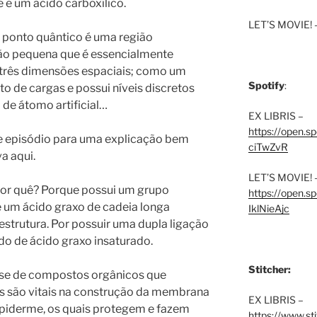
 é um ácido carboxílico.
LET’S MOVIE! 
O ponto quântico é uma região
tão pequena que é essencialmente
 três dimensões espaciais; como um
Spotify
:
o de cargas e possui níveis discretos
 de átomo artificial…
EX LIBRIS –
https://open.
e episódio para uma explicação bem
ciTwZvR
a aqui.
LET’S MOVIE! 
 por quê? Porque possui um grupo
https://open
é um ácido graxo de cadeia longa
IklNieAjc
strutura. Por possuir uma dupla ligação
do de ácido graxo insaturado.
Stitcher:
sse de compostos orgânicos que
is são vitais na construção da membrana
EX LIBRIS –
 epiderme, os quais protegem e fazem
https://www.st