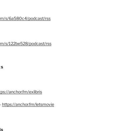
.fm/s/6a580c4/podcast/rss
.fm/s/122be528/podcast/rss
ES
tps://anchor.fm/exlibris
–
https://anchor.fm/letsmovie
ts