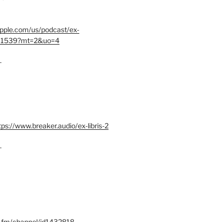
.apple.com/us/podcast/ex-
401539?mt=2&uo=4
–
tps://www.breaker.audio/ex-libris-2
–
x.fm/channel/id1432818