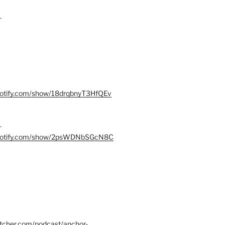
–
spotify.com/show/18drqbnyT3HfQEv
–
.spotify.com/show/2psWDNbSGcN8C
itcher.com/podcast/anchor-