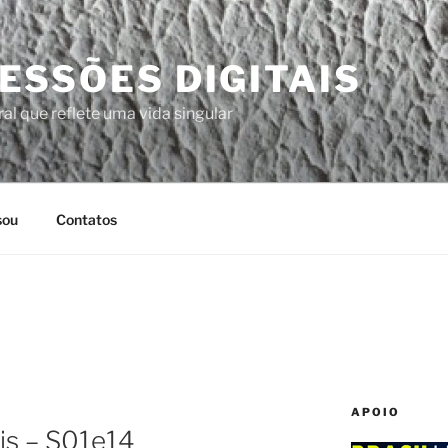
ESSÕES DIGITAIS
al que reflete uma vida singular
sou
Contatos
APOIO
ris – S01e14