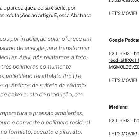
a… parece que a coisa é seria, por
LET’S MOVIE! 
 refutações ao artigo. E, esse Abstract
cos por irradiação solar oferece um
Google Podcas
onsumo de energia para transformar
EX LIBRIS –
ht
cular. Aqui, nós relatamos a foto-
feed=aHR0cH
e três polímeros comumente
MGM0L3BvZG
o, polietileno tereftalato (PET) e
LET’S MOVIE! 
s quânticos de sulfeto de cádmio
 de baixo custo de produção, em
Medium:
emperatura e pressão ambientes,
EX LIBRIS – h
puro e converte o polímero residual
o formiato, acetato e piruvato.
LET’S MOVIE! 