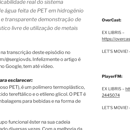
icabilidade real do sistema
e água feita de PET em hidrogênio
ra e transparente demonstração de
OverCast:
ico livre de utilização de metais
EX LIBRIS –
https://overca
LET’S MOVIE! 
na transcrição deste episódio no
m/@sergiovds. Infelizmente o artigo é
 no Google, tem até vídeo.
PlayerFM:
ara esclarecer:
amoso PET), é um polímero termoplástico,
EX LIBRIS –
ht
do tereftálico e o etileno glicol. O PET é
2445074
mbalagens para bebidas e na forma de
LET’S MOVIE! 
upo funcional éster na sua cadeia
sado diversas vezes. Com a melhoria da