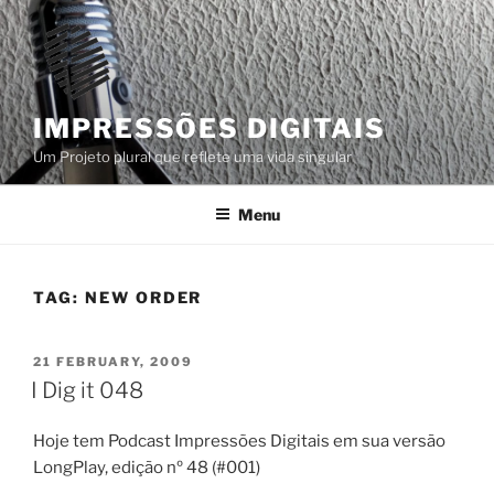
Skip
to
content
IMPRESSÕES DIGITAIS
Um Projeto plural que reflete uma vida singular
Menu
TAG:
NEW ORDER
POSTED
21 FEBRUARY, 2009
ON
I Dig it 048
Hoje tem Podcast Impressões Digitais em sua versão
LongPlay, edição nº 48 (#001)