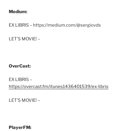
Medium:
EX LIBRIS – https://medium.com/@sergiovds
LET’S MOVIE! –
OverCast:
EX LIBRIS –
https://overcast.fm/itunes1436401539/ex-libris
LET’S MOVIE! –
PlayerFM: