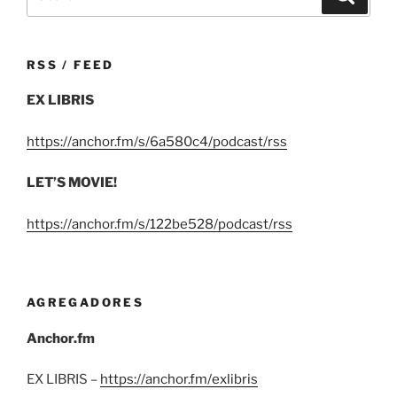
for:
RSS / FEED
EX LIBRIS
https://anchor.fm/s/6a580c4/podcast/rss
LET’S MOVIE!
https://anchor.fm/s/122be528/podcast/rss
AGREGADORES
Anchor.fm
EX LIBRIS –
https://anchor.fm/exlibris