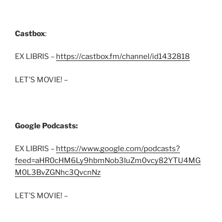
Castbox
:
EX LIBRIS –
https://castbox.fm/channel/id1432818
LET’S MOVIE! –
Google Podcasts:
EX LIBRIS –
https://www.google.com/podcasts?
feed=aHR0cHM6Ly9hbmNob3IuZm0vcy82YTU4MG
M0L3BvZGNhc3QvcnNz
LET’S MOVIE! –