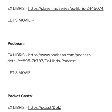
EX LIBRIS –
https://player.fm/series/ex-libris-2445074
LET’S MOVIE! –
Podbean:
EX LIBRIS –
https://www.podbean.com/podcast-
detail/cc895-7b787/Ex-Libris-Podcast
LET’S MOVIE! –
Pocket Casts
:
EX LIBRIS –
https://pca.st/D5IZ