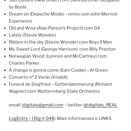
Sub-culture (New Order) com Swordbrother Boogaloo
by Boole
Dream on (Depeche Mode) – remix com John Merrick
Experience
Old and Wise (Alan Parson’s Project) com G4
Lately (Stevie Wonder)
Ribbon in the sky (Stevie Wonder) com Boyz Il Men
My Sweet Lord (George Harrison) com Billy Preston
Norwegian Wood (Lennon and McCartney) com
Charles Parker
A change is gonna come (Sam Cooke) – Al Green
Concerto nº 2 Verão (Vivaldi)
Funeral de Siegfried – Gotterdammerung (Richard
Wagner) com Wuttermberg State Orchestra
email:
idigitais@gmail.com
– twitter:
@idigitais_REAL
LogEntry – I Dig it 048
:: Mais informacoes e LINKS