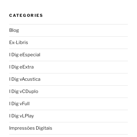
CATEGORIES
Blog
Ex-Libris
I Dig eEspecial
I Dig eExtra
I Dig vAcustica
I Dig vCDuplo
I Dig vFull
I Dig vLPlay
Impressões Digitais