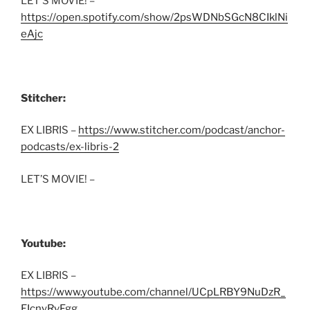
LET’S MOVIE! –
https://open.spotify.com/show/2psWDNbSGcN8CIklNi
eAjc
Stitcher:
EX LIBRIS –
https://www.stitcher.com/podcast/anchor-
podcasts/ex-libris-2
LET’S MOVIE! –
Youtube:
EX LIBRIS –
https://www.youtube.com/channel/UCpLRBY9NuDzR_
EIcnyRvFgg