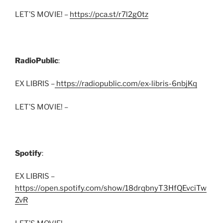
LET’S MOVIE! –
https://pca.st/r7l2g0tz
RadioPublic
:
EX LIBRIS –
https://radiopublic.com/ex-libris-6nbjKq
LET’S MOVIE! –
Spotify
:
EX LIBRIS –
https://open.spotify.com/show/18drqbnyT3HfQEvciTw
ZvR