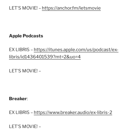
LET’S MOVIE! –
https://anchor.fm/letsmovie
Apple Podcasts
EX LIBRIS –
https://itunes.apple.com/us/podcast/ex-
libris/id1436401539?mt=2&uo=4
LET’S MOVIE! –
Breaker
:
EX LIBRIS –
https://www.breaker.audio/ex-libris-2
LET’S MOVIE! –