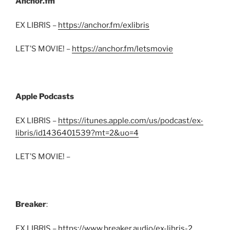
Anchor.fm
EX LIBRIS –
https://anchor.fm/exlibris
LET’S MOVIE! –
https://anchor.fm/letsmovie
Apple Podcasts
EX LIBRIS –
https://itunes.apple.com/us/podcast/ex-
libris/id1436401539?mt=2&uo=4
LET’S MOVIE! –
Breaker
:
EX LIBRIS –
https://www.breaker.audio/ex-libris-2