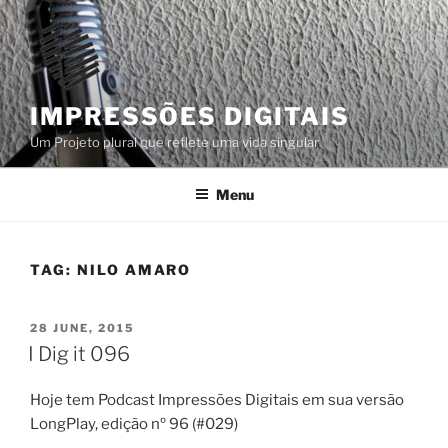
Skip
to
content
IMPRESSÕES DIGITAIS
Um Projeto plural que reflete uma vida singular
Menu
TAG:
NILO AMARO
POSTED
28 JUNE, 2015
ON
I Dig it 096
Hoje tem Podcast Impressões Digitais em sua versão
LongPlay, edição nº 96 (#029)