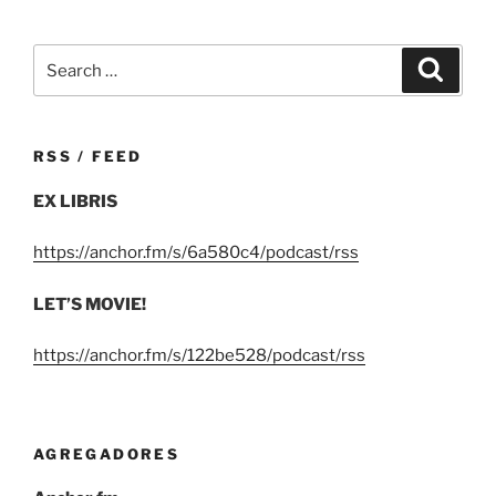
Search
Search
for:
RSS / FEED
EX LIBRIS
https://anchor.fm/s/6a580c4/podcast/rss
LET’S MOVIE!
https://anchor.fm/s/122be528/podcast/rss
AGREGADORES