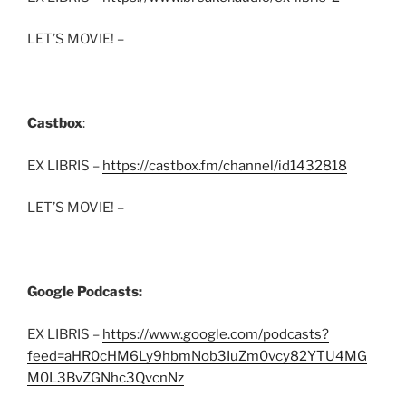
LET’S MOVIE! –
Castbox
:
EX LIBRIS –
https://castbox.fm/channel/id1432818
LET’S MOVIE! –
Google Podcasts:
EX LIBRIS –
https://www.google.com/podcasts?
feed=aHR0cHM6Ly9hbmNob3IuZm0vcy82YTU4MG
M0L3BvZGNhc3QvcnNz