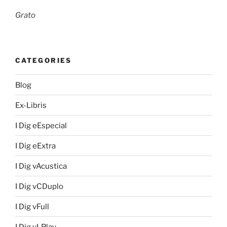
Grato
CATEGORIES
Blog
Ex-Libris
I Dig eEspecial
I Dig eExtra
I Dig vAcustica
I Dig vCDuplo
I Dig vFull
I Dig vLPlay