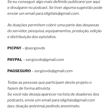
Se eu conseguir algo mais definido publicarei por aqui
e divulgarei no podcast. Se tiver alguma sugestão pode
enviar um email para
idigitais@gmail.com
.
As doações permitem cobrir uma parte das despesas
do servidor, pesquisa, equipamentos, produção, edição
e distribuição dos episódios.
PICPAY
– @sergiovds
PAYPAL
–
sergiovds@gmail.com
PAGSEGURO
–
sergiovds@gmail.com
Todas as pessoas que participam deste projeto o
fazem de forma altruísta.
Se você não deseja aparecer na lista de doadores dos
podcasts, envie um email para
idigitais@gmail.com
(ass: doação anônima) pedindo anonimato.