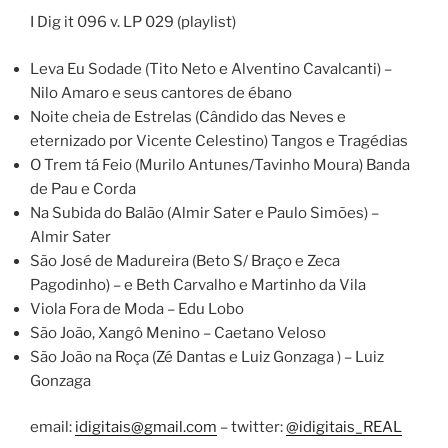
I Dig it 096 v. LP 029 (playlist)
Leva Eu Sodade (Tito Neto e Alventino Cavalcanti) –
Nilo Amaro e seus cantores de ébano
Noite cheia de Estrelas (Cândido das Neves e
eternizado por Vicente Celestino) Tangos e Tragédias
O Trem tá Feio (Murilo Antunes/Tavinho Moura) Banda
de Pau e Corda
Na Subida do Balão (Almir Sater e Paulo Simões) –
Almir Sater
São José de Madureira (Beto S/ Braço e Zeca
Pagodinho) – e Beth Carvalho e Martinho da Vila
Viola Fora de Moda – Edu Lobo
São João, Xangô Menino – Caetano Veloso
São João na Roça (Zé Dantas e Luiz Gonzaga ) – Luiz
Gonzaga
email:
idigitais@gmail.com
– twitter:
@idigitais_REAL