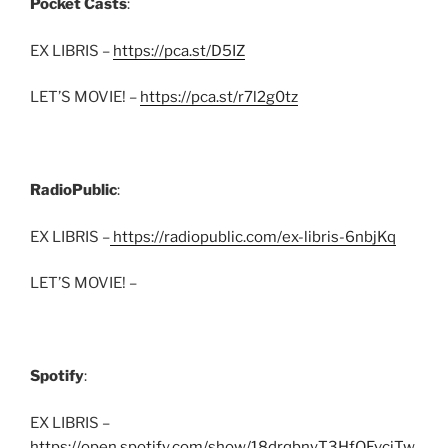
Pocket Casts
:
EX LIBRIS –
https://pca.st/D5IZ
LET’S MOVIE! –
https://pca.st/r7l2g0tz
RadioPublic
:
EX LIBRIS –
https://radiopublic.com/ex-libris-6nbjKq
LET’S MOVIE! –
Spotify
:
EX LIBRIS –
https://open.spotify.com/show/18drqbnyT3HfQEvciTw