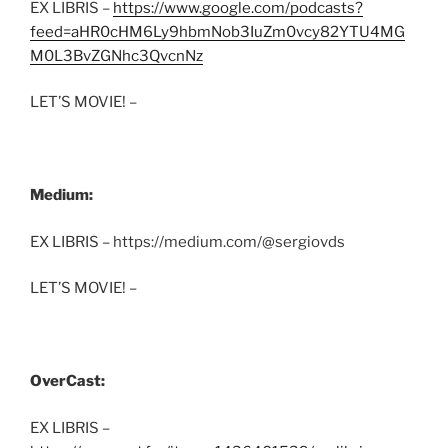
EX LIBRIS –
https://www.google.com/podcasts?
feed=aHR0cHM6Ly9hbmNob3IuZm0vcy82YTU4MG
M0L3BvZGNhc3QvcnNz
LET’S MOVIE! –
Medium:
EX LIBRIS – https://medium.com/@sergiovds
LET’S MOVIE! –
OverCast:
EX LIBRIS –