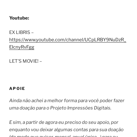
Youtube:
EX LIBRIS –
https://www.youtube.com/channel/UCpLRBY9NuDzR_
EIcnyRvFgg
LET’S MOVIE! –
APOIE
Ainda não achei a melhor forma para você poder fazer
uma doação para o Projeto Impressões Digitais.
E sim, a partir de agora eu preciso do seu apoio, por
enquanto vou deixar algumas contas para sua doação
(do modo que quiser, mensal, anual única…) para eu