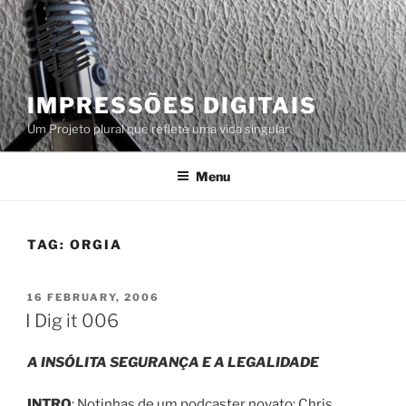
Skip
to
content
IMPRESSÕES DIGITAIS
Um Projeto plural que reflete uma vida singular
Menu
TAG:
ORGIA
POSTED
16 FEBRUARY, 2006
ON
I Dig it 006
A INSÓLITA SEGURANÇA E A LEGALIDADE
INTRO
: Notinhas de um podcaster novato: Chris