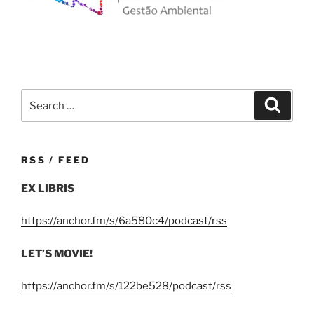
Search
Search
for:
RSS / FEED
EX LIBRIS
https://anchor.fm/s/6a580c4/podcast/rss
LET’S MOVIE!
https://anchor.fm/s/122be528/podcast/rss