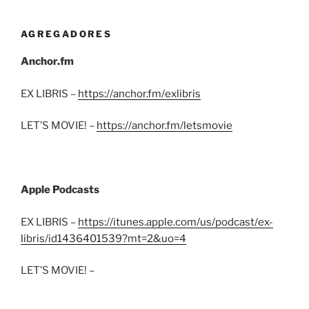
AGREGADORES
Anchor.fm
EX LIBRIS –
https://anchor.fm/exlibris
LET’S MOVIE! –
https://anchor.fm/letsmovie
Apple Podcasts
EX LIBRIS –
https://itunes.apple.com/us/podcast/ex-
libris/id1436401539?mt=2&uo=4
LET’S MOVIE! –