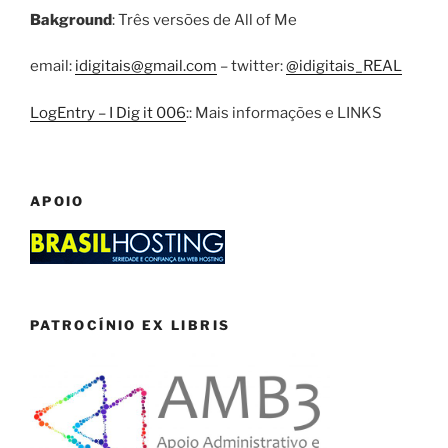
Bakground
: Três versões de All of Me
email:
idigitais@gmail.com
– twitter:
@idigitais_REAL
LogEntry – I Dig it 006
:: Mais informações e LINKS
APOIO
PATROCÍNIO EX LIBRIS