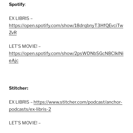
Spotify
:
EX LIBRIS –
https://open.spotify.com/show/18drqbnyT3HfQEvciTw
ZvR
LET’S MOVIE! –
https://open.spotify.com/show/2psWDNbSGcN8CIklNi
eAjc
Stitcher:
EX LIBRIS –
https://www.stitcher.com/podcast/anchor-
podcasts/ex-libris-2
LET’S MOVIE! –