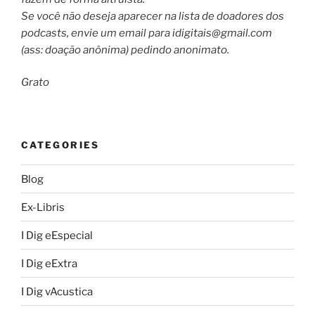
Se você não deseja aparecer na lista de doadores dos
podcasts, envie um email para
idigitais@gmail.com
(ass: doação anônima) pedindo anonimato.
Grato
CATEGORIES
Blog
Ex-Libris
I Dig eEspecial
I Dig eExtra
I Dig vAcustica