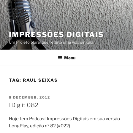
Skip
to
content
IMPRESSÕES DIGITAIS
Um Projeto plural que reflete uma vida singular
Menu
TAG:
RAUL SEIXAS
POSTED
8 DECEMBER, 2012
ON
I Dig it 082
Hoje tem Podcast Impressões Digitais em sua versão
LongPlay, edição nº 82 (#022)