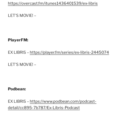
https://overcast.fm/itunes1436401539/ex-libris
LET’S MOVIE! –
PlayerFM:
EX LIBRIS –
https://player.fm/series/ex-libris-2445074
LET’S MOVIE! –
Podbean:
EX LIBRIS –
https://www.podbean.com/podcast-
detail/cc895-7b787/Ex-Libris-Podcast