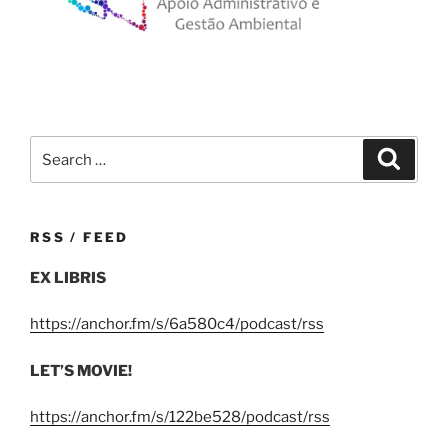
Search
Search
for:
RSS / FEED
EX LIBRIS
https://anchor.fm/s/6a580c4/podcast/rss
LET’S MOVIE!
https://anchor.fm/s/122be528/podcast/rss