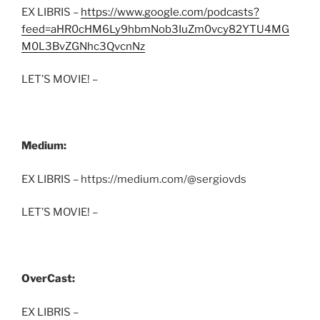
EX LIBRIS –
https://www.google.com/podcasts?
feed=aHR0cHM6Ly9hbmNob3IuZm0vcy82YTU4MG
M0L3BvZGNhc3QvcnNz
LET’S MOVIE! –
Medium:
EX LIBRIS – https://medium.com/@sergiovds
LET’S MOVIE! –
OverCast:
EX LIBRIS –