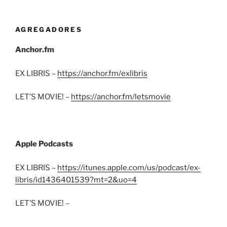
AGREGADORES
Anchor.fm
EX LIBRIS –
https://anchor.fm/exlibris
LET’S MOVIE! –
https://anchor.fm/letsmovie
Apple Podcasts
EX LIBRIS –
https://itunes.apple.com/us/podcast/ex-
libris/id1436401539?mt=2&uo=4
LET’S MOVIE! –