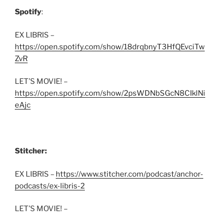
Spotify
:
EX LIBRIS –
https://open.spotify.com/show/18drqbnyT3HfQEvciTw
ZvR
LET’S MOVIE! –
https://open.spotify.com/show/2psWDNbSGcN8CIklNi
eAjc
Stitcher:
EX LIBRIS –
https://www.stitcher.com/podcast/anchor-
podcasts/ex-libris-2
LET’S MOVIE! –