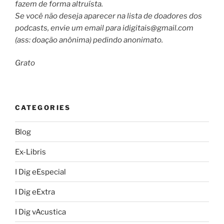
fazem de forma altruísta.
Se você não deseja aparecer na lista de doadores dos
podcasts, envie um email para
idigitais@gmail.com
(ass: doação anônima) pedindo anonimato.
Grato
CATEGORIES
Blog
Ex-Libris
I Dig eEspecial
I Dig eExtra
I Dig vAcustica