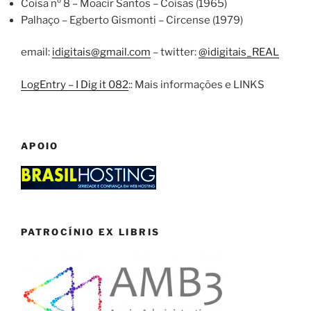
Coisa nº 8 – Moacir Santos – Coisas (1965)
Palhaço – Egberto Gismonti – Circense (1979)
email:
idigitais@gmail.com
– twitter:
@idigitais_REAL
LogEntry – I Dig it 082
:: Mais informações e LINKS
APOIO
PATROCÍNIO EX LIBRIS