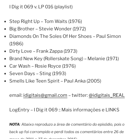
I Dig it 069 v. LP 016 (playlist)
Step Right Up – Tom Waits (1976)
Big Brother – Stevie Wonder (1972)
Diamonds On The Soles Of Her Shoes – Paul Simon
(1986)
Dirty Love – Frank Zappa (1973)
Brand New Key (Rollerskate Song) – Melanie (1971)
Car Wash – Rosie Royce (1976)
Seven Days – Sting (1993)
Smells Like Teen Spirit – Paul Anka (2005)
email:
idigitais@gmail.com
– twitter:
@idigitais_REAL
LogEntry – I Dig it 069 :: Mais informações e LINKS
NOTA
: Abaixo reproduzo a área de comentário do episódio, pois o
back up foi corrompido e perdi todos os comentários entre 26 de