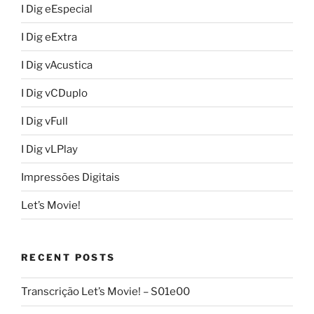
I Dig eEspecial
I Dig eExtra
I Dig vAcustica
I Dig vCDuplo
I Dig vFull
I Dig vLPlay
Impressões Digitais
Let’s Movie!
RECENT POSTS
Transcrição Let’s Movie! – S01e00