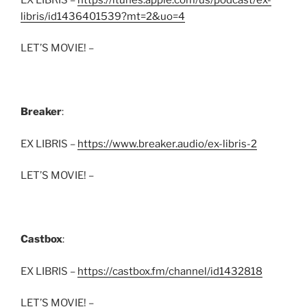
libris/id1436401539?mt=2&uo=4
LET’S MOVIE! –
Breaker
:
EX LIBRIS –
https://www.breaker.audio/ex-libris-2
LET’S MOVIE! –
Castbox
:
EX LIBRIS –
https://castbox.fm/channel/id1432818
LET’S MOVIE! –