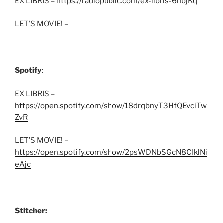
EX LIBRIS –
https://radiopublic.com/ex-libris-6nbjKq
LET’S MOVIE! –
Spotify
:
EX LIBRIS –
https://open.spotify.com/show/18drqbnyT3HfQEvciTw
ZvR
LET’S MOVIE! –
https://open.spotify.com/show/2psWDNbSGcN8CIklNi
eAjc
Stitcher: