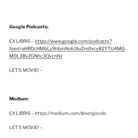
Google Podcasts:
EX LIBRIS –
https://www.google.com/podcasts?
feed=aHR0cHM6Ly9hbmNob3IuZm0vcy82YTU4MG
M0L3BvZGNhc3QvcnNz
LET’S MOVIE! –
Medium:
EX LIBRIS – https://medium.com/@sergiovds
LET’S MOVIE! –