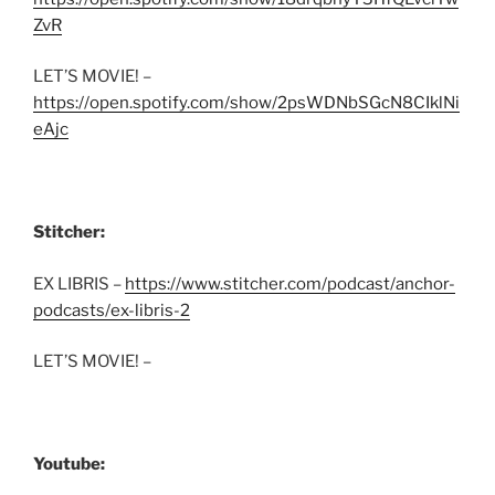
ZvR
LET’S MOVIE! –
https://open.spotify.com/show/2psWDNbSGcN8CIklNi
eAjc
Stitcher:
EX LIBRIS –
https://www.stitcher.com/podcast/anchor-
podcasts/ex-libris-2
LET’S MOVIE! –
Youtube: