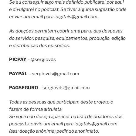
Se eu conseguir algo mais definido publicarei por aqui
e divulgarei no podcast. Se tiver alguma sugestão pode
enviar um email para
idigitais@gmail.com
.
As doações permitem cobrir uma parte das despesas
do servidor, pesquisa, equipamentos, produção, edição
e distribuição dos episódios.
PICPAY
– @sergiovds
PAYPAL
–
sergiovds@gmail.com
PAGSEGURO
–
sergiovds@gmail.com
Todas as pessoas que participam deste projeto o
fazem de forma altruísta.
Se você não deseja aparecer na lista de doadores dos
podcasts, envie um email para
idigitais@gmail.com
(ass: doação anônima) pedindo anonimato.