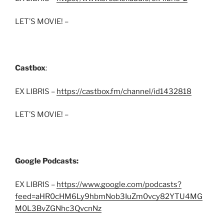
LET’S MOVIE! –
Castbox
:
EX LIBRIS –
https://castbox.fm/channel/id1432818
LET’S MOVIE! –
Google Podcasts:
EX LIBRIS –
https://www.google.com/podcasts?
feed=aHR0cHM6Ly9hbmNob3IuZm0vcy82YTU4MG
M0L3BvZGNhc3QvcnNz