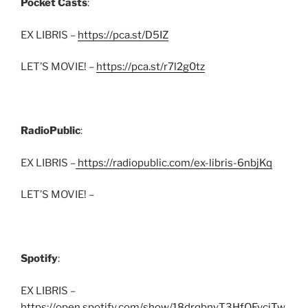
Pocket Casts
:
EX LIBRIS –
https://pca.st/D5IZ
LET’S MOVIE! –
https://pca.st/r7l2g0tz
RadioPublic
:
EX LIBRIS –
https://radiopublic.com/ex-libris-6nbjKq
LET’S MOVIE! –
Spotify
:
EX LIBRIS –
https://open.spotify.com/show/18drqbnyT3HfQEvciTw