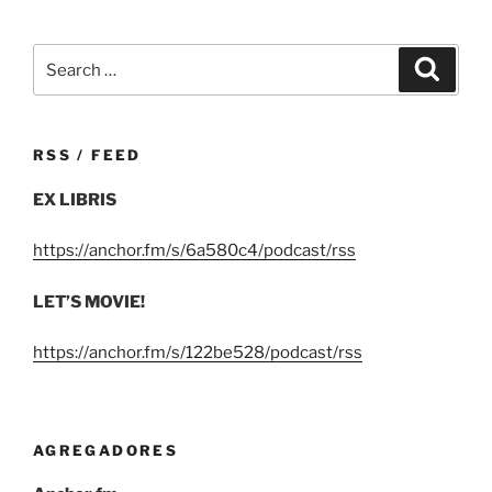
Search
Search
for:
RSS / FEED
EX LIBRIS
https://anchor.fm/s/6a580c4/podcast/rss
LET’S MOVIE!
https://anchor.fm/s/122be528/podcast/rss
AGREGADORES