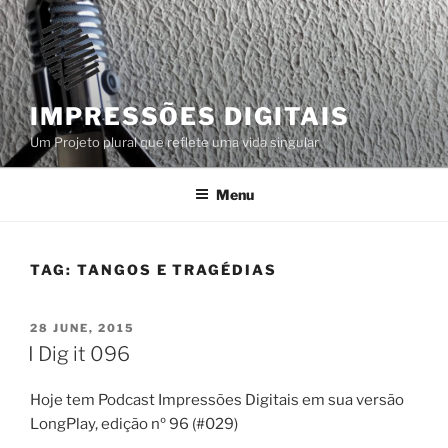
Skip
to
content
IMPRESSÕES DIGITAIS
Um Projeto plural que reflete uma vida singular
Menu
TAG:
TANGOS E TRAGÉDIAS
POSTED
28 JUNE, 2015
ON
I Dig it 096
Hoje tem Podcast Impressões Digitais em sua versão
LongPlay, edição nº 96 (#029)