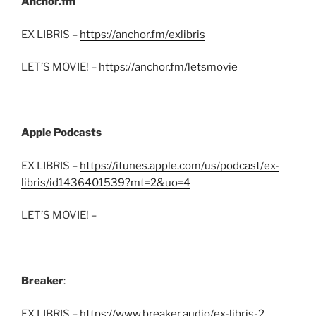
Anchor.fm
EX LIBRIS –
https://anchor.fm/exlibris
LET’S MOVIE! –
https://anchor.fm/letsmovie
Apple Podcasts
EX LIBRIS –
https://itunes.apple.com/us/podcast/ex-
libris/id1436401539?mt=2&uo=4
LET’S MOVIE! –
Breaker
:
EX LIBRIS –
https://www.breaker.audio/ex-libris-2