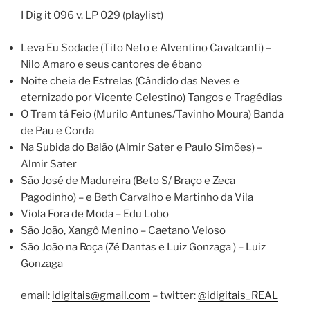
I Dig it 096 v. LP 029 (playlist)
Leva Eu Sodade (Tito Neto e Alventino Cavalcanti) –
Nilo Amaro e seus cantores de ébano
Noite cheia de Estrelas (Cândido das Neves e
eternizado por Vicente Celestino) Tangos e Tragédias
O Trem tá Feio (Murilo Antunes/Tavinho Moura) Banda
de Pau e Corda
Na Subida do Balão (Almir Sater e Paulo Simões) –
Almir Sater
São José de Madureira (Beto S/ Braço e Zeca
Pagodinho) – e Beth Carvalho e Martinho da Vila
Viola Fora de Moda – Edu Lobo
São João, Xangô Menino – Caetano Veloso
São João na Roça (Zé Dantas e Luiz Gonzaga ) – Luiz
Gonzaga
email:
idigitais@gmail.com
– twitter:
@idigitais_REAL