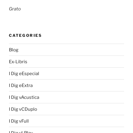
Grato
CATEGORIES
Blog
Ex-Libris
I Dig eEspecial
I Dig eExtra
I Dig vAcustica
I Dig vCDuplo
I Dig vFull
I Dig vLPlay