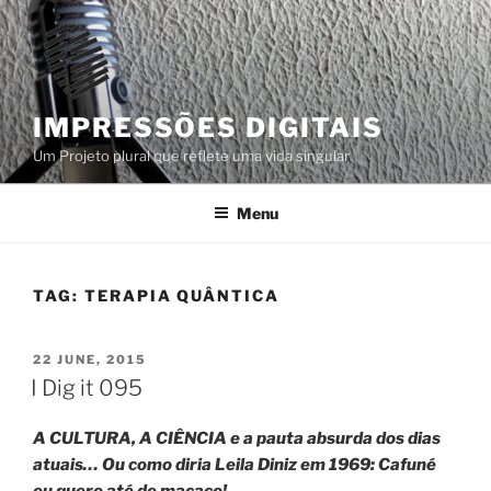
Skip
to
content
IMPRESSÕES DIGITAIS
Um Projeto plural que reflete uma vida singular
Menu
TAG:
TERAPIA QUÂNTICA
POSTED
22 JUNE, 2015
ON
I Dig it 095
A CULTURA, A CIÊNCIA e a pauta absurda dos dias
atuais… Ou como diria Leila Diniz em 1969: Cafuné
eu quero até de macaco!