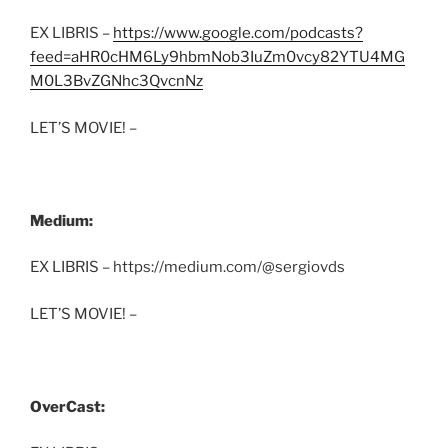
EX LIBRIS –
https://www.google.com/podcasts?
feed=aHR0cHM6Ly9hbmNob3IuZm0vcy82YTU4MG
M0L3BvZGNhc3QvcnNz
LET’S MOVIE! –
Medium:
EX LIBRIS – https://medium.com/@sergiovds
LET’S MOVIE! –
OverCast: