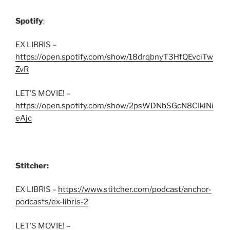
Spotify
:
EX LIBRIS –
https://open.spotify.com/show/18drqbnyT3HfQEvciTw
ZvR
LET’S MOVIE! –
https://open.spotify.com/show/2psWDNbSGcN8CIklNi
eAjc
Stitcher:
EX LIBRIS –
https://www.stitcher.com/podcast/anchor-
podcasts/ex-libris-2
LET’S MOVIE! –