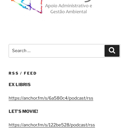
Search
Search
for:
RSS / FEED
EX LIBRIS
https://anchor.fm/s/6a580c4/podcast/rss
LET’S MOVIE!
https://anchor.fm/s/122be528/podcast/rss