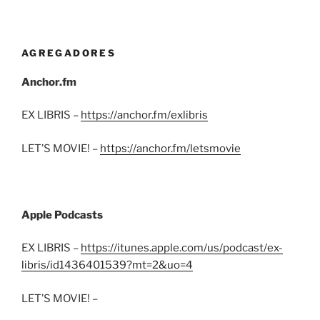
AGREGADORES
Anchor.fm
EX LIBRIS –
https://anchor.fm/exlibris
LET’S MOVIE! –
https://anchor.fm/letsmovie
Apple Podcasts
EX LIBRIS –
https://itunes.apple.com/us/podcast/ex-
libris/id1436401539?mt=2&uo=4
LET’S MOVIE! –