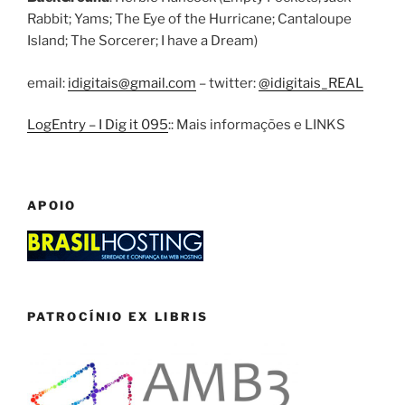
Rabbit; Yams; The Eye of the Hurricane; Cantaloupe
Island; The Sorcerer; I have a Dream)
email:
idigitais@gmail.com
– twitter:
@idigitais_REAL
LogEntry – I Dig it 095
:: Mais informações e LINKS
APOIO
PATROCÍNIO EX LIBRIS