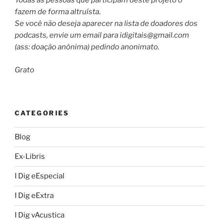
Todas as pessoas que participam deste projeto o
fazem de forma altruísta.
Se você não deseja aparecer na lista de doadores dos
podcasts, envie um email para
idigitais@gmail.com
(ass: doação anônima) pedindo anonimato.
Grato
CATEGORIES
Blog
Ex-Libris
I Dig eEspecial
I Dig eExtra
I Dig vAcustica