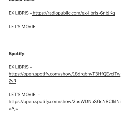
EX LIBRIS –
https://radiopublic.com/ex-libris-6nbjKq
LET’S MOVIE! –
Spotify
:
EX LIBRIS –
https://open.spotify.com/show/18drqbnyT3HfQEvciTw
ZvR
LET’S MOVIE! –
https://open.spotify.com/show/2psWDNbSGcN8CIklNi
eAjc