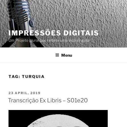
Skip
to
content
IMPRESSÕES DIGITAIS
Um Projeto plural que reflete uma vida singular
Menu
TAG:
TURQUIA
POSTED
23 APRIL, 2019
ON
Transcrição Ex Libris – S01e20