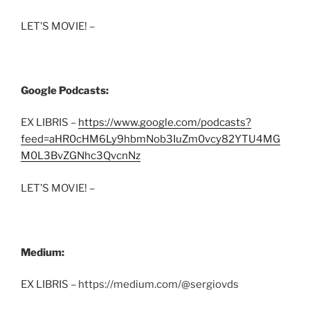
LET’S MOVIE! –
Google Podcasts:
EX LIBRIS –
https://www.google.com/podcasts?
feed=aHR0cHM6Ly9hbmNob3IuZm0vcy82YTU4MG
M0L3BvZGNhc3QvcnNz
LET’S MOVIE! –
Medium:
EX LIBRIS – https://medium.com/@sergiovds