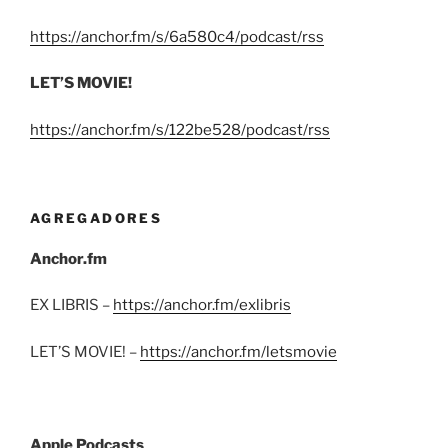
https://anchor.fm/s/6a580c4/podcast/rss
LET’S MOVIE!
https://anchor.fm/s/122be528/podcast/rss
AGREGADORES
Anchor.fm
EX LIBRIS –
https://anchor.fm/exlibris
LET’S MOVIE! –
https://anchor.fm/letsmovie
Apple Podcasts