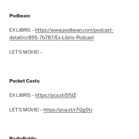
Podbean:
EX LIBRIS –
https://www.podbean.com/podcast-
detail/cc895-7b787/Ex-Libris-Podcast
LET’S MOVIE! –
Pocket Casts
:
EX LIBRIS –
https://pca.st/D5IZ
LET’S MOVIE! –
https://pca.st/r7l2g0tz
RadioPublic
: