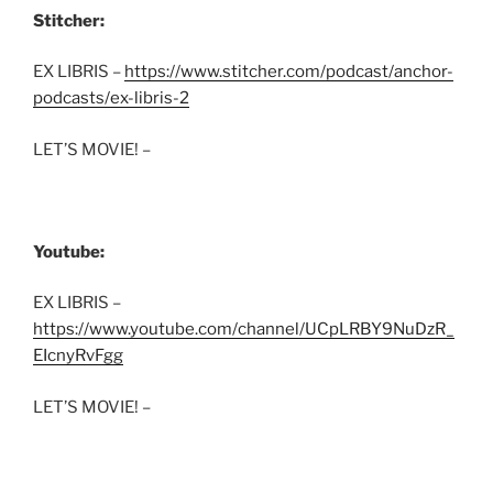
Stitcher:
EX LIBRIS –
https://www.stitcher.com/podcast/anchor-
podcasts/ex-libris-2
LET’S MOVIE! –
Youtube:
EX LIBRIS –
https://www.youtube.com/channel/UCpLRBY9NuDzR_
EIcnyRvFgg
LET’S MOVIE! –