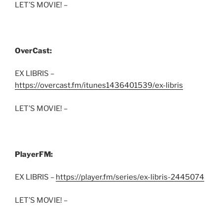
LET’S MOVIE! –
OverCast:
EX LIBRIS –
https://overcast.fm/itunes1436401539/ex-libris
LET’S MOVIE! –
PlayerFM:
EX LIBRIS –
https://player.fm/series/ex-libris-2445074
LET’S MOVIE! –