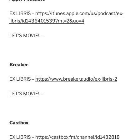
EX LIBRIS –
https://itunes.apple.com/us/podcast/ex-
libris/id1436401539?mt=2&uo=4
LET’S MOVIE! –
Breaker
:
EX LIBRIS –
https://www.breaker.audio/ex-libris-2
LET’S MOVIE! –
Castbox
:
EX LIBRIS –
https://castbox.fm/channel/id1432818