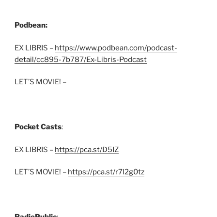
Podbean:
EX LIBRIS –
https://www.podbean.com/podcast-
detail/cc895-7b787/Ex-Libris-Podcast
LET’S MOVIE! –
Pocket Casts
:
EX LIBRIS –
https://pca.st/D5IZ
LET’S MOVIE! –
https://pca.st/r7l2g0tz