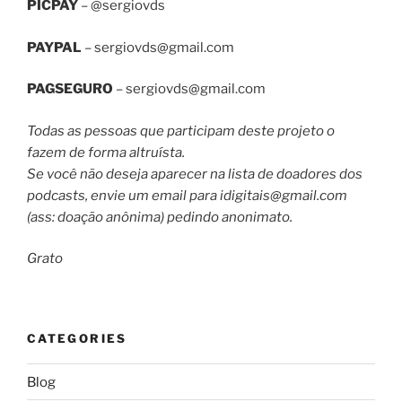
PICPAY
– @sergiovds
PAYPAL
–
sergiovds@gmail.com
PAGSEGURO
–
sergiovds@gmail.com
Todas as pessoas que participam deste projeto o
fazem de forma altruísta.
Se você não deseja aparecer na lista de doadores dos
podcasts, envie um email para
idigitais@gmail.com
(ass: doação anônima) pedindo anonimato.
Grato
CATEGORIES
Blog