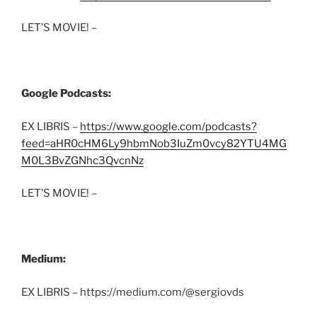
LET’S MOVIE! –
Google Podcasts:
EX LIBRIS –
https://www.google.com/podcasts?
feed=aHR0cHM6Ly9hbmNob3IuZm0vcy82YTU4MG
M0L3BvZGNhc3QvcnNz
LET’S MOVIE! –
Medium:
EX LIBRIS – https://medium.com/@sergiovds