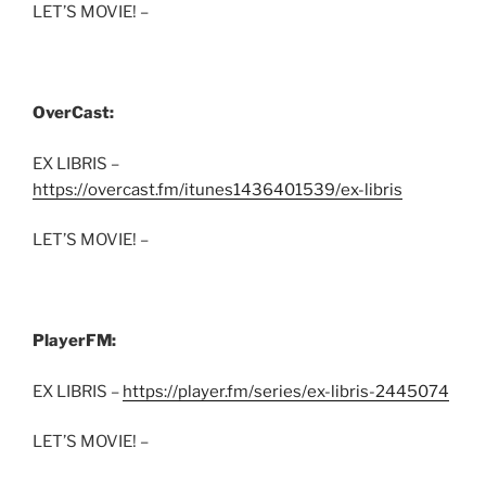
LET’S MOVIE! –
OverCast:
EX LIBRIS –
https://overcast.fm/itunes1436401539/ex-libris
LET’S MOVIE! –
PlayerFM:
EX LIBRIS –
https://player.fm/series/ex-libris-2445074
LET’S MOVIE! –