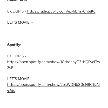
RadioPublic
:
EX LIBRIS –
https://radiopublic.com/ex-libris-6nbjKq
LET’S MOVIE! –
Spotify
:
EX LIBRIS –
https://open.spotify.com/show/18drqbnyT3HfQEvciTw
ZvR
LET’S MOVIE! –
https://open.spotify.com/show/2psWDNbSGcN8CIklNi
eAjc