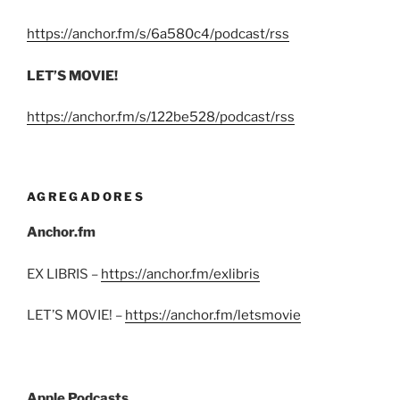
https://anchor.fm/s/6a580c4/podcast/rss
LET’S MOVIE!
https://anchor.fm/s/122be528/podcast/rss
AGREGADORES
Anchor.fm
EX LIBRIS –
https://anchor.fm/exlibris
LET’S MOVIE! –
https://anchor.fm/letsmovie
Apple Podcasts