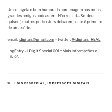
Uma singela e bem humorada homenagem aos meus
grandes amigos podcasters. Não resisti… Se-deus-
quiser (e outros podcasters deixarem) este é primeiro
de uma série.
email:
idigitais@gmail.com
– twitter:
@idigitais_REAL
LogEntry – I Dig it Special 001
:: Mais informações e
LINKS
CATEGORIES
I DIG EESPECIAL
,
IMPRESSÕES DIGITAIS