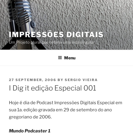
Skip
to
content
IMPRESSÕES DIGITAIS
Um Projeto plural que reflete uma vida singular
Menu
POSTED
27 SEPTEMBER, 2006
BY
SERGIO VIEIRA
ON
I Dig it edição Especial 001
Hoje é dia de Podcast Impressões Digitais Especial em
sua 1a. edição gravada em 29 de setembro do ano
gregoriano de 2006.
Mundo Podcaster 1