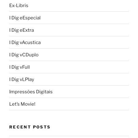
Ex-Libris
I Dig eEspecial
I Dig eExtra
I Dig vAcustica
I Dig vCDuplo
I Dig vFull
I Dig vLPlay
Impressões Digitais
Let’s Movie!
RECENT POSTS