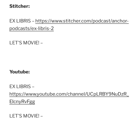
Stitcher:
EX LIBRIS –
https://www.stitcher.com/podcast/anchor-
podcasts/ex-libris-2
LET’S MOVIE! –
Youtube:
EX LIBRIS –
https://www.youtube.com/channel/UCpLRBY9NuDzR_
EIcnyRvFgg
LET’S MOVIE! –