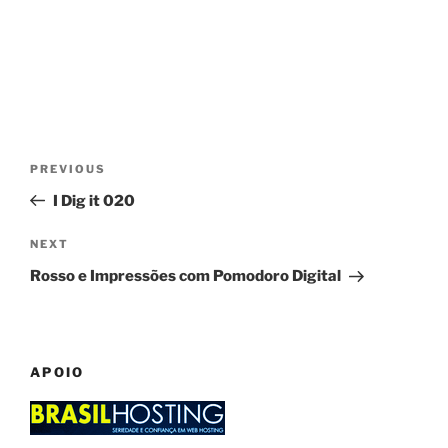
Post
Previous
PREVIOUS
navigation
Post
I Dig it 020
Next
NEXT
Post
Rosso e Impressões com Pomodoro Digital
APOIO