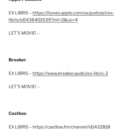
EX LIBRIS –
https://itunes.apple.com/us/podcast/ex-
libris/id1436401539?mt=2&uo=4
LET’S MOVIE! –
Breaker
:
EX LIBRIS –
https://www.breaker.audio/ex-libris-2
LET’S MOVIE! –
Castbox
:
EX LIBRIS –
https://castbox.fm/channel/id1432818