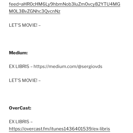
feed=aHR0cHM6Ly9hbmNob3IuZm0vcy82YTU4MG
M0L3BvZGNhc3QvcnNz
LET’S MOVIE! –
Medium:
EX LIBRIS – https://medium.com/@sergiovds
LET’S MOVIE! –
OverCast:
EX LIBRIS –
https://overcast.fm/itunes1436401539/ex-libris