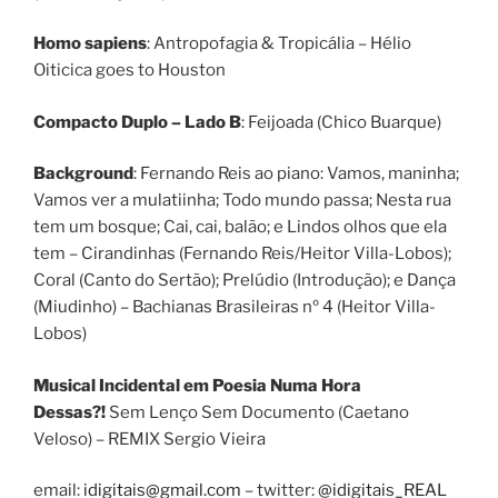
Homo sapiens
: Antropofagia & Tropicália – Hélio
Oiticica goes to Houston
Compacto Duplo – Lado B
: Feijoada (Chico Buarque)
Background
: Fernando Reis ao piano: Vamos, maninha;
Vamos ver a mulatiinha; Todo mundo passa; Nesta rua
tem um bosque; Cai, cai, balão; e Lindos olhos que ela
tem – Cirandinhas (Fernando Reis/Heitor Villa-Lobos);
Coral (Canto do Sertão); Prelúdio (Introdução); e Dança
(Miudinho) – Bachianas Brasileiras nº 4 (Heitor Villa-
Lobos)
Musical Incidental em Poesia Numa Hora
Dessas?!
Sem Lenço Sem Documento (Caetano
Veloso) – REMIX Sergio Vieira
email:
idigitais@gmail.com
– twitter:
@idigitais_REAL