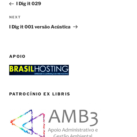
Post
I Dig it 029
Next
NEXT
Post
I Dig it 001 versão Acústica
APOIO
PATROCÍNIO EX LIBRIS