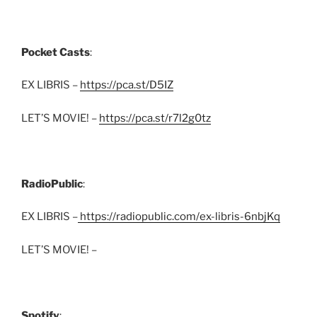
Pocket Casts
:
EX LIBRIS –
https://pca.st/D5IZ
LET’S MOVIE! –
https://pca.st/r7l2g0tz
RadioPublic
:
EX LIBRIS –
https://radiopublic.com/ex-libris-6nbjKq
LET’S MOVIE! –
Spotify
: