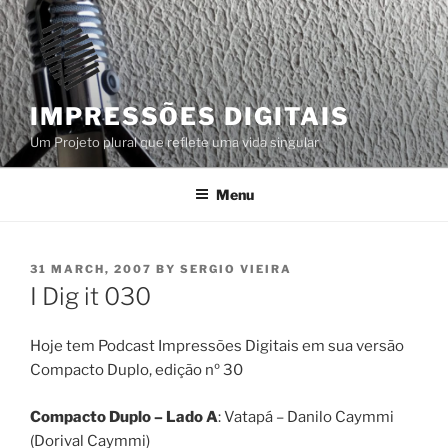
Skip
to
content
IMPRESSÕES DIGITAIS
Um Projeto plural que reflete uma vida singular
Menu
POSTED
31 MARCH, 2007
BY
SERGIO VIEIRA
ON
I Dig it 030
Hoje tem Podcast Impressões Digitais em sua versão
Compacto Duplo, edição nº 30
Compacto Duplo – Lado A
: Vatapá – Danilo Caymmi
(Dorival Caymmi)