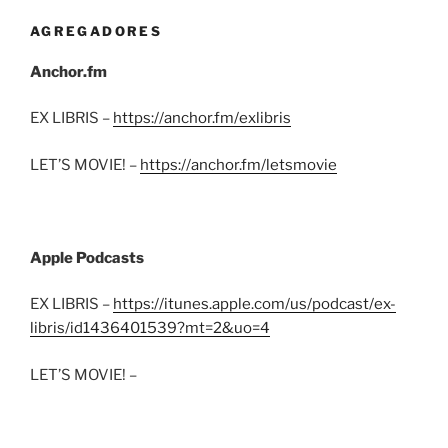
AGREGADORES
Anchor.fm
EX LIBRIS –
https://anchor.fm/exlibris
LET’S MOVIE! –
https://anchor.fm/letsmovie
Apple Podcasts
EX LIBRIS –
https://itunes.apple.com/us/podcast/ex-
libris/id1436401539?mt=2&uo=4
LET’S MOVIE! –