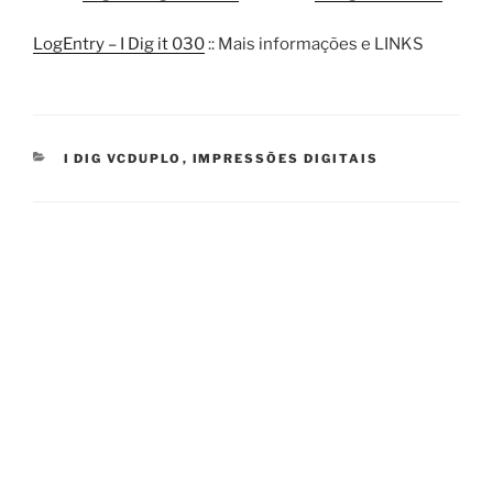
LogEntry – I Dig it 030
:: Mais informações e LINKS
CATEGORIES
I DIG VCDUPLO
,
IMPRESSÕES DIGITAIS