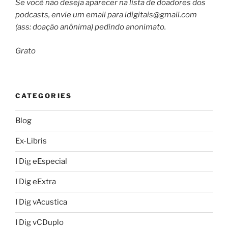
Se você não deseja aparecer na lista de doadores dos
podcasts, envie um email para
idigitais@gmail.com
(ass: doação anônima) pedindo anonimato.
Grato
CATEGORIES
Blog
Ex-Libris
I Dig eEspecial
I Dig eExtra
I Dig vAcustica
I Dig vCDuplo