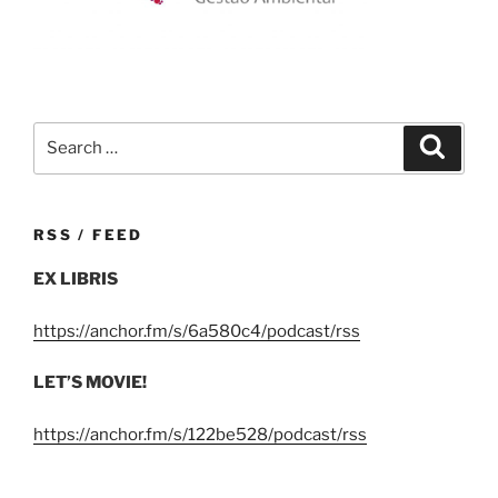
Search
Search
for:
RSS / FEED
EX LIBRIS
https://anchor.fm/s/6a580c4/podcast/rss
LET’S MOVIE!
https://anchor.fm/s/122be528/podcast/rss