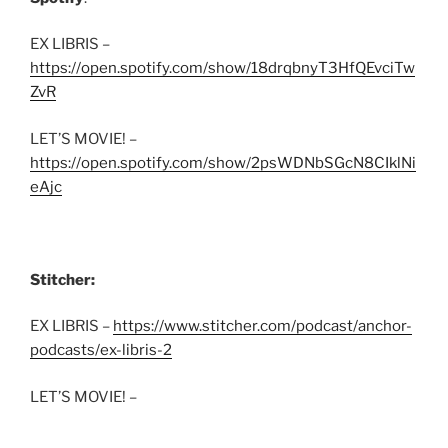
EX LIBRIS –
https://open.spotify.com/show/18drqbnyT3HfQEvciTw
ZvR
LET’S MOVIE! –
https://open.spotify.com/show/2psWDNbSGcN8CIklNi
eAjc
Stitcher:
EX LIBRIS –
https://www.stitcher.com/podcast/anchor-
podcasts/ex-libris-2
LET’S MOVIE! –