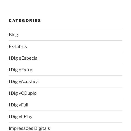
CATEGORIES
Blog
Ex-Libris
I Dig eEspecial
I Dig eExtra
I Dig vAcustica
I Dig vCDuplo
I Dig vFull
I Dig vLPlay
Impressões Digitais