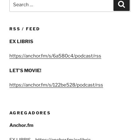
Search
Search
for:
RSS / FEED
EX LIBRIS
https://anchor.fm/s/6a580c4/podcast/rss
LET’S MOVIE!
https://anchor.fm/s/122be528/podcast/rss
AGREGADORES
Anchor.fm
EX LIBRIS –
https://anchor.fm/exlibris