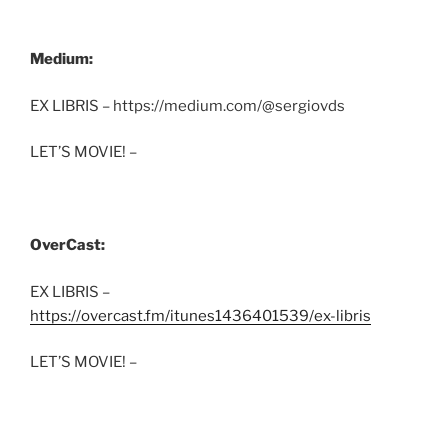
Medium:
EX LIBRIS – https://medium.com/@sergiovds
LET’S MOVIE! –
OverCast:
EX LIBRIS –
https://overcast.fm/itunes1436401539/ex-libris
LET’S MOVIE! –