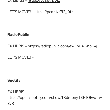
EX LIBRIS –
https://pca.st/D5IZ
LET’S MOVIE! –
https://pca.st/r7l2g0tz
RadioPublic
:
EX LIBRIS –
https://radiopublic.com/ex-libris-6nbjKq
LET’S MOVIE! –
Spotify
:
EX LIBRIS –
https://open.spotify.com/show/18drqbnyT3HfQEvciTw
ZvR