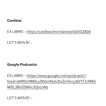
Castbox
:
EX LIBRIS –
https://castbox.fm/channel/id1432818
LET’S MOVIE! –
Google Podcasts:
EX LIBRIS –
https://www.google.com/podcasts?
feed=aHR0cHM6Ly9hbmNob3IuZm0vcy82YTU4MG
M0L3BvZGNhc3QvcnNz
LET’S MOVIE! –