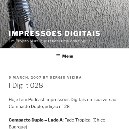
Skip
to
content
IMPRESSÕES DIGITAIS
Um Projeto plural que reflete uma vida singular
Menu
POSTED
5 MARCH, 2007
BY
SERGIO VIEIRA
ON
I Dig it 028
Hoje tem Podcast Impressões Digitais em sua versão
Compacto Duplo, edição nº 28
Compacto Duplo – Lado A
: Fado Tropical (Chico
Buarque)