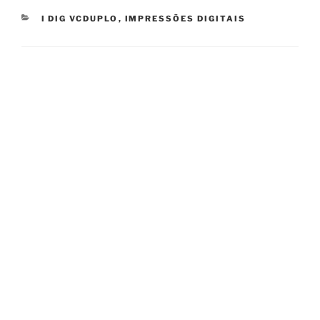
CATEGORIES
I DIG VCDUPLO
,
IMPRESSÕES DIGITAIS