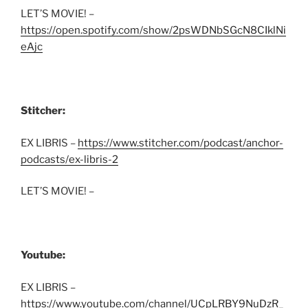
LET’S MOVIE! –
https://open.spotify.com/show/2psWDNbSGcN8CIklNi
eAjc
Stitcher:
EX LIBRIS –
https://www.stitcher.com/podcast/anchor-
podcasts/ex-libris-2
LET’S MOVIE! –
Youtube:
EX LIBRIS –
https://www.youtube.com/channel/UCpLRBY9NuDzR_