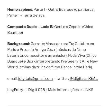
Homo sapiens
: Parte I – Outro Buarque (o patriarca);
Parte II – Terra Gelada.
Compacto Duplo – Lado B
: Geni e o Zepelin (Chico
Buarque)
Background
: Garrote; Maracatu pra Tu; Outubro em
Paris e Prezado Amigo Zeca (músicas de Nene –
baterista, compositor e arranjador); Roda Viva (Chico
Buarque) e Bjork interpretando I’ve Seem it All e New
World (ambas da trilha do filme Dance in the Dark).
email:
idigitais@gmail.com
– twitter:
@idigitais_REAL
LogEntry – I Dig it 028
:: Mais informações e LINKS