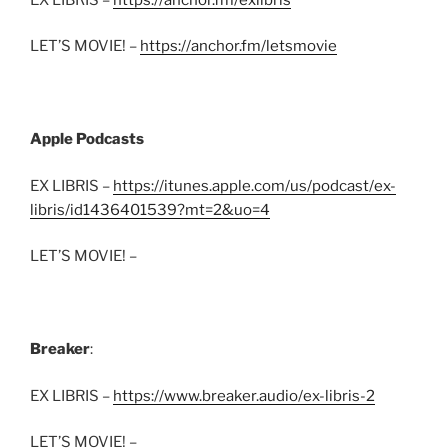
LET’S MOVIE! –
https://anchor.fm/letsmovie
Apple Podcasts
EX LIBRIS –
https://itunes.apple.com/us/podcast/ex-
libris/id1436401539?mt=2&uo=4
LET’S MOVIE! –
Breaker
:
EX LIBRIS –
https://www.breaker.audio/ex-libris-2
LET’S MOVIE! –