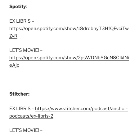
Spotify
:
EX LIBRIS –
https://open.spotify.com/show/18drqbnyT3HfQEvciTw
ZvR
LET’S MOVIE! –
https://open.spotify.com/show/2psWDNbSGcN8CIklNi
eAjc
Stitcher:
EX LIBRIS –
https://www.stitcher.com/podcast/anchor-
podcasts/ex-libris-2
LET’S MOVIE! –