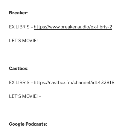
Breaker
:
EX LIBRIS –
https://www.breaker.audio/ex-libris-2
LET’S MOVIE! –
Castbox
:
EX LIBRIS –
https://castbox.fm/channel/id1432818
LET’S MOVIE! –
Google Podcasts: