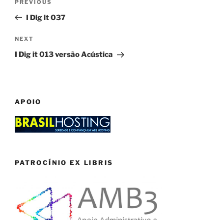
Previous
PREVIOUS
navigation
Post
I Dig it 037
Next
NEXT
Post
I Dig it 013 versão Acústica
APOIO
PATROCÍNIO EX LIBRIS