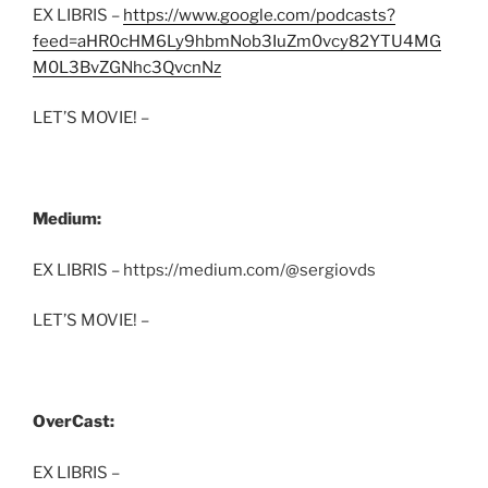
EX LIBRIS –
https://www.google.com/podcasts?
feed=aHR0cHM6Ly9hbmNob3IuZm0vcy82YTU4MG
M0L3BvZGNhc3QvcnNz
LET’S MOVIE! –
Medium:
EX LIBRIS – https://medium.com/@sergiovds
LET’S MOVIE! –
OverCast:
EX LIBRIS –