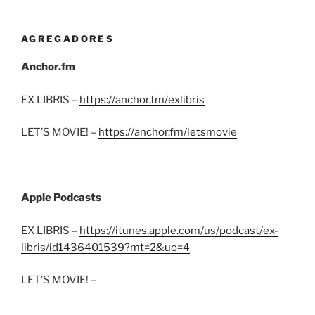
AGREGADORES
Anchor.fm
EX LIBRIS –
https://anchor.fm/exlibris
LET’S MOVIE! –
https://anchor.fm/letsmovie
Apple Podcasts
EX LIBRIS –
https://itunes.apple.com/us/podcast/ex-
libris/id1436401539?mt=2&uo=4
LET’S MOVIE! –