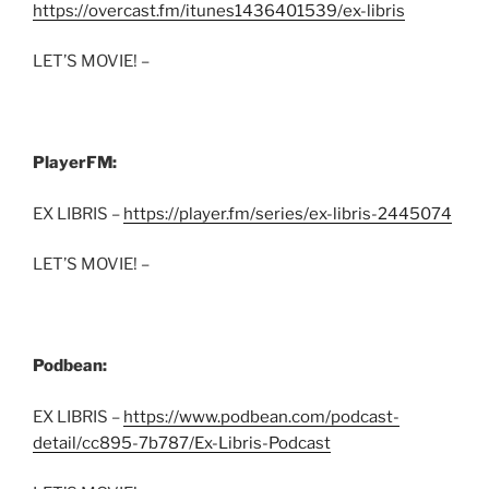
https://overcast.fm/itunes1436401539/ex-libris
LET’S MOVIE! –
PlayerFM:
EX LIBRIS –
https://player.fm/series/ex-libris-2445074
LET’S MOVIE! –
Podbean:
EX LIBRIS –
https://www.podbean.com/podcast-
detail/cc895-7b787/Ex-Libris-Podcast