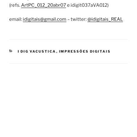
(refs.
ArtPC_012_20abr07
e idigit037aVA012)
email:
idigitais@gmail.com
– twitter:
@idigitais_REAL
CATEGORIES
I DIG VACUSTICA
,
IMPRESSÕES DIGITAIS