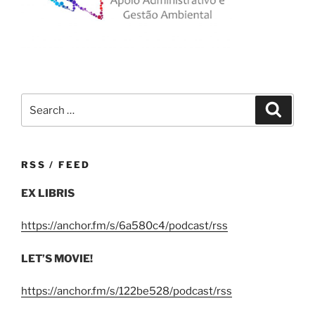
Search
Search
for:
RSS / FEED
EX LIBRIS
https://anchor.fm/s/6a580c4/podcast/rss
LET’S MOVIE!
https://anchor.fm/s/122be528/podcast/rss