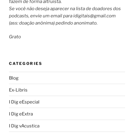
fazem de forma altruísta.
Se você não deseja aparecer na lista de doadores dos
podcasts, envie um email para
idigitais@gmail.com
(ass: doação anônima) pedindo anonimato.
Grato
CATEGORIES
Blog
Ex-Libris
I Dig eEspecial
I Dig eExtra
I Dig vAcustica