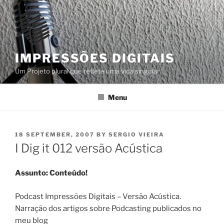
Skip
to
content
IMPRESSÕES DIGITAIS
Um Projeto plural que reflete uma vida singular
Menu
POSTED
18 SEPTEMBER, 2007
BY
SERGIO VIEIRA
ON
I Dig it 012 versão Acústica
Assunto: Conteúdo!
Podcast Impressões Digitais – Versão Acústica.
Narração dos artigos sobre Podcasting publicados no
meu blog