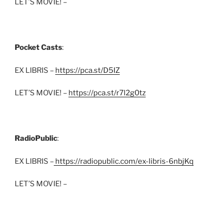
LET’S MOVIE! –
Pocket Casts
:
EX LIBRIS –
https://pca.st/D5IZ
LET’S MOVIE! –
https://pca.st/r7l2g0tz
RadioPublic
:
EX LIBRIS –
https://radiopublic.com/ex-libris-6nbjKq
LET’S MOVIE! –