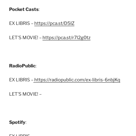
Pocket Casts
:
EX LIBRIS –
https://pca.st/D5IZ
LET’S MOVIE! –
https://pca.st/r7l2g0tz
RadioPublic
:
EX LIBRIS –
https://radiopublic.com/ex-libris-6nbjKq
LET’S MOVIE! –
Spotify
: