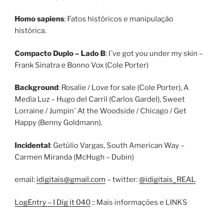
Homo sapiens
: Fatos históricos e manipulação
histórica.
Compacto Duplo – Lado B
: I´ve got you under my skin –
Frank Sinatra e Bonno Vox (Cole Porter)
Background
: Rosalie / Love for sale (Cole Porter), A
Media Luz – Hugo del Carril (Carlos Gardel), Sweet
Lorraine / Jumpin´ At the Woodside / Chicago / Get
Happy (Benny Goldmann).
Incidental
: Getúlio Vargas, South American Way –
Carmen Miranda (McHugh – Dubin)
email:
idigitais@gmail.com
– twitter:
@idigitais_REAL
LogEntry – I Dig it 040
:: Mais informações e LINKS