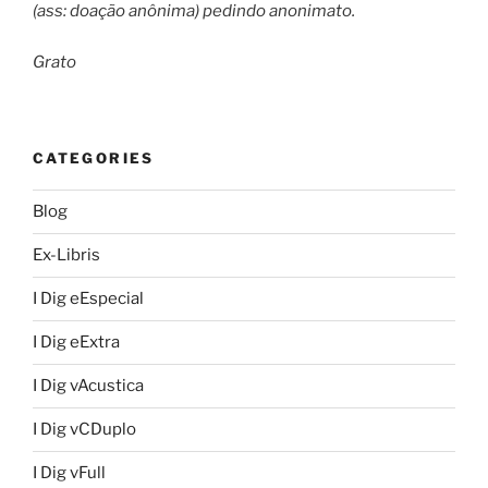
(ass: doação anônima) pedindo anonimato.
Grato
CATEGORIES
Blog
Ex-Libris
I Dig eEspecial
I Dig eExtra
I Dig vAcustica
I Dig vCDuplo
I Dig vFull