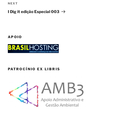
Next
NEXT
Post
I Dig it edição Especial 003
APOIO
PATROCÍNIO EX LIBRIS