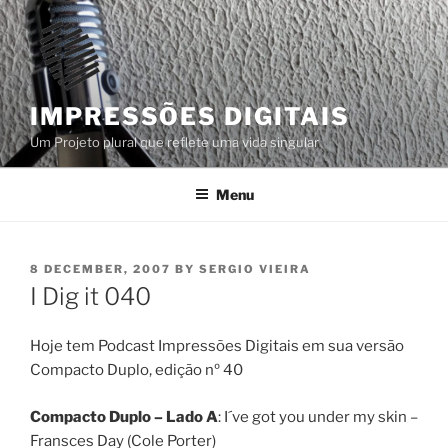
Skip
to
content
IMPRESSÕES DIGITAIS
Um Projeto plural que reflete uma vida singular
Menu
POSTED
8 DECEMBER, 2007
BY
SERGIO VIEIRA
ON
I Dig it 040
Hoje tem Podcast Impressões Digitais em sua versão
Compacto Duplo, edição nº 40
Compacto Duplo – Lado A
: I´ve got you under my skin –
Fransces Day (Cole Porter)