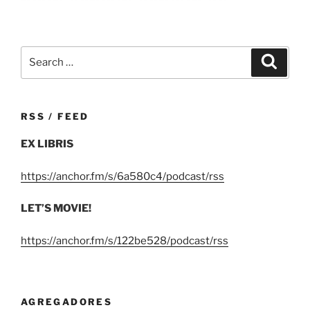
Search
Search
for:
RSS / FEED
EX LIBRIS
https://anchor.fm/s/6a580c4/podcast/rss
LET’S MOVIE!
https://anchor.fm/s/122be528/podcast/rss
AGREGADORES