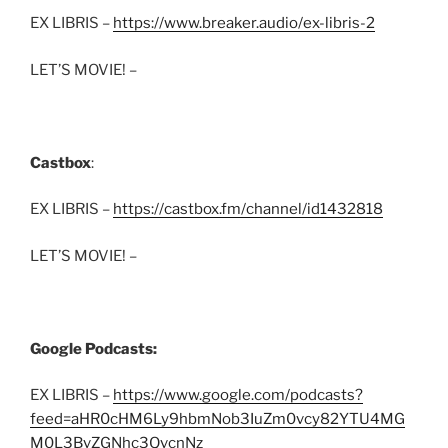
EX LIBRIS –
https://www.breaker.audio/ex-libris-2
LET’S MOVIE! –
Castbox
:
EX LIBRIS –
https://castbox.fm/channel/id1432818
LET’S MOVIE! –
Google Podcasts:
EX LIBRIS –
https://www.google.com/podcasts?
feed=aHR0cHM6Ly9hbmNob3IuZm0vcy82YTU4MG
M0L3BvZGNhc3QvcnNz