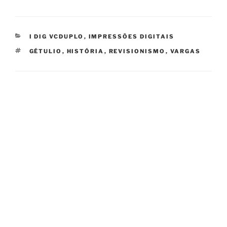
CATEGORIES
I DIG VCDUPLO
,
IMPRESSÕES DIGITAIS
TAGS
GÉTULIO
,
HISTÓRIA
,
REVISIONISMO
,
VARGAS