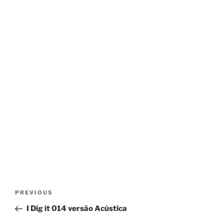
Post
Previous
PREVIOUS
navigation
Post
I Dig it 014 versão Acústica