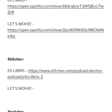
EX LIBRIS –
https://open.spotify.com/show/18drqbnyT3HfQEvciTw
ZvR
LET’S MOVIE! –
https://open.spotify.com/show/2psWDNbSGcN8CIklNi
eAjc
Stitcher:
EX LIBRIS –
https://www.stitcher.com/podcast/anchor-
podcasts/ex-libris-2
LET’S MOVIE! –
Youtube: